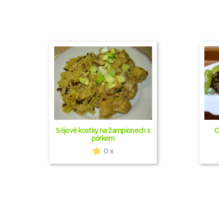
Sójové kostky na žampionech s
O
pórkem
0 x