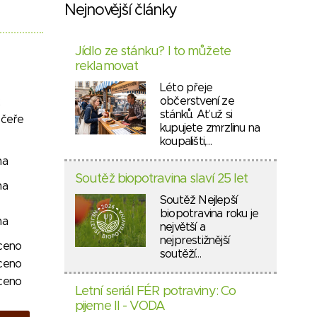
Nejnovější články
Jídlo ze stánku? I to můžete
reklamovat
Léto přeje
občerstvení ze
stánků. Ať už si
ečeře
kupujete zmrzlinu na
koupališti,…
na
Soutěž biopotravina slaví 25 let
na
Soutěž Nejlepší
biopotravina roku je
na
největší a
nejprestižnější
ceno
soutěží…
ceno
ceno
Letní seriál FÉR potraviny: Co
pijeme II - VODA