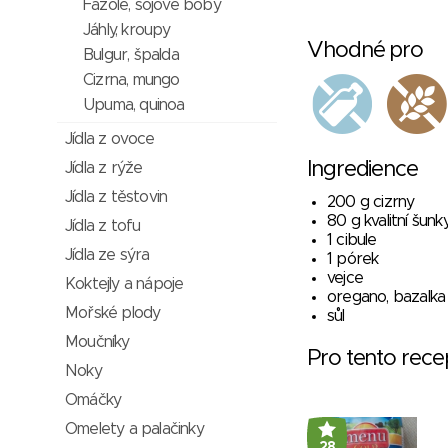
Fazole, sojové boby
Jáhly, kroupy
Vhodné pro
Bulgur, špalda
Cizrna, mungo
Upuma, quinoa
Jídla z ovoce
Ingredience
Jídla z rýže
Jídla z těstovin
200 g cizrny
80 g kvalitní šunk
Jídla z tofu
1 cibule
Jídla ze sýra
1 pórek
vejce
Koktejly a nápoje
oregano, bazalka
Mořské plody
sůl
Moučníky
Pro tento rec
Noky
Omáčky
Omelety a palačinky
28