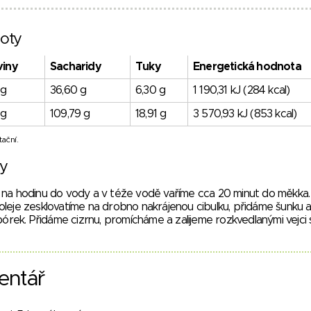
oty
viny
Sacharidy
Tuky
Energetická hodnota
 g
36,60 g
6,30 g
1 190,31 kJ (284 kcal)
 g
109,79 g
18,91 g
3 570,93 kJ (853 kcal)
ační.
vy
 na hodinu do vody a v téže vodě vaříme cca 20 minut do měkka.
oleje zesklovatíme na drobno nakrájenou cibulku, přidáme šunku 
ek. Přidáme cizrnu, promícháme a zalijeme rozkvedlanými vejci 
entář