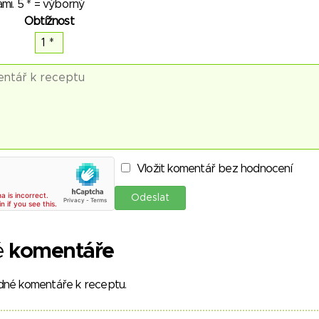
mi. 5 * = výborný
Obtížnost
Vložit komentář bez hodnocení
é
komentáře
dné komentáře k receptu.