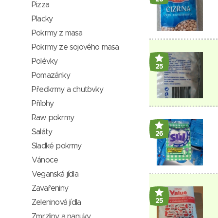
Pizza
Placky
Pokrmy z masa
Pokrmy ze sojového masa
Polévky
25
Pomazánky
Předkrmy a chuťovky
Přílohy
Raw pokrmy
Saláty
26
Sladké pokrmy
Vánoce
Veganská jídla
Zavařeniny
25
Zeleninová jídla
Zmrzliny a nanuky