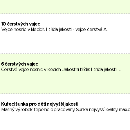
10 čerstvých vajec
Vejce nosnic v klecích. I. třída jakosti - vejce čerstvá A.
6 čerstvých vajec
Čerstvé vejce nosnic v klecích. Jakostní třída: I. třída jakosti -…
Kuřecí šunka pro děti nejvyšší jakosti
Masný výrobek tepelně opracovaný. Šunka nejvyšší kvality. max