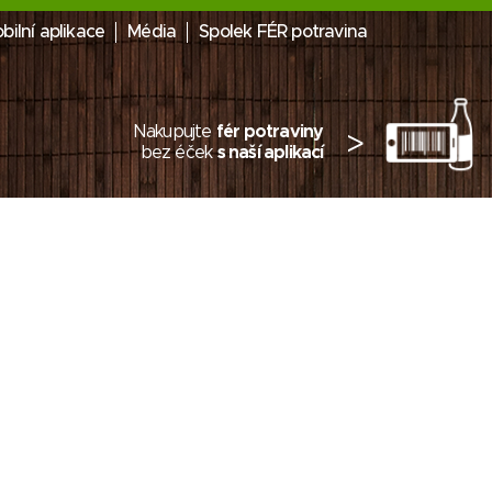
bilní aplikace
Média
Spolek FÉR potravina
Nakupujte
fér potraviny
>
bez éček
s naší aplikací