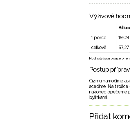
Výživové hodn
Bílko
1 porce
19,09
celkově
57,27
Hodnoty jsou pouze orient
Postup přípra
Cizrnu namočíme asi
scedíme. Na trošce 
nakonec opečeme pór
bylinkami.
Přidat kom