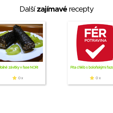
Další
zajímavé
recepty
bilné závitky v řase NORI
Pita chléb s boloňskými faz
0 x
0 x