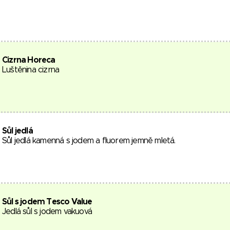
Cizrna Horeca
Luštěnina cizrna
Sůl jedlá
Sůl jedlá kamenná s jodem a fluorem jemně mletá.
Sůl s jodem Tesco Value
Jedlá sůl s jodem vakuová