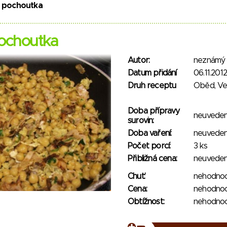
á pochoutka
pochoutka
Autor:
neznámý
Datum přidání
06.11.2012
Druh receptu
Oběd, V
Doba přípravy
neuvede
surovin:
Doba vaření:
neuvede
Počet porcí:
3 ks
Přibližná cena:
neuvede
Chuť:
nehodno
Cena:
nehodno
Obtížnost:
nehodno