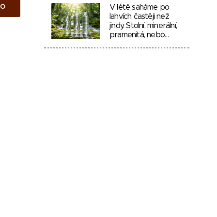
to
V létě saháme po
lahvích častěji než
jindy. Stolní, minerální,
pramenitá, nebo…