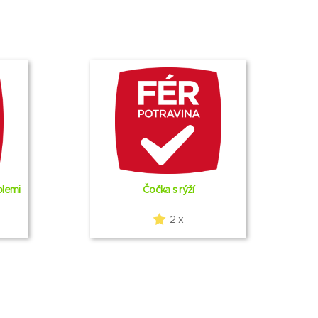
olemi
Čočka s rýží
2 x