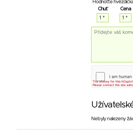
Hodnoťte hvězdička
Chuť
Cena
Užívatelsk
Nebyly nalezeny žá