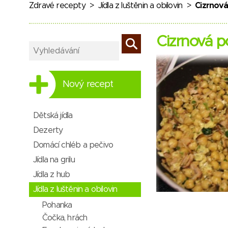
Zdravé recepty
>
Jídla z luštěnin a obilovin
>
Cizrnov
Cizrnová 
Nový recept
Dětská jídla
Dezerty
Domácí chléb a pečivo
Jídla na grilu
Jídla z hub
Jídla z luštěnin a obilovin
Pohanka
Čočka, hrách