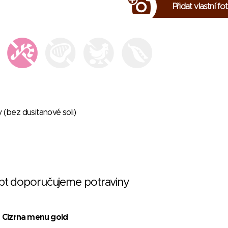
Přidat vlastní fo
y (bez dusitanové soli)
ept doporučujeme potraviny
Cizrna menu gold