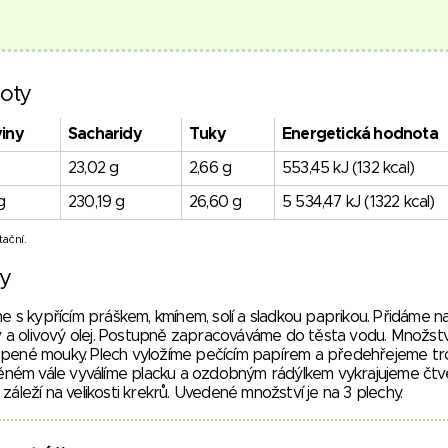
oty
viny
Sacharidy
Tuky
Energetická hodnota
23,02 g
2,66 g
553,45 kJ (132 kcal)
g
230,19 g
26,60 g
5 534,47 kJ (1322 kcal)
ační.
vy
s kypřícím práškem, kmínem, solí a sladkou paprikou. Přidáme n
a olivový olej. Postupně zapracováváme do těsta vodu. Množst
upené mouky. Plech vyložíme pečícím papírem a předehřejeme t
ném vále vyválíme placku a ozdobným rádýlkem vykrajujeme čtv
záleží na velikosti krekrů. Uvedené množství je na 3 plechy.