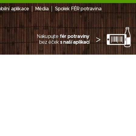
bilní aplikace
Média
Spolek FÉR potravina
Nakupujte
fér potraviny
>
bez éček
s naší aplikací