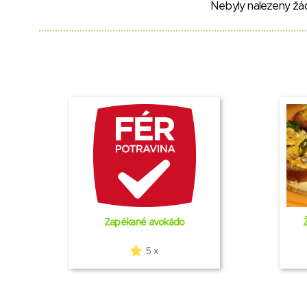
Nebyly nalezeny žá
Zapékané avokádo
5 x