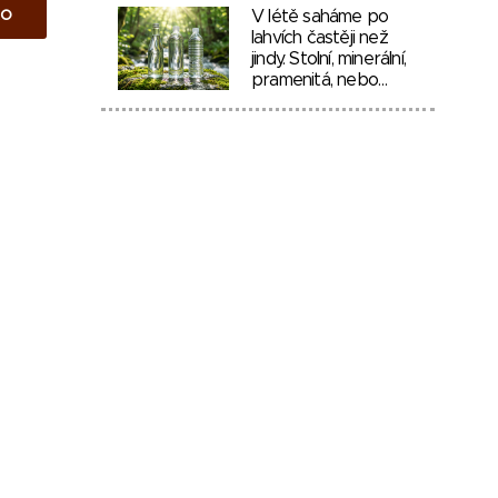
to
V létě saháme po
lahvích častěji než
jindy. Stolní, minerální,
pramenitá, nebo…