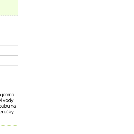
a jemno
ví vody
roubu na
erečky.