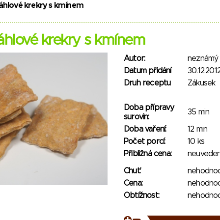
áhlové krekry s kmínem
áhlové krekry s kmínem
Autor:
neznámý
Datum přidání
30.12.201
Druh receptu
Zákusek
Doba přípravy
35 min
surovin:
Doba vaření:
12 min
Počet porcí:
10 ks
Přibližná cena:
neuvede
Chuť:
nehodno
Cena:
nehodno
Obtížnost:
nehodno