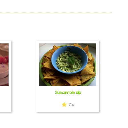
Guacamole dip
7 x