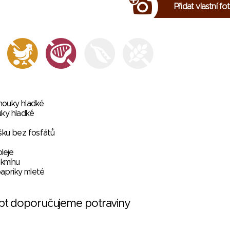
Přidat vlastní fo
mouky hladké
uky hladké
šku bez fosfátů
oleje
o kmínu
papriky mleté
ept doporučujeme potraviny