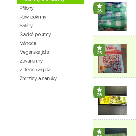
Přílohy
26
Raw pokrmy
Saláty
Sladké pokrmy
Vánoce
Veganská jídla
25
Zavařeniny
Zeleninová jídla
Zmrzliny a nanuky
26