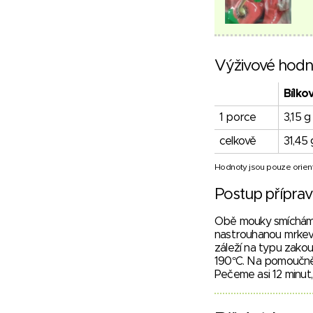
Výživové hodn
Bílko
1 porce
3,15 g
celkově
31,45 
Hodnoty jsou pouze orient
Postup přípra
Obě mouky smícháme 
nastrouhanou mrkev 
záleží na typu zako
190°C. Na pomoučně
Pečeme asi 12 minut, 