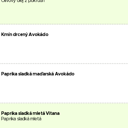
Olivový olej z pokrutin
Kmín drcený Avokádo
Paprika sladká maďarská Avokádo
Paprika sladká mletá Vitana
Paprika sladká mletá