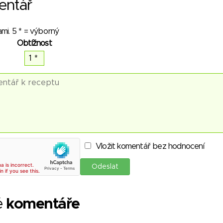
entář
mi. 5 * = výborný
Obtížnost
Vložit komentář bez hodnocení
é
komentáře