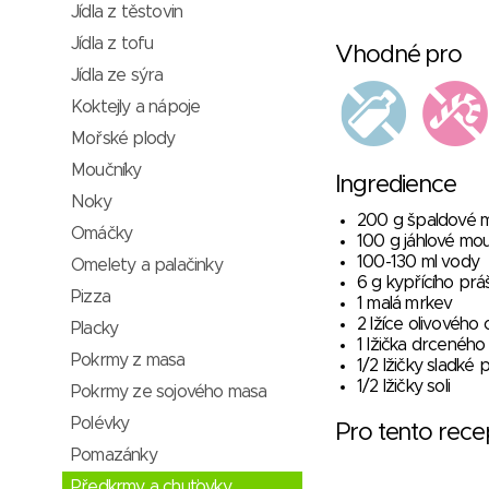
Jídla z těstovin
Jídla z tofu
Vhodné pro
Jídla ze sýra
Koktejly a nápoje
Mořské plody
Moučníky
Ingredience
Noky
200 g špaldové 
Omáčky
100 g jáhlové mo
100-130 ml vody
Omelety a palačinky
6 g kypřícího prá
Pizza
1 malá mrkev
2 lžíce olivového 
Placky
1 lžička drcenéh
Pokrmy z masa
1/2 lžičky sladké 
1/2 lžičky soli
Pokrmy ze sojového masa
Polévky
Pro tento rec
Pomazánky
Předkrmy a chuťovky