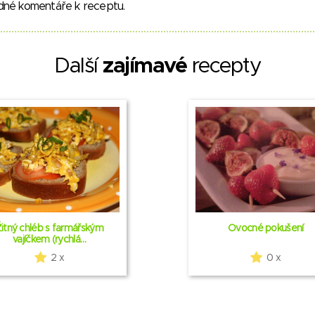
dné komentáře k receptu.
Další
zajímavé
recepty
Žitný chléb s farmářským
Ovocné pokušení
vajíčkem (rychlá…
2 x
0 x