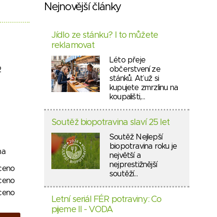
Nejnovější články
Jídlo ze stánku? I to můžete
reklamovat
Léto přeje
občerstvení ze
2
stánků. Ať už si
kupujete zmrzlinu na
koupališti,…
Soutěž biopotravina slaví 25 let
Soutěž Nejlepší
biopotravina roku je
na
největší a
nejprestižnější
ceno
soutěží…
ceno
ceno
Letní seriál FÉR potraviny: Co
pijeme II - VODA