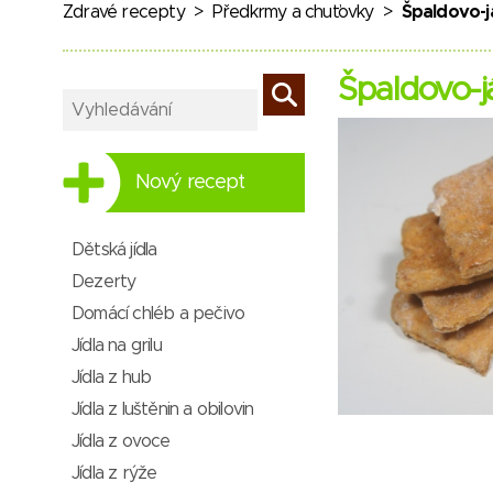
Zdravé recepty
>
Předkrmy a chuťovky
>
Špaldovo-j
Špaldovo-j
Nový recept
Dětská jídla
Dezerty
Domácí chléb a pečivo
Jídla na grilu
Jídla z hub
Jídla z luštěnin a obilovin
Jídla z ovoce
Jídla z rýže