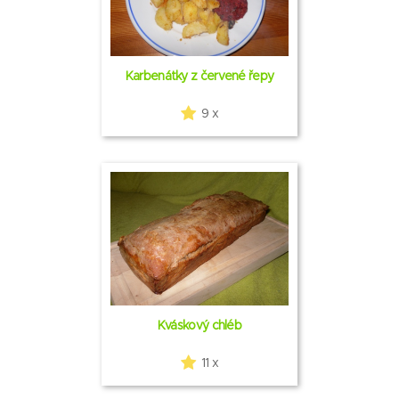
Karbenátky z červené řepy
9 x
Kváskový chléb
11 x