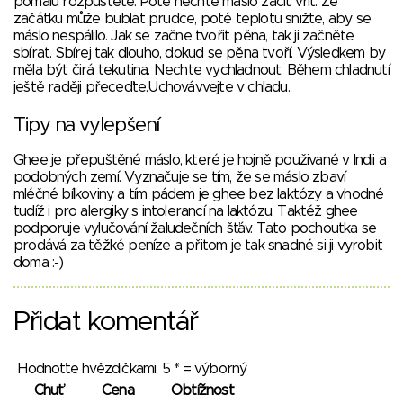
pomalu rozpustěte. Poté nechte máslo začít vřít. Ze
začátku může bublat prudce, poté teplotu snižte, aby se
máslo nespálilo. Jak se začne tvořit pěna, tak ji začněte
sbírat. Sbírej tak dlouho, dokud se pěna tvoří. Výsledkem by
měla být čirá tekutina. Nechte vychladnout. Během chladnutí
ještě raději přeceďte.Uchovávvejte v chladu.
Tipy na vylepšení
Ghee je přepuštěné máslo, které je hojně použivané v Indii a
podobných zemí. Vyznačuje se tím, že se máslo zbaví
mléčné bílkoviny a tím pádem je ghee bez laktózy a vhodné
tudíž i pro alergiky s intolerancí na laktózu. Taktéž ghee
podporuje vylučování žaludečních šťáv. Tato pochoutka se
prodává za těžké peníze a přitom je tak snadné si ji vyrobit
doma :-)
Přidat komentář
Hodnoťte hvězdičkami. 5 * = výborný
Chuť
Cena
Obtížnost