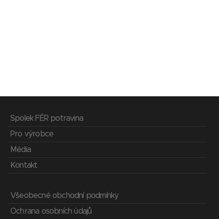
Spolek FÉR potravina
Pro výrobce
Média
Kontakt
Všeobecné obchodní podmínky
Ochrana osobních údajů