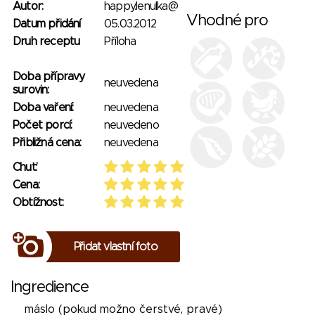
Autor:
happy.lenulka@
Vhodné pro
Datum přidání
05.03.2012
Druh receptu
Příloha
Doba přípravy
neuvedena
surovin:
Doba vaření:
neuvedena
Počet porcí:
neuvedeno
Přibližná cena:
neuvedena
Chuť:
Cena:
Obtížnost:
Přidat vlastní foto
Ingredience
máslo (pokud možno čerstvé, pravé)