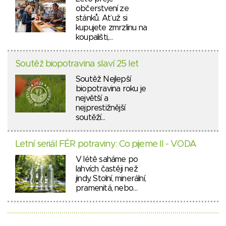
občerstvení ze
stánků. Ať už si
kupujete zmrzlinu na
koupališti,…
Soutěž biopotravina slaví 25 let
Soutěž Nejlepší
biopotravina roku je
největší a
nejprestižnější
soutěží…
Letní seriál FÉR potraviny: Co pijeme II - VODA
V létě saháme po
lahvích častěji než
jindy. Stolní, minerální,
pramenitá, nebo…