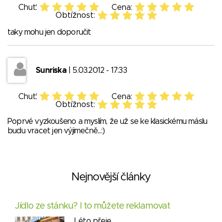
Chuť:
Cena:
Obtížnost:
taky mohu jen doporučit
Sunriska
| 5.03.2012 - 17:33
Chuť:
Cena:
Obtížnost:
Poprvé vyzkoušeno a myslím, že už se ke klasickému máslu
budu vracet jen výjimečně...:)
Nejnovější články
Jídlo ze stánku? I to můžete reklamovat
Léto přeje