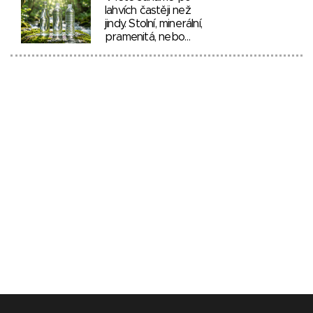
lahvích častěji než
jindy. Stolní, minerální,
pramenitá, nebo…