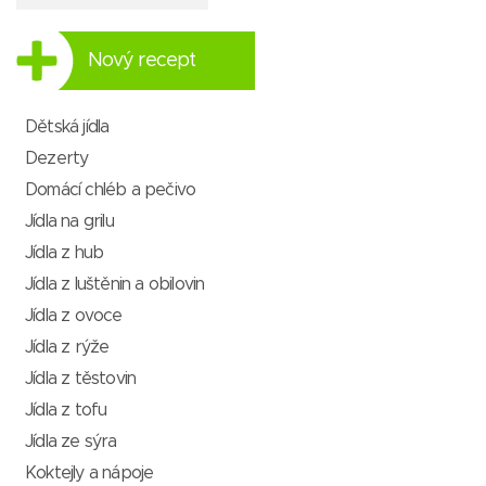
Nový recept
Dětská jídla
Dezerty
Domácí chléb a pečivo
Jídla na grilu
Jídla z hub
Jídla z luštěnin a obilovin
Jídla z ovoce
Jídla z rýže
Jídla z těstovin
Jídla z tofu
Jídla ze sýra
Koktejly a nápoje