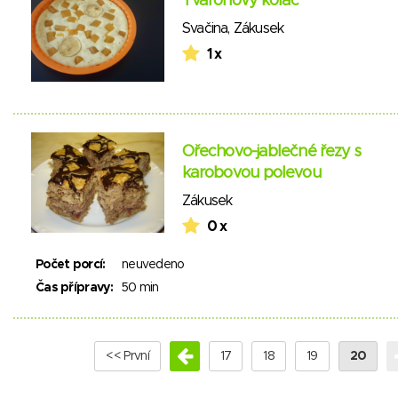
Tvarohový koláč
Svačina
,
Zákusek
1 x
Ořechovo-jablečné řezy s
karobovou polevou
Zákusek
0 x
Počet porcí:
neuvedeno
Čas přípravy:
50 min
<< První
17
18
19
20