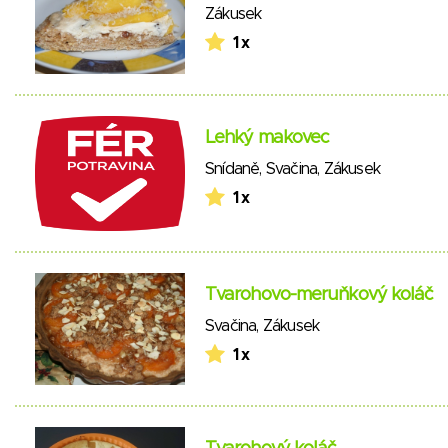
Zákusek
1 x
Lehký makovec
Snídaně
,
Svačina
,
Zákusek
1 x
Tvarohovo-meruňkový koláč
Svačina
,
Zákusek
1 x