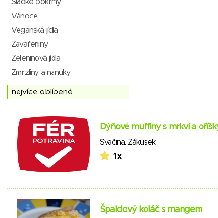
Sladké pokrmy
Vánoce
Veganská jídla
Zavařeniny
Zeleninová jídla
Zmrzliny a nanuky
Dýňové muffiny s mrkví a oříšk
Svačina
,
Zákusek
1 x
Špaldový koláč s mangem