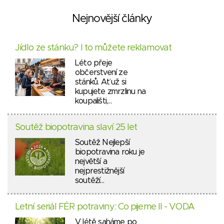
Nejnovější články
Jídlo ze stánku? I to můžete reklamovat
Léto přeje
občerstvení ze
stánků. Ať už si
kupujete zmrzlinu na
koupališti,…
Soutěž biopotravina slaví 25 let
Soutěž Nejlepší
biopotravina roku je
největší a
nejprestižnější
soutěží…
Letní seriál FÉR potraviny: Co pijeme II - VODA
V létě saháme po