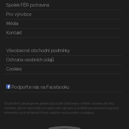
Spolek FÉR potravina
Pro výrobce
Média
Kontakt
Všeobecné obchodní podmínky
Ochrana osobních údajů
Cookies
Podpořte nás na Facebooku
Explicitně zakazujeme jakékoli použití části nebo celého obsahu těchto
stránek, jejich reprodukci, kopírování, úpravu a zvláště prezentaci na jiných
internetových stránkách bez našeho výslovného souhlasu.