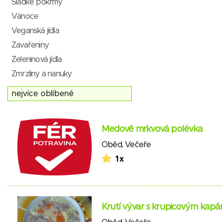
Sladké pokrmy
Vánoce
Veganská jídla
Zavařeniny
Zeleninová jídla
Zmrzliny a nanuky
Medově mrkvová polévka
Oběd
,
Večeře
1 x
Krutí vývar s krupicovým kapá