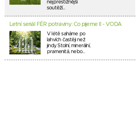
nejprestižnější
soutěží…
Letní seriál FÉR potraviny: Co pijeme II - VODA
V létě saháme po
lahvích častěji než
jindy. Stolní, minerální,
pramenitá, nebo…