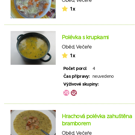
Oběd
,
Večeře
1 x
Polévka s krupkami
Oběd
,
Večeře
1 x
Počet porcí:
4
Čas přípravy:
neuvedeno
Výživové skupiny:
Hrachová polévka zahuštěna
bramborem
Oběd
,
Večeře