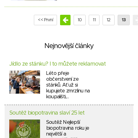
<< První
10
11
12
13
Nejnovější články
Jídlo ze stánku? I to můžete reklamovat
Léto přeje
občerstvení ze
stánků. Ať už si
kupujete zmrzlinu na
koupališti,…
Soutěž biopotravina slaví 25 let
Soutěž Nejlepší
biopotravina roku je
největší a