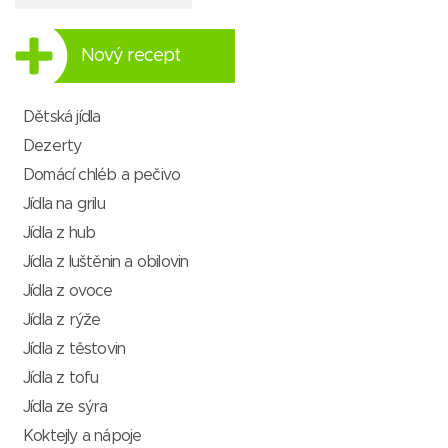
Nový recept
Dětská jídla
Dezerty
Domácí chléb a pečivo
Jídla na grilu
Jídla z hub
Jídla z luštěnin a obilovin
Jídla z ovoce
Jídla z rýže
Jídla z těstovin
Jídla z tofu
Jídla ze sýra
Koktejly a nápoje