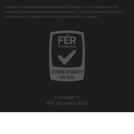
Explicitně zakazujeme jakékoli použití části nebo celého obsahu těchto
stránek, jejich reprodukci, kopírování, úpravu a zvláště prezentaci na jiných
internetových stránkách bez našeho výslovného souhlasu.
Copyright ©
FÉR potravina 2026