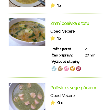
1 x
Zimní polévka s tofu
Oběd
,
Večeře
1 x
Počet porcí:
2
Čas přípravy:
20 min
Výživové skupiny:
Polévka s vege párkem
Oběd
,
Večeře
0 x