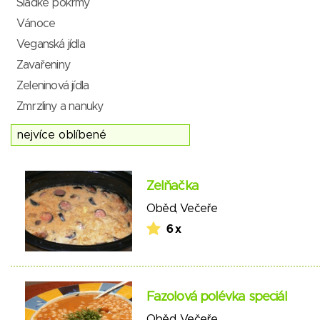
Sladké pokrmy
Vánoce
Veganská jídla
Zavařeniny
Zeleninová jídla
Zmrzliny a nanuky
Zelňačka
Oběd
,
Večeře
6 x
Fazolová polévka speciál
Oběd
,
Večeře