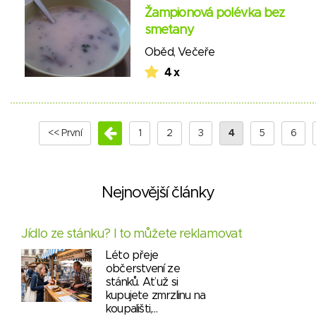
Žampionová polévka bez
smetany
Oběd
,
Večeře
4 x
<< První
1
2
3
4
5
6
Nejnovější články
Jídlo ze stánku? I to můžete reklamovat
Léto přeje
občerstvení ze
stánků. Ať už si
kupujete zmrzlinu na
koupališti,…