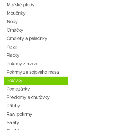
Mořské plody
Moučníky
Noky
Omáčky
Omelety a palačinky
Pizza
Placky
Pokrmy z masa
Pokrmy ze sojového masa
Polévky
Pomazánky
Předkrmy a chuťovky
Přílohy
Raw pokrmy
Saláty