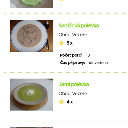
Sedlácká polévka
Oběd
,
Večeře
5 x
Počet porcí:
3
Čas přípravy:
neuvedeno
Jarní polévka
Oběd
,
Večeře
4 x