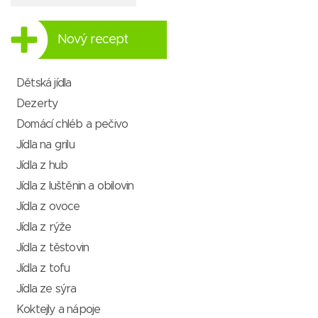
Nový recept
Dětská jídla
Dezerty
Domácí chléb a pečivo
Jídla na grilu
Jídla z hub
Jídla z luštěnin a obilovin
Jídla z ovoce
Jídla z rýže
Jídla z těstovin
Jídla z tofu
Jídla ze sýra
Koktejly a nápoje