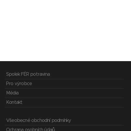
Spolek FÉR potravina
Pro výrobce
Média
Kontakt
Všeobecné obchodní podmínky
Ochrana osobních údajů