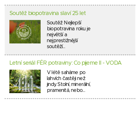
Soutěž biopotravina slaví 25 let
Soutěž Nejlepší
biopotravina roku je
největší a
nejprestižnější
soutěží…
Letní seriál FÉR potraviny: Co pijeme II - VODA
V létě saháme po
lahvích častěji než
jindy. Stolní, minerální,
pramenitá, nebo…