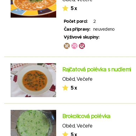
5 x
Počet porcí:
2
Čas přípravy:
neuvedeno
Výživové skupiny:
Rajčatová polévka s nudlemi
Oběd
,
Večeře
5 x
Brokolicová polévka
Oběd
,
Večeře
5 x