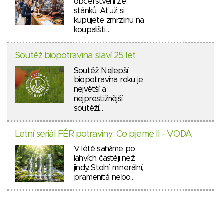
občerstvení ze
stánků. Ať už si
kupujete zmrzlinu na
koupališti,…
Soutěž biopotravina slaví 25 let
Soutěž Nejlepší
biopotravina roku je
největší a
nejprestižnější
soutěží…
Letní seriál FÉR potraviny: Co pijeme II - VODA
V létě saháme po
lahvích častěji než
jindy. Stolní, minerální,
pramenitá, nebo…