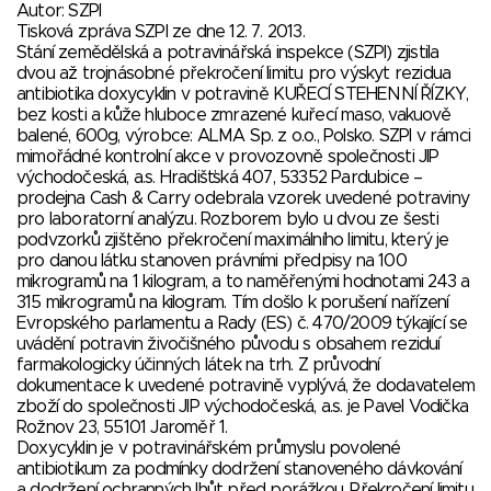
Autor: SZPI
Tisková zpráva SZPI ze dne 12. 7. 2013.
Stání zemědělská a potravinářská inspekce (SZPI) zjistila
dvou až trojnásobné překročení limitu pro výskyt rezidua
antibiotika doxycyklin v potravině KUŘECÍ STEHENNÍ ŘÍZKY,
bez kosti a kůže hluboce zmrazené kuřecí maso, vakuově
balené, 600g, výrobce: ALMA Sp. z o.o., Polsko. SZPI v rámci
mimořádné kontrolní akce v provozovně společnosti JIP
východočeská, a.s. Hradišťská 407, 53352 Pardubice –
prodejna Cash & Carry odebrala vzorek uvedené potraviny
pro laboratorní analýzu. Rozborem bylo u dvou ze šesti
podvzorků zjištěno překročení maximálního limitu, který je
pro danou látku stanoven právními předpisy na 100
mikrogramů na 1 kilogram, a to naměřenými hodnotami 243 a
315 mikrogramů na kilogram. Tím došlo k porušení nařízení
Evropského parlamentu a Rady (ES) č. 470/2009 týkající se
uvádění potravin živočišného původu s obsahem reziduí
farmakologicky účinných látek na trh. Z průvodní
dokumentace k uvedené potravině vyplývá, že dodavatelem
zboží do společnosti JIP východočeská, a.s. je Pavel Vodička
Rožnov 23, 55101 Jaroměř 1.
Doxycyklin je v potravinářském průmyslu povolené
antibiotikum za podmínky dodržení stanoveného dávkování
a dodržení ochranných lhůt před porážkou. Překročení limitu