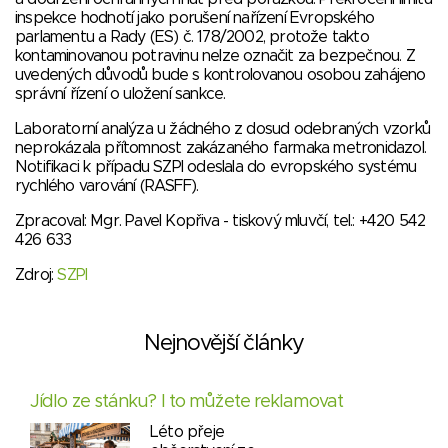
inspekce hodnotí jako porušení nařízení Evropského
parlamentu a Rady (ES) č. 178/2002, protože takto
kontaminovanou potravinu nelze označit za bezpečnou. Z
uvedených důvodů bude s kontrolovanou osobou zahájeno
správní řízení o uložení sankce.
Laboratorní analýza u žádného z dosud odebraných vzorků
neprokázala přítomnost zakázaného farmaka metronidazol.
Notifikaci k případu SZPI odeslala do evropského systému
rychlého varování (RASFF).
Zpracoval: Mgr. Pavel Kopřiva - tiskový mluvčí, tel.: +420 542
426 633
Zdroj:
SZPI
Nejnovější články
Jídlo ze stánku? I to můžete reklamovat
Léto přeje