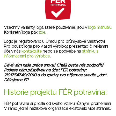
Všechny varianty loga, které používáme, jsou v
logo manuálu
.
Konkrétní loga pak
zde
.
Logo je registrováno u Úřadu pro průmyslové vlastnictví.
Pro použití loga pro vlastní výrobky, prezentaci či reklamní
účely nás
kontaktujte
nebo se podívejte na
stránku s
informacemi pro výrobce
.
Dává vám naše práce smysl? Chtěli byste nás podpořit?
Pošlete nám příspěvek na účet FÉR potraviny:
2101754740/2010 a do zprávy pro příjemce uveďte „dar“.
Děkujeme FP
Historie projektu FÉR potravina:
FÉR potravina si prošla od svého vzniku různými proměnami.
V rámci jedné neziskové organizace existovalo více stránek.