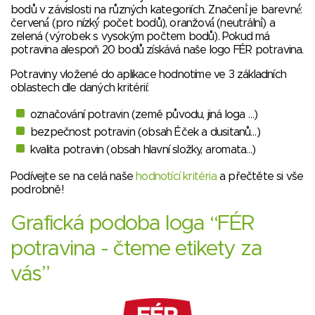
bodů v závislosti na různých kategoriích. Značení́ je barevné́:
červená́ (pro nízký́ počet bodů), oranžová́ (neutrální́) a
zelená (výrobek s vysokým počtem bodů). Pokud má
potravina alespoň 20 bodů získává naše logo FÉR potravina.
Potraviny vložené do aplikace hodnotíme ve 3 základních
oblastech dle daných kritérií:
označování potravin (země původu, jiná loga …)
bezpečnost potravin (obsah Éček a dusitanů…)
kvalita potravin (obsah hlavní složky, aromata…)
Podívejte se na celá naše
hodnotící kritéria
a přečtěte si vše
podrobně!
Grafická podoba loga “FÉR
potravina - čteme etikety za
vás”