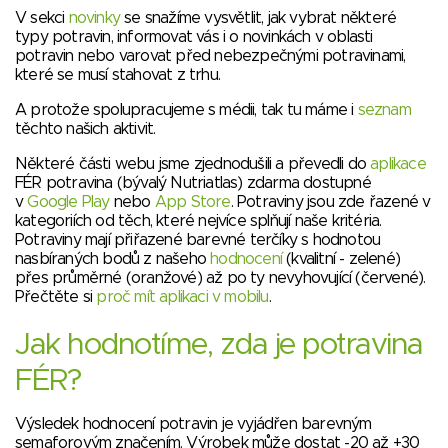
V sekci
novinky
se snažíme vysvětlit, jak vybrat některé
typy potravin, informovat vás i o novinkách v oblasti
potravin nebo varovat před nebezpečnými potravinami,
které se musí stahovat z trhu.
A protože spolupracujeme s médii, tak tu máme i
seznam
těchto našich aktivit.
Některé části webu jsme zjednodušili a převedli do
aplikace
FÉR potravina (bývalý Nutriatlas) zdarma dostupné
v
Google Play
nebo
App Store
. Potraviny jsou zde řazené v
kategoriích od těch, které nejvíce splňují naše kritéria.
Potraviny mají přiřazené barevné terčíky s hodnotou
nasbíraných bodů z našeho
hodnocení
(kvalitní - zelené)
přes průměrné (oranžové) až po ty nevyhovující (červené).
Přečtěte si
proč mít aplikaci v mobilu
.
Jak hodnotíme, zda je potravina
FÉR?
Výsledek hodnocení potravin je vyjádřen barevným
semaforovým značením. Výrobek může dostat -20 až +30