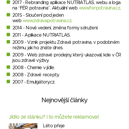
2017 - Rebranding aplikace NUTRIATLAS, webu a loga
na “FÉR potravina”. Aktuální web
www.ferpotravina.cz
.
2015 - Sloučení pod jeden
web
www.zdravapotravina.cz
.
2014 - Nové vedení, změna formy sdružení.
2011 - Aplikace NUTRIATLAS.
2009 - Vznik projektu Zdravá potravina, v podobném
režimu, jak ho znáte dnes.
2009 - Web zdravé prodejny, který ukazoval, kde v ČR
jsou zdravé výživy.
2008 - Chemie v jídle.
2008 - Zdravé recepty.
2007 - Emulgátory.cz.
Nejnovější články
Jídlo ze stánku? I to můžete reklamovat
Léto přeje