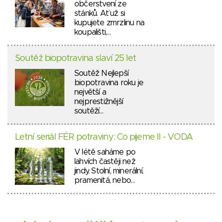
občerstvení ze
stánků. Ať už si
kupujete zmrzlinu na
koupališti,…
Soutěž biopotravina slaví 25 let
Soutěž Nejlepší
biopotravina roku je
největší a
nejprestižnější
soutěží…
Letní seriál FÉR potraviny: Co pijeme II - VODA
V létě saháme po
lahvích častěji než
jindy. Stolní, minerální,
pramenitá, nebo…