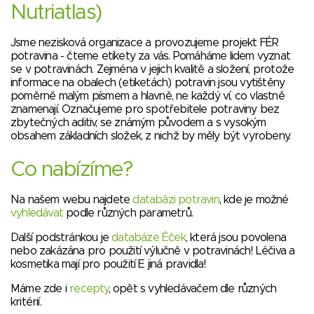
Nutriatlas)
Jsme nezisková organizace a provozujeme projekt FÉR
potravina - čteme etikety za vás. Pomáháme lidem vyznat
se v potravinách. Zejména v jejich kvalitě a složení, protože
informace na obalech (etiketách) potravin jsou vytištěny
poměrně malým písmem a hlavně, ne každý ví, co vlastně
znamenají. Označujeme pro spotřebitele potraviny bez
zbytečných aditiv, se známým původem a s vysokým
obsahem základních složek, z nichž by měly být vyrobeny.
Co nabízíme?
Na našem webu najdete
databázi potravin
, kde je možné
vyhledávat
podle různých parametrů.
Další podstránkou je
databáze Éček
, která jsou povolena
nebo zakázána pro použití výlučně v potravinách! Léčiva a
kosmetika mají pro použití E jiná pravidla!
Máme zde i
recepty
, opět s vyhledávačem dle různých
kritérií.