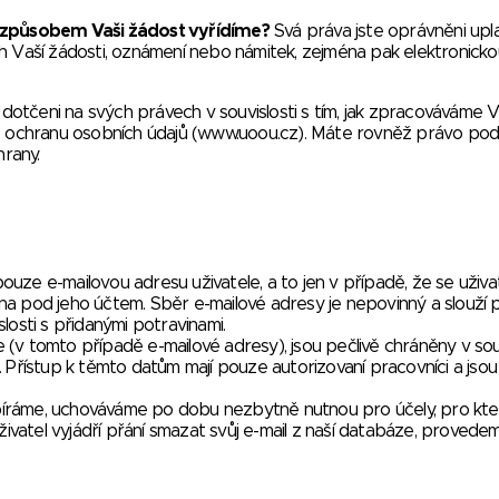
 způsobem Vaši žádost vyřídíme?
Svá práva jste oprávněni upla
h Vaší žádosti, oznámení nebo námitek, zejména pak elektronicko
t dotčeni na svých právech v souvislosti s tím, jak zpracováváme 
o ochranu osobních údajů (
www.uoou.cz
). Máte rovněž právo pod
rany.
uze e-mailovou adresu uživatele, a to jen v případě, že se uživa
na pod jeho účtem. Sběr e-mailové adresy je nepovinný a slouží 
losti s přidanými potravinami.
(v tomto případě e-mailové adresy), jsou pečlivě chráněny v sou
 Přístup k těmto datům mají pouze autorizovaní pracovníci a jsou
 sbíráme, uchováváme po dobu nezbytně nutnou pro účely, pro kte
vatel vyjádří přání smazat svůj e-mail z naší databáze, provede