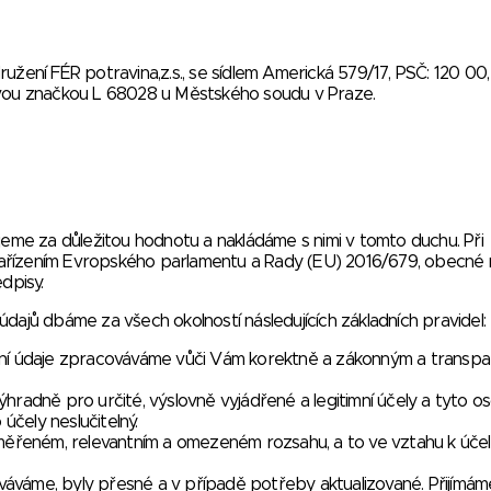
užení FÉR potravina,z.s., se sídlem Americká 579/17, PSČ: 120 00,
sovou značkou L 68028 u Městského soudu v Praze.
me za důležitou hodnotu a nakládáme s nimi v tomto duchu. Při
ařízením Evropského parlamentu a Rady (EU) 2016/679, obecné n
dpisy.
dajů dbáme za všech okolností následujících základních pravidel:
í údaje zpracováváme vůči Vám korektně a zákonným a transpa
adně pro určité, výslovně vyjádřené a legitimní účely a tyto o
čely neslučitelný.
řeném, relevantním a omezeném rozsahu, a to ve vztahu k účel
áváme, byly přesné a v případě potřeby aktualizované. Přijímám