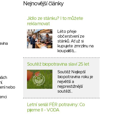
Nejnovější články
Jídlo ze stánku? I to můžete
reklamovat
Léto přeje
občerstvení ze
stánků. Ať už si
avina
kupujete zmrzlinu na
koupališti,…
Soutěž biopotravina slaví 25 let
Soutěž Nejlepší
biopotravina roku je
šich
největší a
í,
nejprestižnější
ření nebo
soutěží…
enci
Letní seriál FÉR potraviny: Co
pijeme II - VODA