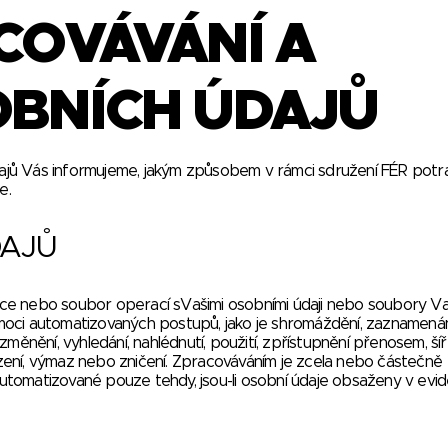
COVÁVÁNÍ A
BNÍCH ÚDAJŮ
jů Vás informujeme, jakým způsobem v rámci sdružení FÉR potr
e.
DAJŮ
ace nebo soubor operací sVašimi osobními údaji nebo soubory Va
moci automatizovaných postupů, jako je shromáždění, zaznamenán
měnění, vyhledání, nahlédnutí, použití, zpřístupnění přenosem, ší
mezení, výmaz nebo zničení. Zpracováváním je zcela nebo částečně
tomatizované pouze tehdy, jsou-li osobní údaje obsaženy v evid