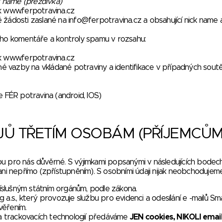
ck name (přezdívka)
k
www.ferpotravina.cz
ě žádosti zaslané na
info@ferpotravina.cz
a obsahující nick name a
ho komentáře a kontroly spamu v rozsahu:
k
www.ferpotravina.cz
 vazby na vkládané potraviny a identifikace v případných soutě
FÉR potravina (android, IOS)
Ů TŘETÍM OSOBÁM (PŘÍJEMCŮM
u pro nás důvěrné. S výjimkami popsanými v následujících bodec
 nepřímo (zpřístupněním). S osobními údaji nijak neobchodujeme
íslušným státním orgánům, podle zákona.
a.s., který provozuje službu pro evidenci a odesílání e -mailů Sm
věřením.
a trackovacích technologií předáváme
JEN cookies, NIKOLI emai