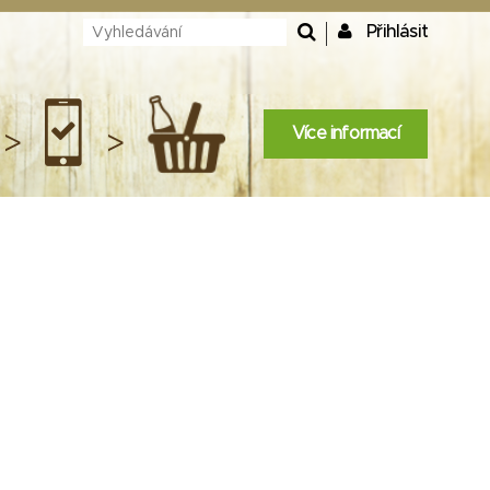
Přihlásit
Více informací
>
>