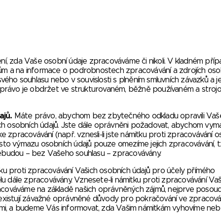
í, zda Vaše osobní údaje zpracováváme či nikoli. V kladném pří
m a na informace o podrobnostech zpracovávání a zdrojích oso
svého souhlasu nebo v souvislosti s plněním smluvních závazků a je
 právo je obdržet ve strukturovaném, běžně používaném a stroj
ajů.
Máte právo, abychom bez zbytečného odkladu opravili Vaš
ch osobních údajů. Jste dále oprávněni požadovat, abychom vyma
 zpracovávání (např. vznesli-li jste námitku proti zpracovávání 
místo výmazu osobních údajů pouze omezíme jejich zpracovávání, t
ebudou – bez Vašeho souhlasu – zpracovávány.
ku proti zpracovávání Vašich osobních údajů pro účely přímého
u dále zpracovávány. Vznesete-li námitku proti zpracovávání Vaš
racováváme na základě našich oprávněných zájmů, nejprve posoud
neexistují závažné oprávněné důvody pro pokračování ve zpracová
mi, a budeme Vás informovat, zda Vašim námitkám vyhovíme nebo