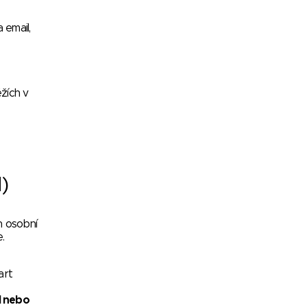
 email,
žích v
)
h osobní
.
art
l nebo