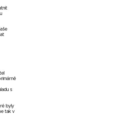
tnit
u
Vaše
at
tel
primárně
ladu s
ré byly
me tak v