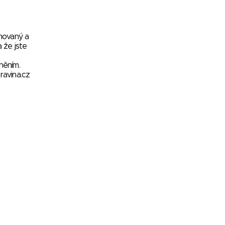
rmovaný a
 že jste
něním.
avina.cz