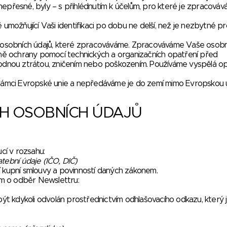
nepřesné, byly – s přihlédnutím k účelům, pro které je zpracová
možňující Vaši identifikaci po dobu ne delší, než je nezbytné pro
sobních údajů, které zpracováváme. Zpracováváme Vaše osobn
etně ochrany pomocí technických a organizačních opatření před
dnou ztrátou, zničením nebo poškozením. Používáme vyspělá op
mci Evropské unie a nepředáváme je do zemí mimo Evropskou un
H OSOBNÍCH ÚDAJŮ
ucí v rozsahu:
latební údaje (IČO, DIČ)
kupní smlouvy a povinností daných zákonem.
jem o odběr Newslettru:
t kdykoli odvolán prostřednictvím odhlašovacího odkazu, který j