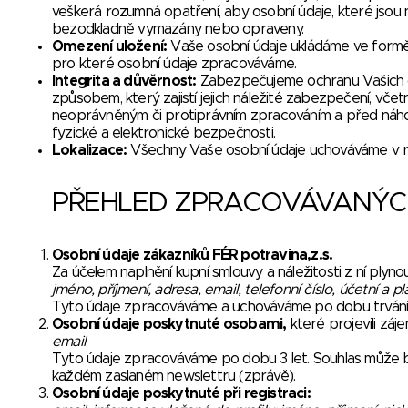
veškerá rozumná opatření, aby osobní údaje, které jsou 
bezodkladně vymazány nebo opraveny.
Omezení uložení:
Vaše osobní údaje ukládáme ve formě u
pro které osobní údaje zpracováváme.
Integrita a důvěrnost:
Zabezpečujeme ochranu Vašich o
způsobem, který zajistí jejich náležité zabezpečení, vč
neoprávněným či protiprávním zpracováním a před náho
fyzické a elektronické bezpečnosti.
Lokalizace:
Všechny Vaše osobní údaje uchováváme v rá
PŘEHLED ZPRACOVÁVANÝC
Osobní údaje zákazníků FÉR potravina,z.s.
Za účelem naplnění kupní smlouvy a náležitosti z ní plyno
jméno, příjmení, adresa, email, telefonní číslo, účetní a p
Tyto údaje zpracováváme a uchováváme po dobu trvání 
Osobní údaje poskytnuté osobami,
které projevili zá
email
Tyto údaje zpracováváme po dobu 3 let. Souhlas může bý
každém zaslaném newslettru (zprávě).
Osobní údaje poskytnuté při registraci: