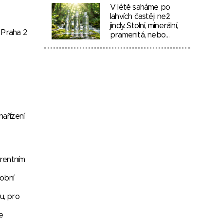
V létě saháme po
lahvích častěji než
jindy. Stolní, minerální,
 Praha 2
pramenitá, nebo…
ařízení
rentním
sobní
u, pro
e