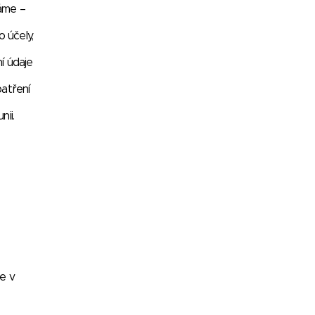
váme –
 účely,
í údaje
atření
ii.
e v