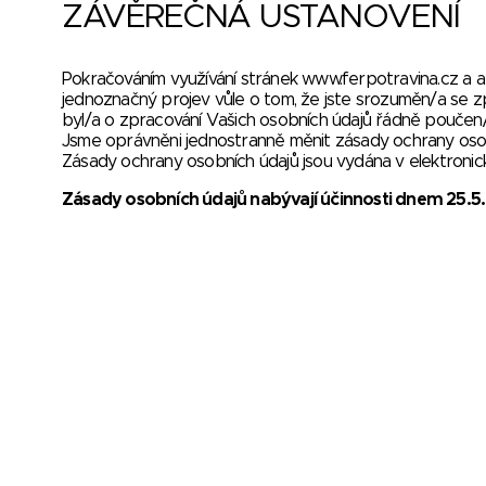
ZÁVĚREČNÁ USTANOVENÍ
Pokračováním využívání stránek
www.ferpotravina.cz
a a
jednoznačný projev vůle o tom, že jste srozuměn/a se 
byl/a o zpracování Vašich osobních údajů řádně poučen/
Jsme oprávněni jednostranně měnit zásady ochrany osobní
Zásady ochrany osobních údajů jsou vydána v elektron
Zásady osobních údajů nabývají účinnosti dnem 25.5