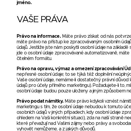
jméno.
VAŠE PRÁVA
Právo na informace.
Máte právo získat od nás potvrzen
máte právo na přístup ke zpracovávaným osobním údajů
údajů. Jestliže jste nám poskytli osobní údaje na základě 
jde o osobní údaje zpracovávané automatizovaně, máte
čitelném formátu.
Právo na opravu, výmaz a omezení zpracovávání Úd
nepřesné osobní údaje; to se týká též doplnění neúplný
Vaše osobní údaje, nemáme-li dostatečný právní důvod ke
údajů pro účely přímého marketingu). Požadujete-li to, 
osobní údaje budou pouze uloženy a jiným způsobem n
Právo podat námitky.
Máte právo kdykoli vznést námit
marketingu s tím, že osobní údaje nebudou k tomuto účel
osobních údajů v jiných případech, kdy osobní údaje zp
ohledem na Vaši konkrétní situaci), zda na naší straně 
které převažují nad Vašimi zájmy nebo právy a svoboda
vyhovět nemůžeme, a z jakých důvodů.