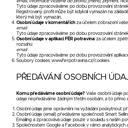
email, informace vložené do profilu: jméno, příjmení, ni
Tyto údaje zpracováváme po dobu provozování stráne
Registrovaný profil může být kdykoli vymazán na základ
který má být vymazán.
Osobní údaje v komentářích
za účelem zobrazení vaše
email
Tyto údaje zpracováváme po dobu provozování stráne
Osobní údaje v aplikaci FÉR potravina
za účelem zpětné
rozsahu:
email
Tyto údaje zpracováváme po dobu provozování aplikace 
Soubory cookies:
www.ferpotravina.cz/cookies
PŘEDÁVÁNÍ OSOBNÍCH ÚDAJ
Komu předáváme osobní údaje?
Vaše osobní údaje jso
údaje nepředáváme žádným třetím osobám, a to přímo ani
Osobní údaje jsme oprávněni na vyžádání poskytnout př
Osobní údaje (email) předáváme společnosti Smart Selling 
Emailing a zpracovává údaje pouze v souladu s naším po
Společnostem Google a Facebook v rámci analytických 