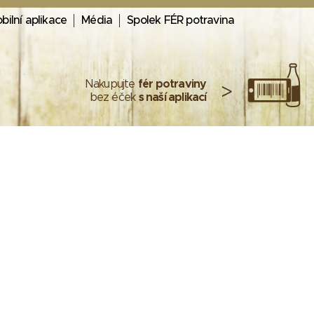
bilní aplikace
Média
Spolek FÉR potravina
Nakupujte
fér potraviny
>
bez éček
s naší aplikací