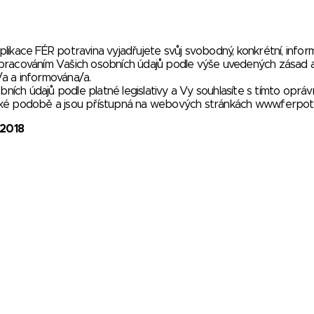
plikace FÉR potravina vyjadřujete svůj svobodný, konkrétní, info
zpracováním Vašich osobních údajů podle výše uvedených zásad a
a a informována/a.
ch údajů podle platné legislativy a Vy souhlasíte s tímto opráv
ické podobě a jsou přístupná na webových stránkách
www.ferpotr
.2018