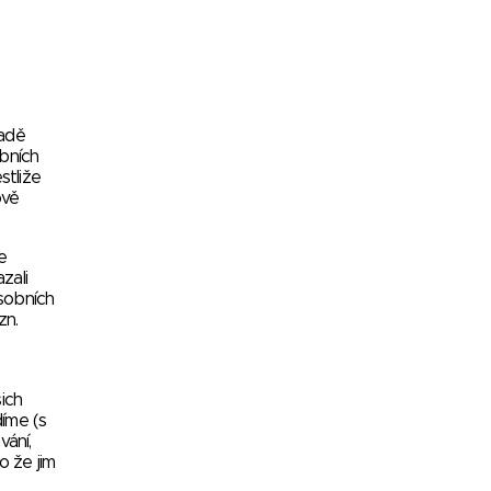
padě
bních
stliže
ově
e
zali
osobních
zn.
ich
íme (s
vání,
 že jim