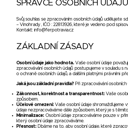
SPRÁVCE OSOBNÍCH ÚDAJŮ
Svůj souhlas se zpracováním osobních údajů udělujete sdr
– Vinohrady , IČO : 22813926, které je vedeno pod spi
Kontakt: info@ferpotravia.cz
ZÁKLADNÍ ZÁSADY
Osobní údaje jako hodnota.
Vaše osobní údaje považuje
zpracovávání osobních údajů postupujeme v souladu s n
o ochraně osobních údajů, a dalšími platnými právními pře
Jaká jsou základní pravidla?
Při zpracovávání osobních ú
Zákonnost, korektnost a transparentnost:
Vaše osobn
způsobem.
Účelové omezení:
Vaše osobní údaje shromažďujeme výhr
údaje nezpracováváme dále způsobem, který je s těmito ú
Minimalizace:
Osobní údaje zpracováváme pouze v přimě
který osobní údaje zpracováváme.
Přesnost:
Dbáme na to, aby osobní údaje, které zpracov