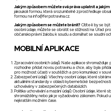
Jakým způsobem můžete svá práva uplatnit a jakým
jakoukoli formou, která srozumitelně zprostředkuje obsa
formou na
info@ferpotravina.cz
.
Jakým způsobem se můžete bránit?
Cítíte-li by se bý
osobní údaje, můžete se obrátit se stížností na Úřad pr
občanskoprávní žalobu k soudu a domáhat se soudní och
MOBILNÍ APLIKACE
Zpracování osobních údajů: Naše aplikace shromažďuje po
rozhodne přidat novou potravinu a chce, aby byla přidá
pro možnost účasti v soutěžích a pro komunikaci v souvis
Zabezpečení údajů: Všechny osobní údaje, které sbíráme 
aktuálními standardy v oblasti kybernetické bezpečnosti.
uchovávány v zabezpečených databázích.
Politika uchovávání a mazání údajů: Osobní údaje, které
shromážděny, nebo jak je vyžadováno zákonem. Pokud uži
nejkratším možném čase.