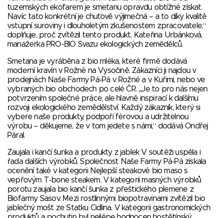
tuzemských ekofarem je smetanu opravdu obtížné získat.
Navíc tato konkrétní je chuťově výjimečná – a to díky kvalitě
vstupní suroviny i dlouholetým zkušenostem zpracovatele,“
doplňuje, proč zvítězil tento produkt, Kateřina Urbánková,
manažerka PRO-BIO Svazu ekologických zemědělců.
Smetana je vyráběna z bio mléka, které firmě dodává
moderní kravín v Rožné na Vysočině. Zákazníci ji najdou v
prodejnách Naše Farmy Pá-Pá v Rožné a v Kuřimi, nebo ve
vybraných bio obchodech po celé ČR. „Je to pro nás nejen
potvrzením společné práce, ale hlavně inspirací k dalšímu
rozvoji ekologického zemědělství. Každý zákazník, který si
vybere naše produkty, podpoří férovou a udržitelnou
výrobu – děkujeme, že v tom jedete s námi,“ dodává Ondřej
Páral.
Zaujala i kančí šunka a produkty z jablek V soutěži uspěla i
řada dalších výrobků. Společnost Naše Farmy Pá-Pá získala
ocenění také v kategorii Nejlepší steakové bio maso s
vepřovým T-bone steakem. V kategorii masných výrobků
porotu zaujala bio kančí šunka z přeštického plemene z
Biofarmy Sasov. Mezi rostlinnými biopotravinami zvítězil bio
jablečný mošt ze Statku Cidlina. V kategorii gastronomických
produktů a pochutin byl nejlépe hodnocen hostětínský