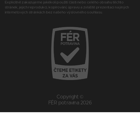
Explicitně zakazujeme jakékoli použití části nebo celého obsahu těchto
stránek, jejich reprodukci, kopírování, úpravu a zvláště prezentaci na jiných
internetových stránkách bez našeho výslovného souhlasu.
Copyright ©
FÉR potravina 2026