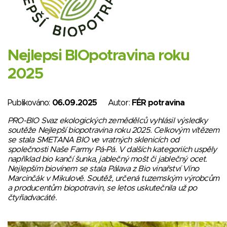
Nejlepsi BIOpotravina roku
2025
Publikováno:
06.09.2025
Autor:
FÉR potravina
PRO-BIO Svaz ekologických zemědělců vyhlásil výsledky
soutěže Nejlepší biopotravina roku 2025. Celkovým vítězem
se stala SMETANA BIO ve vratných sklenicích od
společnosti Naše Farmy Pá-Pá. V dalších kategoriích uspěly
například bio kančí šunka, jablečný mošt či jablečný ocet.
Nejlepším biovínem se stala Pálava z Bio vinařství Víno
Marcinčák v Mikulově. Soutěž, určená tuzemským výrobcům
a producentům biopotravin, se letos uskutečnila už po
čtyřiadvacáté.