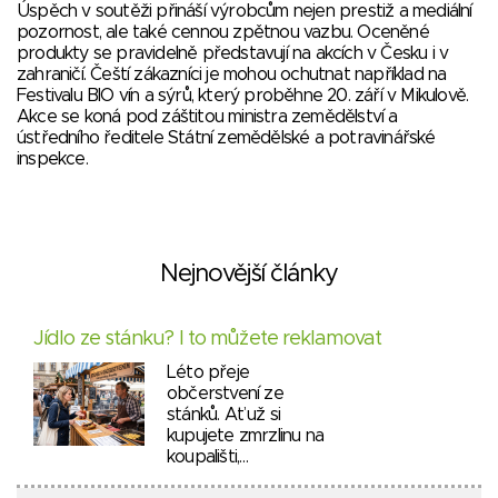
Úspěch v soutěži přináší výrobcům nejen prestiž a mediální
pozornost, ale také cennou zpětnou vazbu. Oceněné
produkty se pravidelně představují na akcích v Česku i v
zahraničí. Čeští zákazníci je mohou ochutnat například na
Festivalu BIO vín a sýrů, který proběhne 20. září v Mikulově.
Akce se koná pod záštitou ministra zemědělství a
ústředního ředitele Státní zemědělské a potravinářské
inspekce.
Nejnovější články
Jídlo ze stánku? I to můžete reklamovat
Léto přeje
občerstvení ze
stánků. Ať už si
kupujete zmrzlinu na
koupališti,…