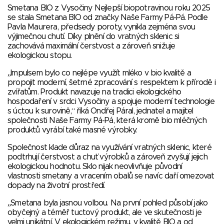
Smetana BIO z Vysočiny Nejlepší biopotravinou roku 2025
se stala Smetana BIO od značky Naše Farmy Pá-Pá. Podle
Pavla Maurera, předsedy poroty, vynikla zejména svou
výjimečnou chutí. Díky plnění do vratných sklenic si
zachovává maximální čerstvost a zároveň snižuje
ekologickou stopu.
„Impulsem bylo co nejlépe využít mléko v bio kvalitě a
propojit moderní, šetrné zpracování s respektem k přírodě i
zvířatům. Produkt navazuje na tradici ekologického
hospodaření v srdci Vysočiny a spojuje moderní technologie
s úctou k surovině,“ říká Ondřej Páral, jednatel a majitel
společnosti Naše Farmy Pá-Pá, která kromě bio mléčných
produktů vyrábí také masné výrobky.
Společnost klade důraz na využívání vratných sklenic, které
podtrhují čerstvost a chuť výrobků a zároveň zvyšují jejich
ekologickou hodnotu. Sklo nijak neovlivňuje původní
vlastnosti smetany a vracením obalů se navíc daří omezovat
dopady na životní prostředí.
„Smetana byla jasnou volbou. Na první pohled působí jako
obyčejný a téměř tuctový produkt, ale ve skutečnosti je
velmi unikátní. V ekologickém režimu, v kvalitě BIO a od