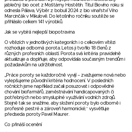
jablečný bio ocet z Moštárny Hostětín. Titul Biovíno roku si
odnesla Pálava, Výběr z bobulí 2024 z bio vinařství Víno
Marcinčák v Mikulově. Do letošního ročníku soutěže se
přihlásilo celkem 141 výrobků.
Jak se vybírá nejlepší biopotravina
O vítězích v jednotlivých kategoriích i o celkovém vítězi
rozhoduje odborná porota. Letos ji tvořilo 18 členů z
různých profesních oblastí. Porota svá kritéria pravidelně
aktualizuje a doplňuje, aby odpovídala současným trendům i
požadavkům na udržitelnost.
„Práce poroty se každoročně vyvíjí – zvažujeme nová nebo
vylepšujeme původní kritéria hodnocení. V posledních
ročnících jsme například začali posuzovat i odpovědné
chování biofarmářů, zaměstnávání handicapovaných či
potřebných nebo smysluplné využívání vodních zdrojů.
Stejně tak se snažíme, aby složení poroty bylo odborně i
profesně pestré a zároveň harmonické,“ vysvětluje
předseda poroty Pavel Maurer.
Co přináší ocenění