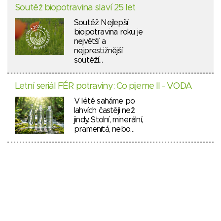
Soutěž biopotravina slaví 25 let
Soutěž Nejlepší
biopotravina roku je
největší a
nejprestižnější
soutěží…
Letní seriál FÉR potraviny: Co pijeme II - VODA
V létě saháme po
lahvích častěji než
jindy. Stolní, minerální,
pramenitá, nebo…