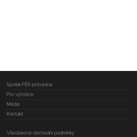
Spolek FÉR potravina
Pro výrobce
Média
Kontakt
Všeobecné obchodní podmínky