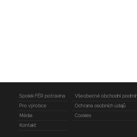
Spolek FÉR potravina
Všeobecné obchodní podmí
Pro výrobce
Ochrana osobních údajů
Média
Cookies
Kontakt