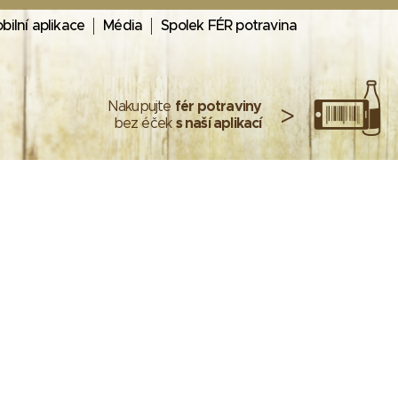
bilní aplikace
Média
Spolek FÉR potravina
Nakupujte
fér potraviny
>
bez éček
s naší aplikací