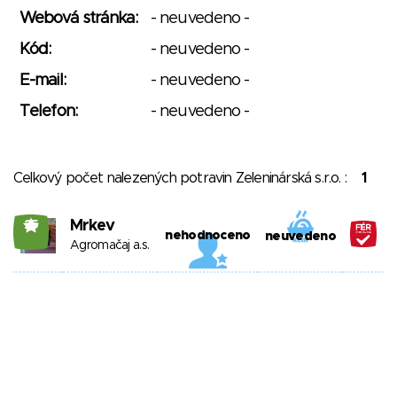
Webová stránka:
- neuvedeno -
Kód:
- neuvedeno -
E-mail:
- neuvedeno -
Telefon:
- neuvedeno -
Celkový počet nalezených potravin Zeleninárská s.r.o. :
1
Mrkev
25
nehodnoceno
neuvedeno
Agromačaj a.s.