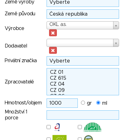
Země výroby
Země původu
Výrobce
OKL a.s.
Výrobce
Dodavatel
Dodavatel
Privátní značka
Zpracovatelé
Hmotnost/objem
gr
ml
Množství 1
porce