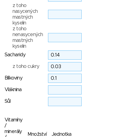
z toho
nasycených
mastných
kyselin
z toho
nenasycených
mastných
kyselin
Sacharidy
z toho cukry
Bílkoviny
Vláknina
Sůl
Vitamíny
/
minerály
Množství
Jednotka