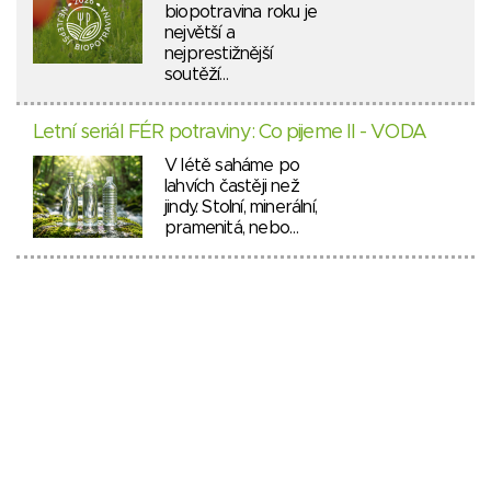
biopotravina roku je
největší a
nejprestižnější
soutěží…
Letní seriál FÉR potraviny: Co pijeme II - VODA
V létě saháme po
lahvích častěji než
jindy. Stolní, minerální,
pramenitá, nebo…