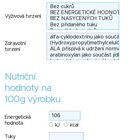
Výživová tvrzení
Zdravotní
tvrzení
Nutriční
hodnoty na
100g výrobku
Energetická
hodnota
kJ
kcal
Tuky