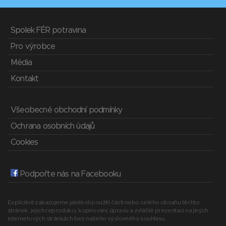
Spolek FÉR potravina
Pro výrobce
Média
Kontakt
Všeobecné obchodní podmínky
Ochrana osobních údajů
Cookies
Podpořte nás na Facebooku
Explicitně zakazujeme jakékoli použití části nebo celého obsahu těchto
stránek, jejich reprodukci, kopírování, úpravu a zvláště prezentaci na jiných
internetových stránkách bez našeho výslovného souhlasu.