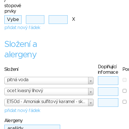
/
stopové
prvky
X
přidat nový řádek
Složení a
alergeny
Doplňující
Složení
Po
informace
pitná voda
ocet kvasný lihový
E150d - Amoniak sulfitový karamel - skóre: 3
přidat nový řádek
Alergeny