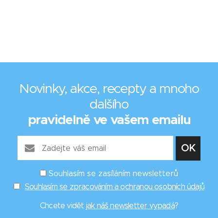
Novinky, akce, recepty a mnoho
dalšího
pravidelně ve vašem emailu
Souhlasím se zasíláním newsletterů
Souhlasím se zpracováním a ochranou osobních údajů
Chcete vidět
jak náš newsletter vypadá
?