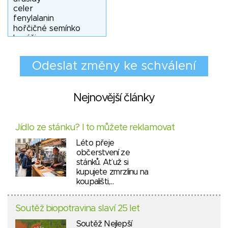
Nejnovější články
Jídlo ze stánku? I to můžete reklamovat
Léto přeje
občerstvení ze
stánků. Ať už si
kupujete zmrzlinu na
koupališti,…
Soutěž biopotravina slaví 25 let
Soutěž Nejlepší