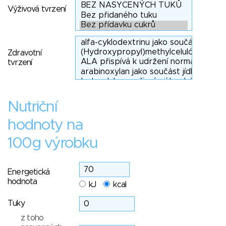
Výživová tvrzení
Zdravotní
tvrzení
Nutriční
hodnoty na
100g výrobku
Energetická
hodnota
kJ
kcal
Tuky
z toho