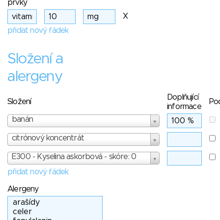
prvky
X
přidat nový řádek
Složení a
alergeny
Doplňující
Složení
Po
informace
banán
citrónový koncentrát
E300 - Kyselina askorbová - skóre: 0
přidat nový řádek
Alergeny