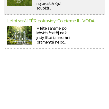
nejprestižnější
soutěží…
Letní seriál FÉR potraviny: Co pijeme II - VODA
V létě saháme po
lahvích častěji než
jindy. Stolní, minerální,
pramenitá, nebo…