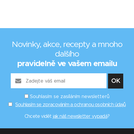
Novinky, akce, recepty a mnoho
dalšího
pravidelně ve vašem emailu
Souhlasím se zasíláním newsletterů
Souhlasím se zpracováním a ochranou osobních údajů
Chcete vidět
jak náš newsletter vypadá
?