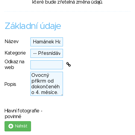
které bude zřetelná změna údajů.
Základní údaje
Název
Kategorie
Odkaz na
web
Popis
Hlavní fotografie -
povinné
Nahrát