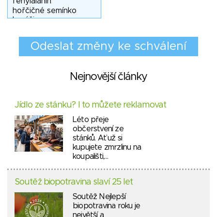
Nejnovější články
Jídlo ze stánku? I to můžete reklamovat
Léto přeje
občerstvení ze
stánků. Ať už si
kupujete zmrzlinu na
koupališti,…
Soutěž biopotravina slaví 25 let
Soutěž Nejlepší
biopotravina roku je
největší a