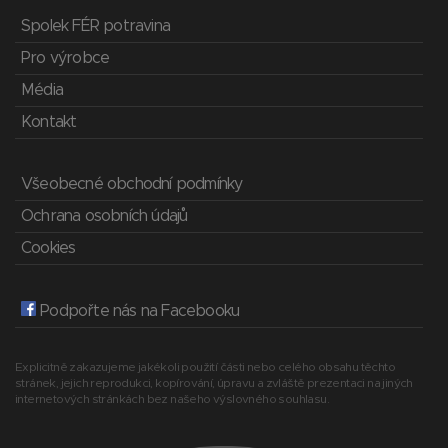
Spolek FÉR potravina
Pro výrobce
Média
Kontakt
Všeobecné obchodní podmínky
Ochrana osobních údajů
Cookies
Podpořte nás na Facebooku
Explicitně zakazujeme jakékoli použití části nebo celého obsahu těchto
stránek, jejich reprodukci, kopírování, úpravu a zvláště prezentaci na jiných
internetových stránkách bez našeho výslovného souhlasu.