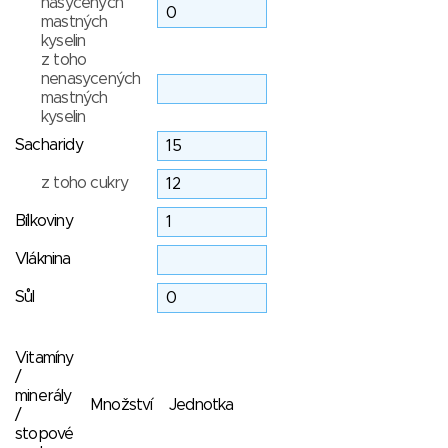
nasycených
mastných
kyselin
z toho
nenasycených
mastných
kyselin
Sacharidy
z toho cukry
Bílkoviny
Vláknina
Sůl
Vitamíny
/
minerály
Množství
Jednotka
/
stopové