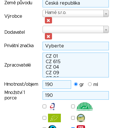
Země původu
Výrobce
Hamé s.r.o.
Výrobce
Dodavatel
Dodavatel
Privátní značka
Zpracovatelé
Hmotnost/objem
gr
ml
Množství 1
porce