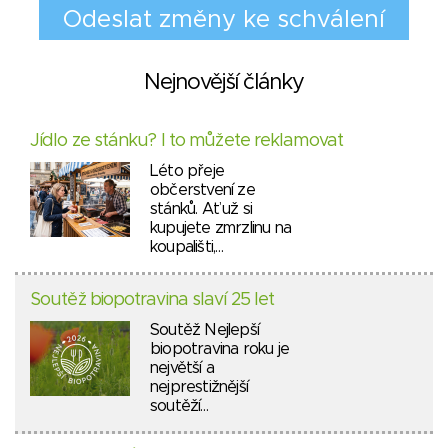
Nejnovější články
Jídlo ze stánku? I to můžete reklamovat
Léto přeje
občerstvení ze
stánků. Ať už si
kupujete zmrzlinu na
koupališti,…
Soutěž biopotravina slaví 25 let
Soutěž Nejlepší
biopotravina roku je
největší a
nejprestižnější
soutěží…