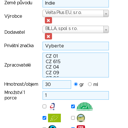
Země původu
Výrobce
Velta Plus EU, s.r.o.
Výrobce
Dodavatel
BILLA, spol. s r.o.
Dodavatel
Privátní značka
Zpracovatelé
Hmotnost/objem
gr
ml
Množství 1
porce