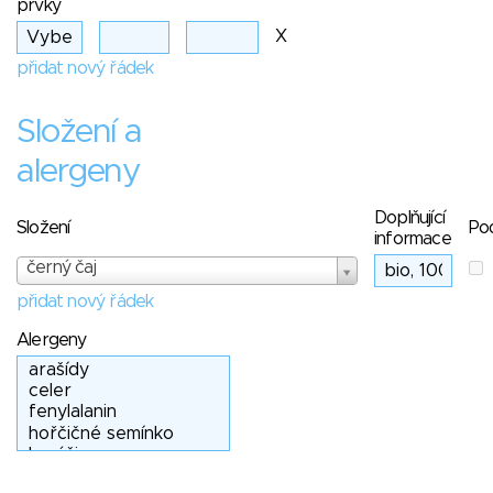
prvky
X
přidat nový řádek
Složení a
alergeny
Doplňující
Složení
Po
informace
černý čaj
přidat nový řádek
Alergeny