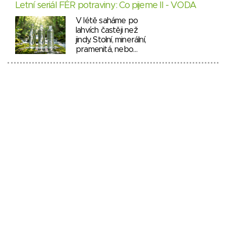
Letní seriál FÉR potraviny: Co pijeme II - VODA
V létě saháme po
lahvích častěji než
jindy. Stolní, minerální,
pramenitá, nebo…