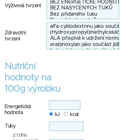
Výživová tvrzení
Zdravotní
tvrzení
Nutriční
hodnoty na
100g výrobku
Energetická
hodnota
kJ
kcal
Tuky
z toho