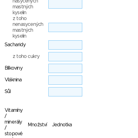
nasycených
mastných
kyselin
z toho
nenasycených
mastných
kyselin
Sacharidy
z toho cukry
Bílkoviny
Vláknina
Sůl
Vitamíny
/
minerály
Množství
Jednotka
/
stopové