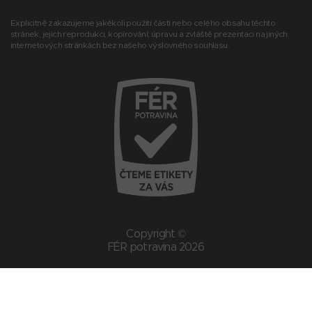
Explicitně zakazujeme jakékoli použití části nebo celého obsahu těchto
stránek, jejich reprodukci, kopírování, úpravu a zvláště prezentaci na jiných
internetových stránkách bez našeho výslovného souhlasu.
Copyright ©
FÉR potravina 2026