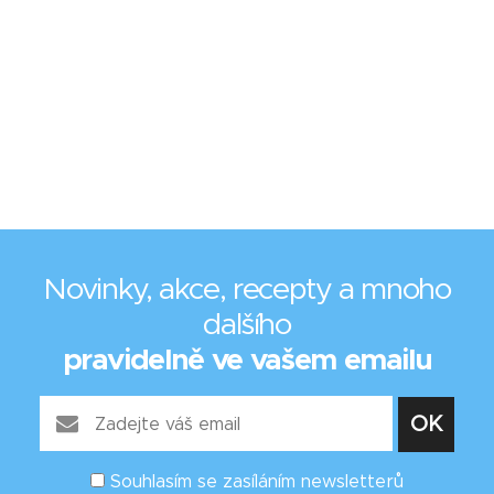
Novinky, akce, recepty a mnoho
dalšího
pravidelně ve vašem emailu
Souhlasím se zasíláním newsletterů