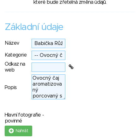
které bude zřetelná změna údajů.
Základní údaje
Název
Kategorie
Odkaz na
web
Popis
Hlavní fotografie -
povinné
Nahrát