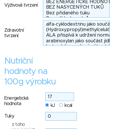
Výživová tvrzení
Zdravotní
tvrzení
Nutriční
hodnoty na
100g výrobku
Energetická
hodnota
kJ
kcal
Tuky
z toho