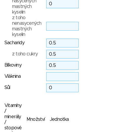
nasycených
mastných
kyselin
z toho
nenasycených
mastných
kyselin
Sacharidy
z toho cukry
Bílkoviny
Vláknina
Sůl
Vitamíny
/
minerály
Množství
Jednotka
/
stopové