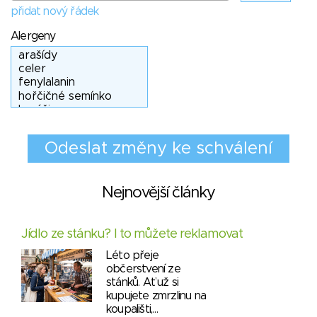
přidat nový řádek
Alergeny
Nejnovější články
Jídlo ze stánku? I to můžete reklamovat
Léto přeje
občerstvení ze
stánků. Ať už si
kupujete zmrzlinu na
koupališti,…