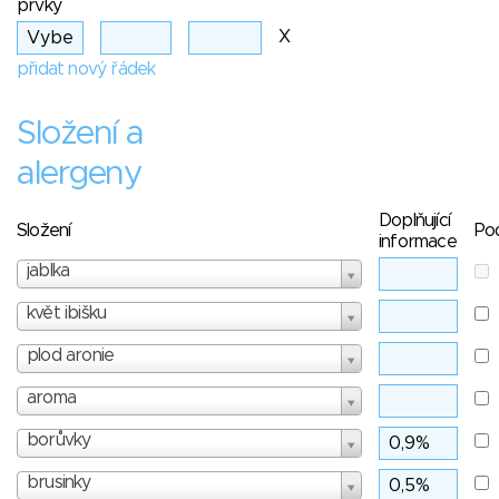
prvky
X
přidat nový řádek
Složení a
alergeny
Doplňující
Složení
Po
informace
jablka
květ ibišku
plod aronie
aroma
borůvky
brusinky