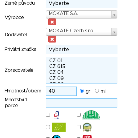
Země původu
Výrobce
MOKATE S.A.
Výrobce
Dodavatel
MOKATE Czech s.r.o.
Dodavatel
Privátní značka
Zpracovatelé
Hmotnost/objem
gr
ml
Množství 1
porce