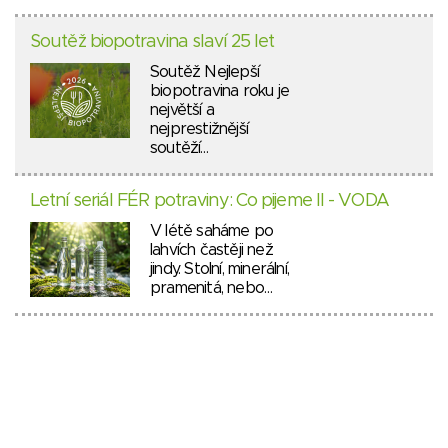
Soutěž biopotravina slaví 25 let
Soutěž Nejlepší
biopotravina roku je
největší a
nejprestižnější
soutěží…
Letní seriál FÉR potraviny: Co pijeme II - VODA
V létě saháme po
lahvích častěji než
jindy. Stolní, minerální,
pramenitá, nebo…