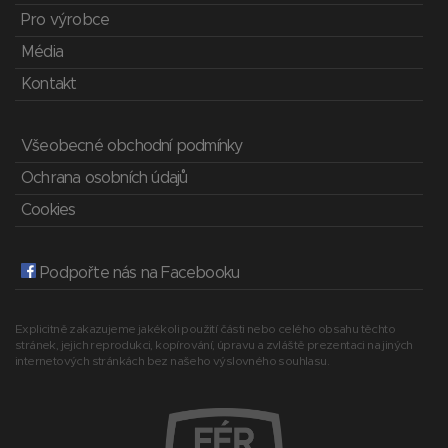
Pro výrobce
Média
Kontakt
Všeobecné obchodní podmínky
Ochrana osobních údajů
Cookies
Podpořte nás na Facebooku
Explicitně zakazujeme jakékoli použití části nebo celého obsahu těchto
stránek, jejich reprodukci, kopírování, úpravu a zvláště prezentaci na jiných
internetových stránkách bez našeho výslovného souhlasu.