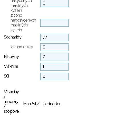
nasycených
mastných
kyselin
z toho
nenasycených
mastných
kyselin
Sacharidy
z toho cukry
Bílkoviny
Vláknina
Sůl
Vitamíny
/
minerály
Množství
Jednotka
/
stopové