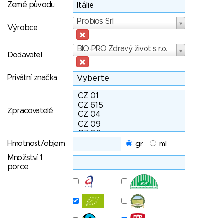
Země původu
Výrobce
Probios Srl
Výrobce
Dodavatel
BIO-PRO Zdravý život s.r.o.
Dodavatel
Privátní značka
Zpracovatelé
Hmotnost/objem
gr
ml
Množství 1
porce