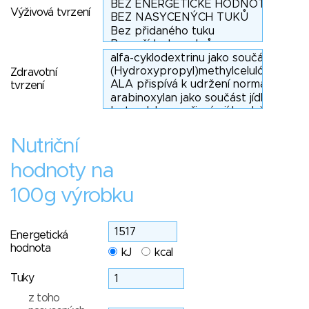
Výživová tvrzení
Zdravotní
tvrzení
Nutriční
hodnoty na
100g výrobku
Energetická
hodnota
kJ
kcal
Tuky
z toho