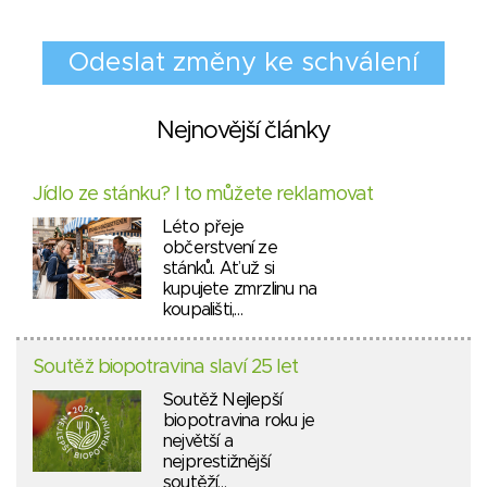
Nejnovější články
Jídlo ze stánku? I to můžete reklamovat
Léto přeje
občerstvení ze
stánků. Ať už si
kupujete zmrzlinu na
koupališti,…
Soutěž biopotravina slaví 25 let
Soutěž Nejlepší
biopotravina roku je
největší a
nejprestižnější
soutěží…