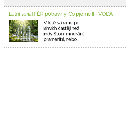
Letní seriál FÉR potraviny: Co pijeme II - VODA
V létě saháme po
lahvích častěji než
jindy. Stolní, minerální,
pramenitá, nebo…