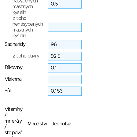
nasycených
mastných
kyselin
z toho
nenasycených
mastných
kyselin
Sacharidy
z toho cukry
Bílkoviny
Vláknina
Sůl
Vitamíny
/
minerály
Množství
Jednotka
/
stopové