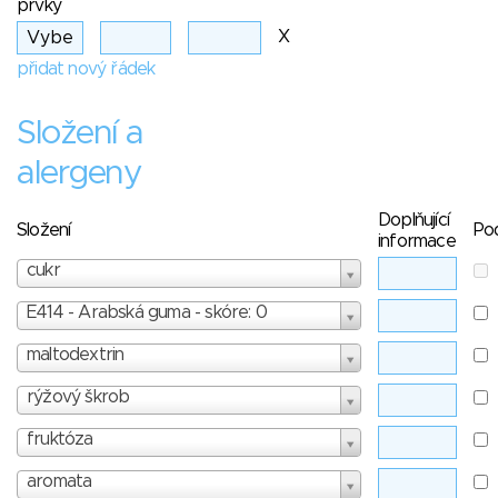
prvky
X
přidat nový řádek
Složení a
alergeny
Doplňující
Složení
Po
informace
cukr
E414 - Arabská guma - skóre: 0
maltodextrin
rýžový škrob
fruktóza
aromata