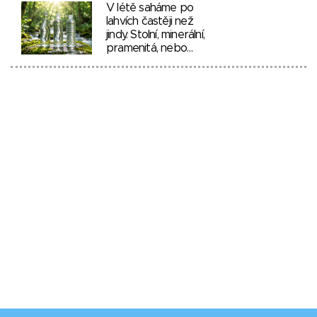
V létě saháme po
lahvích častěji než
jindy. Stolní, minerální,
pramenitá, nebo…