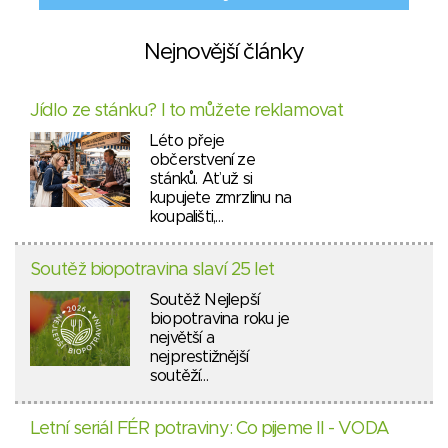
Nejnovější články
Jídlo ze stánku? I to můžete reklamovat
Léto přeje
občerstvení ze
stánků. Ať už si
kupujete zmrzlinu na
koupališti,…
Soutěž biopotravina slaví 25 let
Soutěž Nejlepší
biopotravina roku je
největší a
nejprestižnější
soutěží…
Letní seriál FÉR potraviny: Co pijeme II - VODA