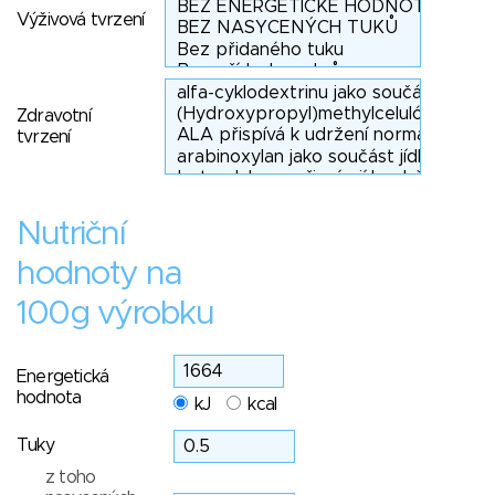
Výživová tvrzení
Zdravotní
tvrzení
Nutriční
hodnoty na
100g výrobku
Energetická
hodnota
kJ
kcal
Tuky
z toho