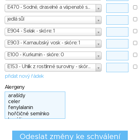
E470 - Sodné, draselné a vápenaté soli mastných kyselin, hořečnaté soli mastných kyselin - skóre: 1
jedlá sůl
E904 - Šelak - skóre: 1
E903 - Karnaubský vosk - skóre: 1
E100 - Kurkumin - skóre: 0
E153 - Uhlík z rostlinné suroviny - skóre: 1
přidat nový řádek
Alergeny