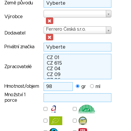
Země původu
Výrobce
Výrobce
Dodavatel
Ferrero Česká s.r.o.
Dodavatel
Privátní značka
Zpracovatelé
Hmotnost/objem
gr
ml
Množství 1
porce