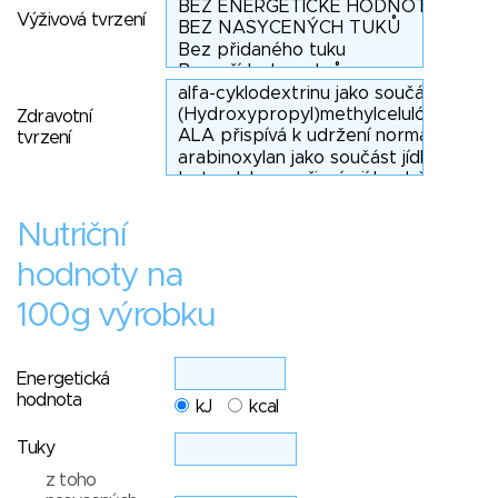
Výživová tvrzení
Zdravotní
tvrzení
Nutriční
hodnoty na
100g výrobku
Energetická
hodnota
kJ
kcal
Tuky
z toho