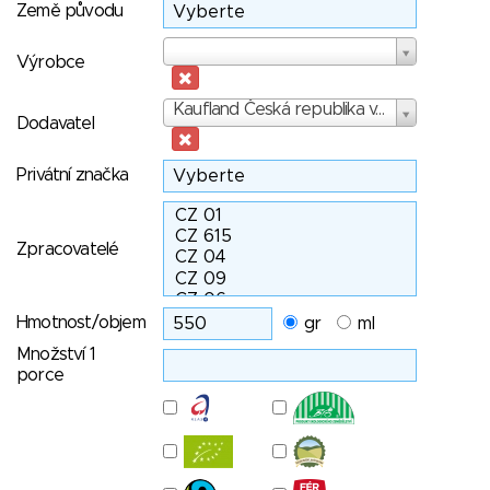
Země původu
Výrobce
Výrobce
Dodavatel
Kaufland Česká republika v.o.s.
Dodavatel
Privátní značka
Zpracovatelé
Hmotnost/objem
gr
ml
Množství 1
porce