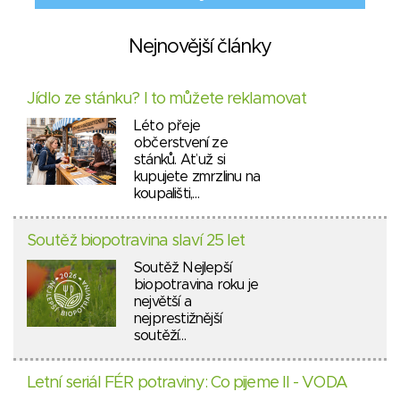
Nejnovější články
Jídlo ze stánku? I to můžete reklamovat
Léto přeje
občerstvení ze
stánků. Ať už si
kupujete zmrzlinu na
koupališti,…
Soutěž biopotravina slaví 25 let
Soutěž Nejlepší
biopotravina roku je
největší a
nejprestižnější
soutěží…
Letní seriál FÉR potraviny: Co pijeme II - VODA