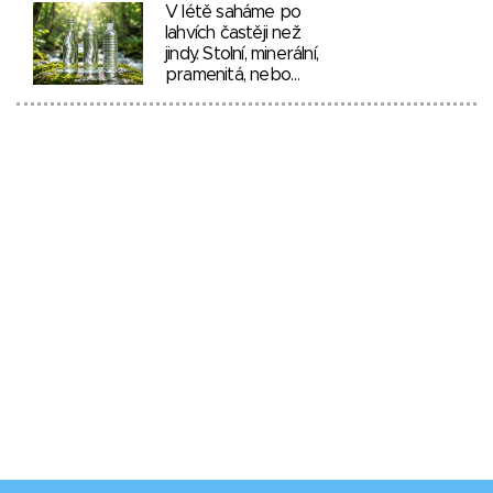
V létě saháme po
lahvích častěji než
jindy. Stolní, minerální,
pramenitá, nebo…