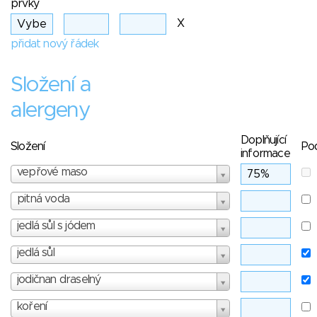
prvky
X
přidat nový řádek
Složení a
alergeny
Doplňující
Složení
Po
informace
vepřové maso
pitná voda
jedlá sůl s jódem
jedlá sůl
jodičnan draselný
koření