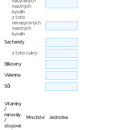
nasycených
mastných
kyselin
z toho
nenasycených
mastných
kyselin
Sacharidy
z toho cukry
Bílkoviny
Vláknina
Sůl
Vitamíny
/
minerály
Množství
Jednotka
/
stopové