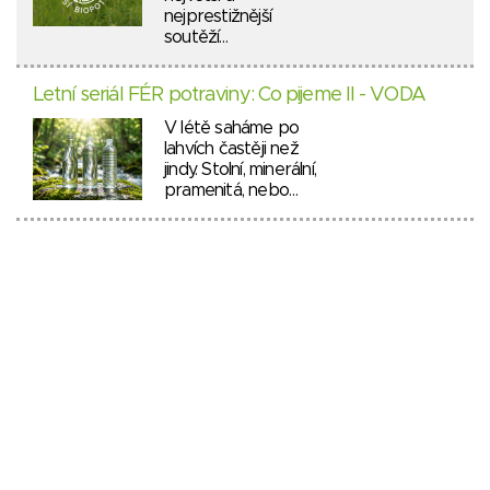
nejprestižnější
soutěží…
Letní seriál FÉR potraviny: Co pijeme II - VODA
V létě saháme po
lahvích častěji než
jindy. Stolní, minerální,
pramenitá, nebo…