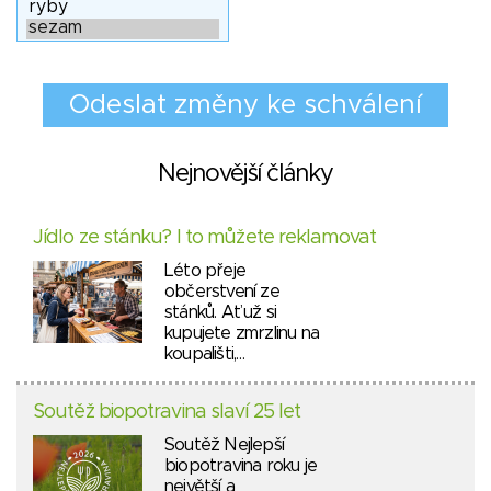
Nejnovější články
Jídlo ze stánku? I to můžete reklamovat
Léto přeje
občerstvení ze
stánků. Ať už si
kupujete zmrzlinu na
koupališti,…
Soutěž biopotravina slaví 25 let
Soutěž Nejlepší
biopotravina roku je
největší a