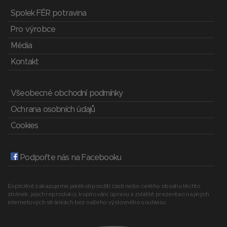
Spolek FÉR potravina
Pro výrobce
Média
Kontakt
Všeobecné obchodní podmínky
Ochrana osobních údajů
Cookies
Podpořte nás na Facebooku
Explicitně zakazujeme jakékoli použití části nebo celého obsahu těchto
stránek, jejich reprodukci, kopírování, úpravu a zvláště prezentaci na jiných
internetových stránkách bez našeho výslovného souhlasu.