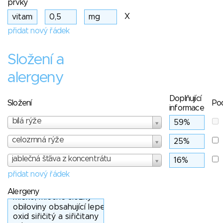
prvky
X
přidat nový řádek
Složení a
alergeny
Doplňující
Složení
Po
informace
bílá rýže
celozrnná rýže
jablečná šťáva z koncentrátu
přidat nový řádek
Alergeny