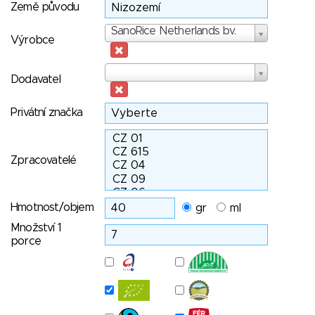
Země původu
Výrobce
SanoRice Netherlands bv.
Výrobce
Dodavatel
Dodavatel
Privátní značka
Zpracovatelé
Hmotnost/objem
gr
ml
Množství 1
porce