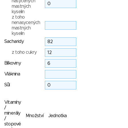
nasycených
mastných
kyselin
z toho
nenasycených
mastných
kyselin
Sacharidy
z toho cukry
Bílkoviny
Vláknina
Sůl
Vitamíny
/
minerály
Množství
Jednotka
/
stopové