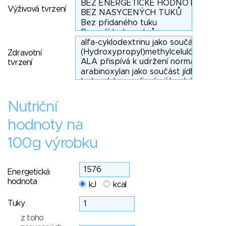
Výživová tvrzení
Zdravotní
tvrzení
Nutriční
hodnoty na
100g výrobku
Energetická
hodnota
kJ
kcal
Tuky
z toho