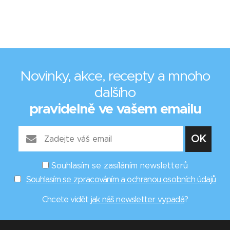
Novinky, akce, recepty a mnoho
dalšího
pravidelně ve vašem emailu
Souhlasím se zasíláním newsletterů
Souhlasím se zpracováním a ochranou osobních údajů
Chcete vidět
jak náš newsletter vypadá
?