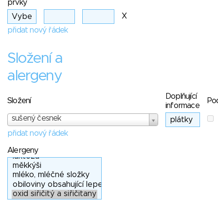
prvky
X
přidat nový řádek
Složení a
alergeny
Doplňující
Složení
Po
informace
sušený česnek
přidat nový řádek
Alergeny