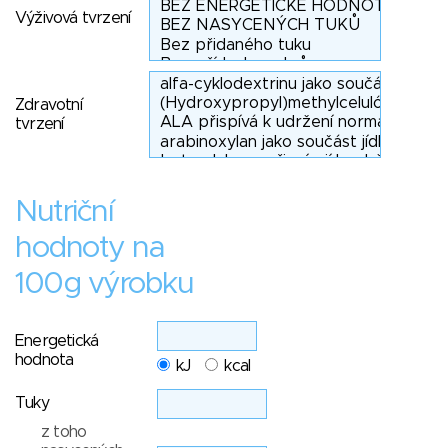
Výživová tvrzení
Zdravotní
tvrzení
Nutriční
hodnoty na
100g výrobku
Energetická
hodnota
kJ
kcal
Tuky
z toho