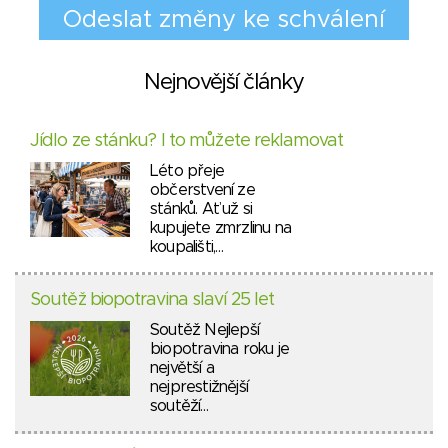
Nejnovější články
Jídlo ze stánku? I to můžete reklamovat
Léto přeje
občerstvení ze
stánků. Ať už si
kupujete zmrzlinu na
koupališti,…
Soutěž biopotravina slaví 25 let
Soutěž Nejlepší
biopotravina roku je
největší a
nejprestižnější
soutěží…