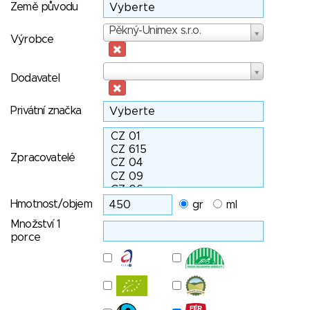
Země původu
Výrobce
Pěkný-Unimex s.r.o.
Výrobce
Dodavatel
Dodavatel
Privátní značka
Zpracovatelé
Hmotnost/objem
gr
ml
Množství 1
porce