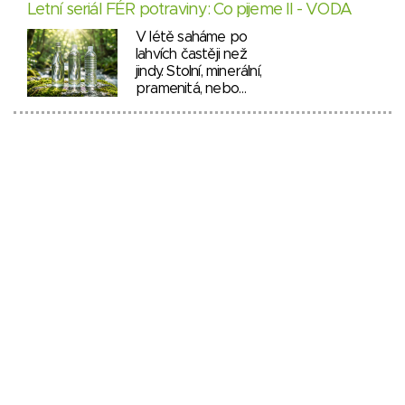
Letní seriál FÉR potraviny: Co pijeme II - VODA
V létě saháme po
lahvích častěji než
jindy. Stolní, minerální,
pramenitá, nebo…