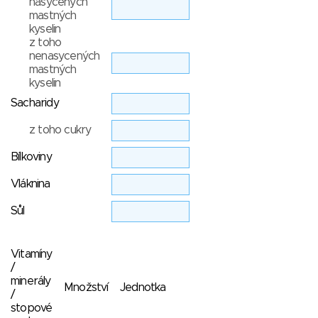
nasycených
mastných
kyselin
z toho
nenasycených
mastných
kyselin
Sacharidy
z toho cukry
Bílkoviny
Vláknina
Sůl
Vitamíny
/
minerály
Množství
Jednotka
/
stopové