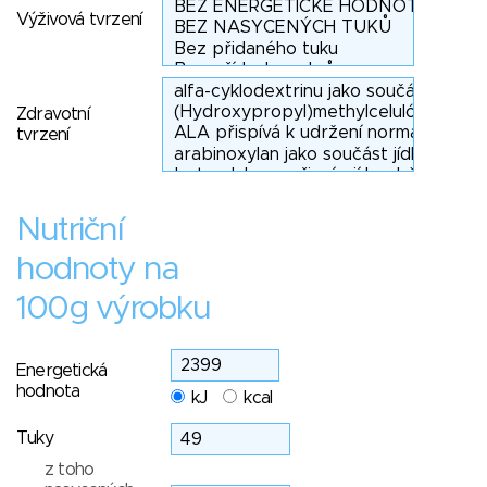
Výživová tvrzení
Zdravotní
tvrzení
Nutriční
hodnoty na
100g výrobku
Energetická
hodnota
kJ
kcal
Tuky
z toho