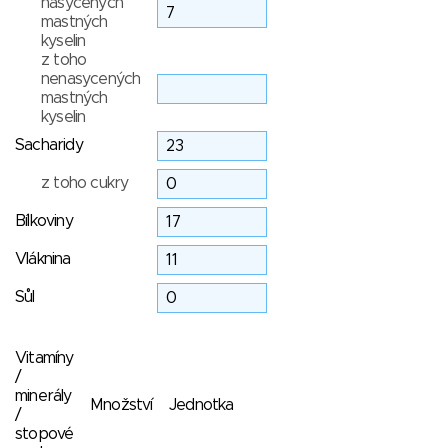
nasycených
mastných
kyselin
z toho
nenasycených
mastných
kyselin
Sacharidy
z toho cukry
Bílkoviny
Vláknina
Sůl
Vitamíny
/
minerály
Množství
Jednotka
/
stopové