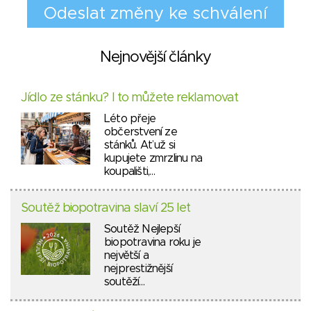
Nejnovější články
Jídlo ze stánku? I to můžete reklamovat
Léto přeje
občerstvení ze
stánků. Ať už si
kupujete zmrzlinu na
koupališti,…
Soutěž biopotravina slaví 25 let
Soutěž Nejlepší
biopotravina roku je
největší a
nejprestižnější
soutěží…