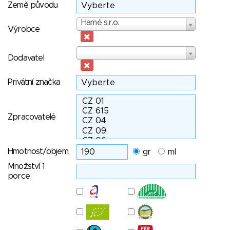
Země původu
Výrobce
Hamé s.r.o.
Výrobce
Dodavatel
Dodavatel
Privátní značka
Zpracovatelé
Hmotnost/objem
gr
ml
Množství 1
porce