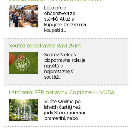
Léto přeje
občerstvení ze
stánků. Ať už si
kupujete zmrzlinu na
koupališti,…
Soutěž biopotravina slaví 25 let
Soutěž Nejlepší
biopotravina roku je
největší a
nejprestižnější
soutěží…
Letní seriál FÉR potraviny: Co pijeme II - VODA
V létě saháme po
lahvích častěji než
jindy. Stolní, minerální,
pramenitá, nebo…