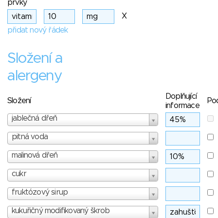
prvky
X
přidat nový řádek
Složení a
alergeny
Doplňující
Složení
Po
informace
jablečná dřeň
pitná voda
malinová dřeň
cukr
fruktózový sirup
kukuřičný modifikovaný škrob