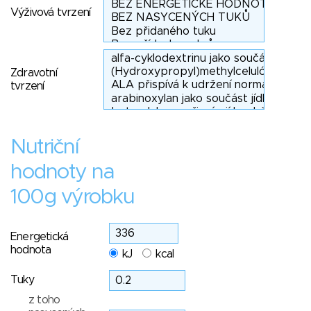
Výživová tvrzení
Zdravotní
tvrzení
Nutriční
hodnoty na
100g výrobku
Energetická
hodnota
kJ
kcal
Tuky
z toho