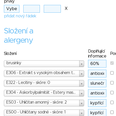
prvky
X
přidat nový řádek
Složení a
alergeny
Doplňující
Složení
Po
informace
brusinky
E306 - Extrakt s vysokým obsahem tokoferolů - skóre: 0
E322 - Lecitiny - skóre: 0
E304 - Askorbylpalmitát - Estery mastných kyselin s kyselinou askorbovou - skóre: 1
E503 - Uhličitan amonný - skóre: 2
E500 - Uhličitany sodné - skóre: 1