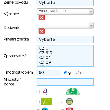
Země původu
Výrobce
Emco, spol. s r.o.
Výrobce
Dodavatel
Dodavatel
Privátní značka
Zpracovatelé
Hmotnost/objem
gr
ml
Množství 1
porce