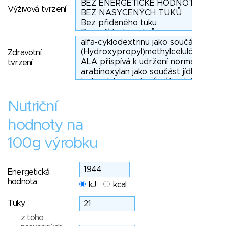
Výživová tvrzení
Zdravotní
tvrzení
Nutriční
hodnoty na
100g výrobku
Energetická
hodnota
kJ
kcal
Tuky
z toho