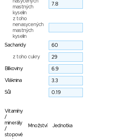
nasycených
mastných
kyselin
z toho
nenasycených
mastných
kyselin
Sacharidy
z toho cukry
Bílkoviny
Vláknina
Sůl
Vitamíny
/
minerály
Množství
Jednotka
/
stopové