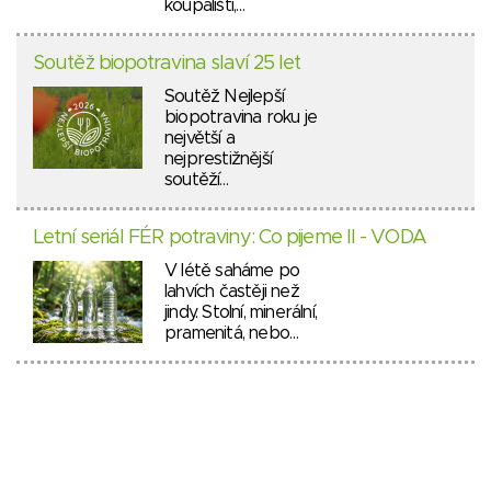
koupališti,…
Soutěž biopotravina slaví 25 let
Soutěž Nejlepší
biopotravina roku je
největší a
nejprestižnější
soutěží…
Letní seriál FÉR potraviny: Co pijeme II - VODA
V létě saháme po
lahvích častěji než
jindy. Stolní, minerální,
pramenitá, nebo…