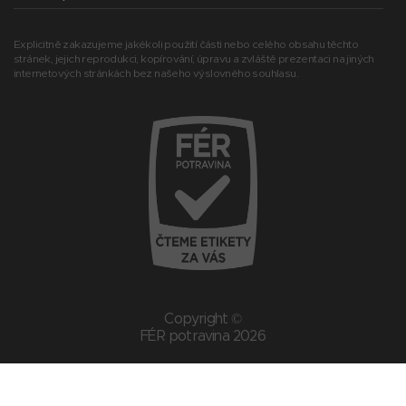
Explicitně zakazujeme jakékoli použití části nebo celého obsahu těchto
stránek, jejich reprodukci, kopírování, úpravu a zvláště prezentaci na jiných
internetových stránkách bez našeho výslovného souhlasu.
Copyright ©
FÉR potravina 2026