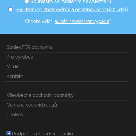
Souhlasím se zasíláním newsletterů
Souhlasím se zpracováním a ochranou osobních údajů
Chcete vidět
jak náš newsletter vypadá
?
Spolek FÉR potravina
Pro výrobce
Média
Kontakt
Všeobecné obchodní podmínky
Ochrana osobních údajů
Cookies
Podpořte nás na Facebooku