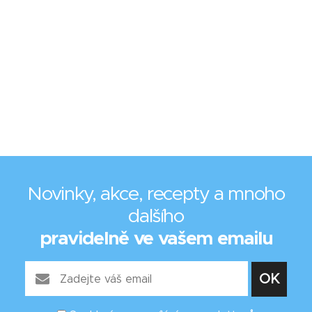
Novinky, akce, recepty a mnoho
dalšího
pravidelně ve vašem emailu