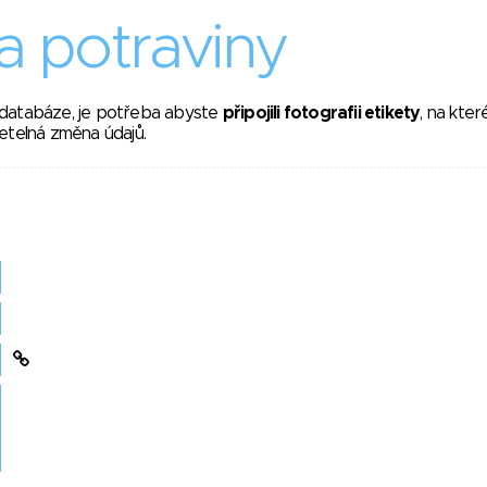
 potraviny
 databáze, je potřeba abyste
připojili fotografii etikety
, na kte
etelná změna údajů.