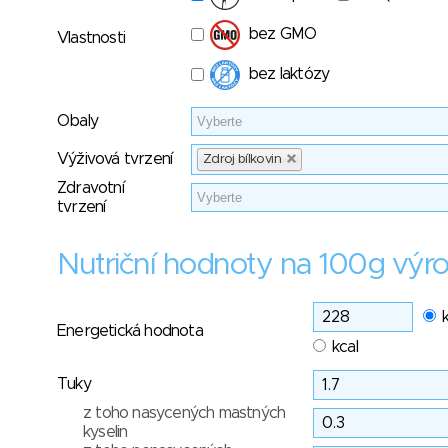
bez GMO
Vlastnosti
bez laktózy
Obaly
Výživová tvrzení
Zdroj bílkovin
Zdravotní
tvrzení
Nutriční hodnoty na 100g výr
Energetická hodnota
kcal
Tuky
z toho nasycených mastných
kyselin