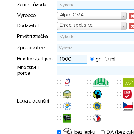
Země původu
Vyberte
Výrobce
Alpro C.V.A.
Výrobce
Dodavatel
Emco, spol. s r.o.
Dodavatel
Privátní značka
Vyberte
Zpracovatelé
Hmotnost/objem
gr
ml
Množství 1
porce
Loga a ocenění
bez lepku
DIA (bez cuk