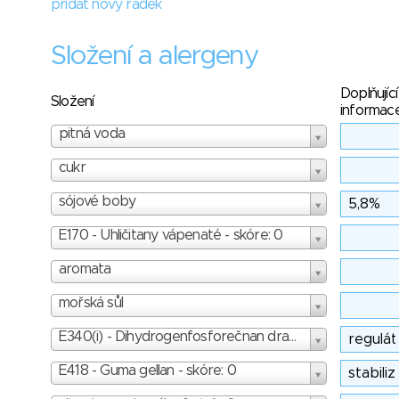
přidat nový řádek
Složení a alergeny
Doplňující
Složení
informac
pitná voda
cukr
sójové boby
E170 - Uhličitany vápenaté - skóre: 0
aromata
mořská sůl
E340(i) - Dihydrogenfosforečnan draselný - skóre: 2
E418 - Guma gellan - skóre: 0