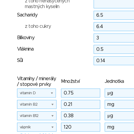
z toho nenasycených
mastných kyselin
Sacharidy
z toho cukry
Bílkoviny
Vláknina
Sůl
Vitamíny / minerály
Množství
Jednotka
/ stopové prvky
vitamin D
vitamín B2
vitamin B12
vápník