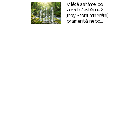
V létě saháme po
lahvích častěji než
jindy. Stolní, minerální,
pramenitá, nebo…