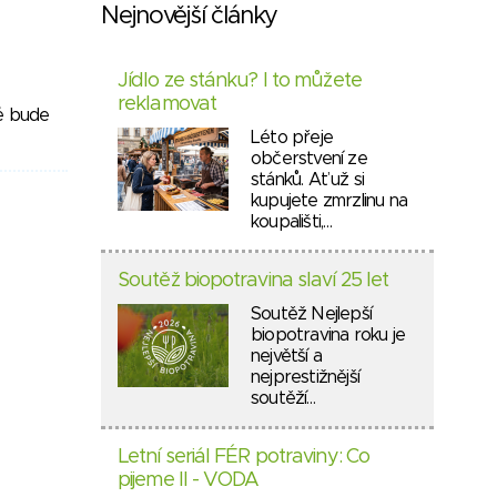
Nejnovější články
Jídlo ze stánku? I to můžete
reklamovat
ré bude
Léto přeje
občerstvení ze
stánků. Ať už si
kupujete zmrzlinu na
koupališti,…
Soutěž biopotravina slaví 25 let
Soutěž Nejlepší
biopotravina roku je
největší a
nejprestižnější
soutěží…
Letní seriál FÉR potraviny: Co
pijeme II - VODA