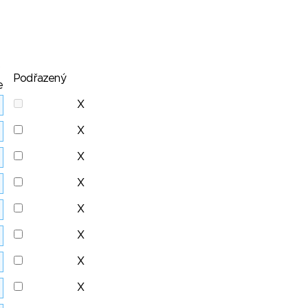
Podřazený
e
X
X
X
X
X
X
X
X