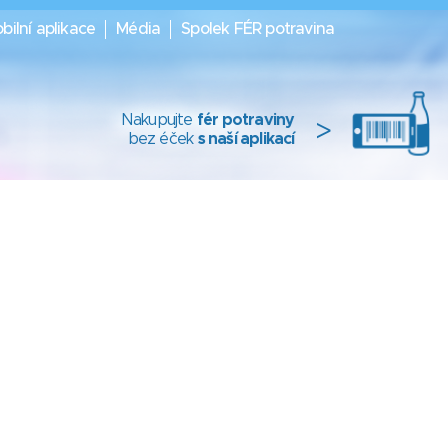
bilní aplikace
Média
Spolek FÉR potravina
Nakupujte
fér potraviny
>
bez éček
s naší aplikací