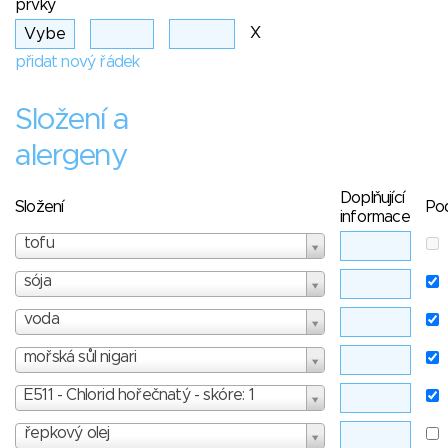
prvky
X
přidat nový řádek
Složení a
alergeny
Doplňující
Složení
Po
informace
tofu
sója
voda
mořská sůl nigari
E511 - Chlorid hořečnatý - skóre: 1
řepkový olej