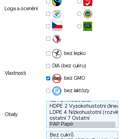
Loga a ocenění
bez lepku
DIA (bez cukru)
Vlastnosti
bez GMO
bez laktózy
Obaly