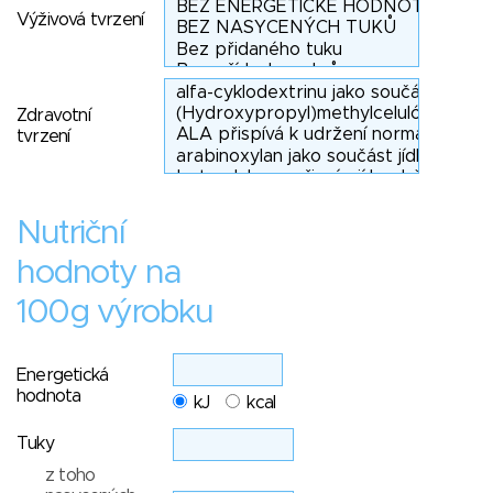
Výživová tvrzení
Zdravotní
tvrzení
Nutriční
hodnoty na
100g výrobku
Energetická
hodnota
kJ
kcal
Tuky
z toho