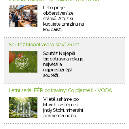
Léto přeje
občerstvení ze
stánků. Ať už si
kupujete zmrzlinu na
koupališti,…
Soutěž biopotravina slaví 25 let
Soutěž Nejlepší
biopotravina roku je
největší a
nejprestižnější
soutěží…
Letní seriál FÉR potraviny: Co pijeme II - VODA
V létě saháme po
lahvích častěji než
jindy. Stolní, minerální,
pramenitá, nebo…