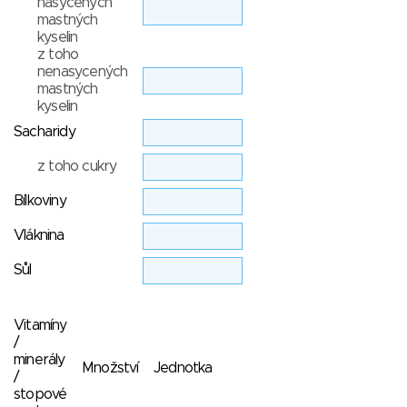
nasycených
mastných
kyselin
z toho
nenasycených
mastných
kyselin
Sacharidy
z toho cukry
Bílkoviny
Vláknina
Sůl
Vitamíny
/
minerály
Množství
Jednotka
/
stopové