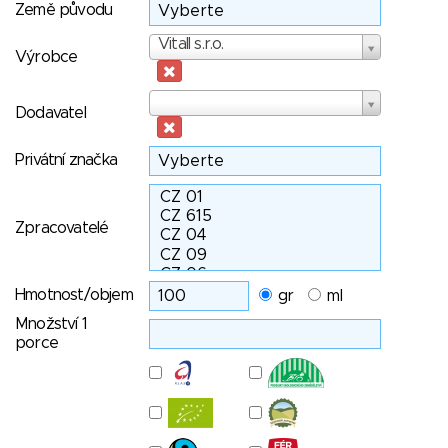
Země původu
Výrobce
Vitall s.r.o.
Výrobce
Dodavatel
Dodavatel
Privátní značka
Zpracovatelé
Hmotnost/objem
gr
ml
Množství 1
porce