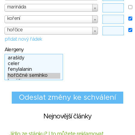
marináda
koření
hořčice
přidat nový řádek
Alergeny
Nejnovější články
Jídlo ze stánku? I to můžete reklamovat