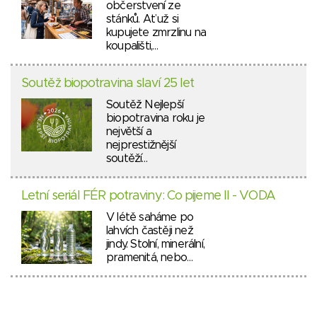
občerstvení ze
stánků. Ať už si
kupujete zmrzlinu na
koupališti,…
Soutěž biopotravina slaví 25 let
Soutěž Nejlepší
biopotravina roku je
největší a
nejprestižnější
soutěží…
Letní seriál FÉR potraviny: Co pijeme II - VODA
V létě saháme po
lahvích častěji než
jindy. Stolní, minerální,
pramenitá, nebo…