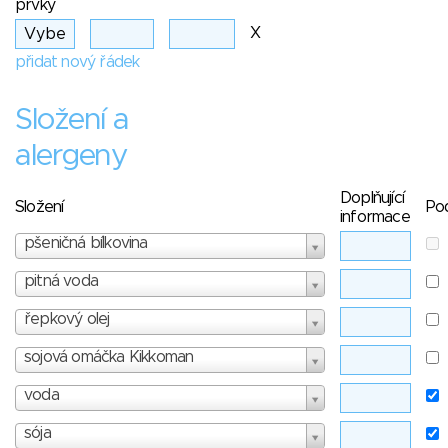
prvky
X
přidat nový řádek
Složení a
alergeny
Doplňující
Složení
Po
informace
pšeničná bílkovina
pitná voda
řepkový olej
sojová omáčka Kikkoman
voda
sója