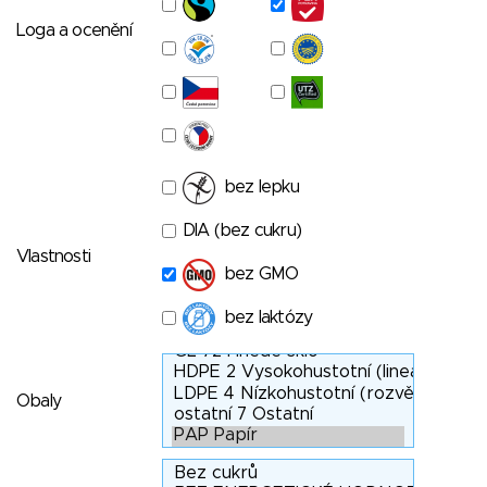
Loga a ocenění
bez lepku
DIA (bez cukru)
Vlastnosti
bez GMO
bez laktózy
Obaly