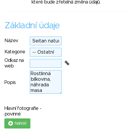
které bude zřetelná změna údajů.
Základní údaje
Název
Kategorie
Odkaz na
web
Popis
Hlavní fotografie -
povinné
Nahrát