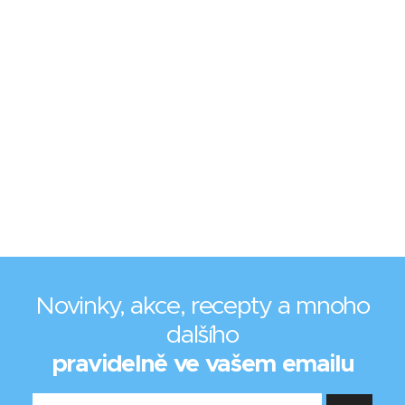
Novinky, akce, recepty a mnoho
dalšího
pravidelně ve vašem emailu