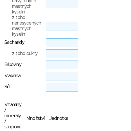
nasycených
mastných
kyselin
z toho
nenasycených
mastných
kyselin
Sacharidy
z toho cukry
Bílkoviny
Vláknina
Sůl
Vitamíny
/
minerály
Množství
Jednotka
/
stopové