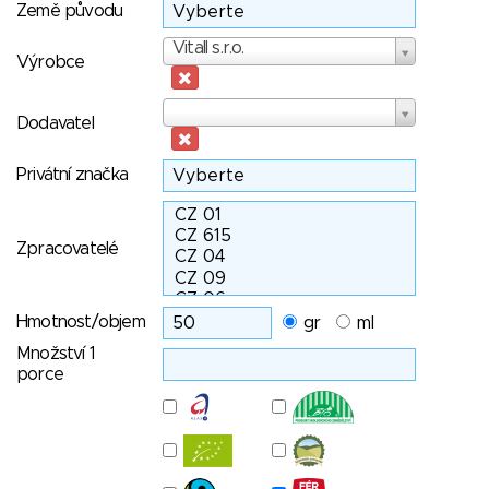
Země původu
Výrobce
Vitall s.r.o.
Výrobce
Dodavatel
Dodavatel
Privátní značka
Zpracovatelé
Hmotnost/objem
gr
ml
Množství 1
porce