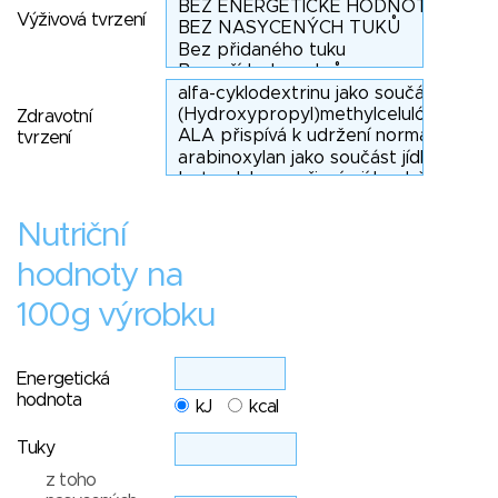
Výživová tvrzení
Zdravotní
tvrzení
Nutriční
hodnoty na
100g výrobku
Energetická
hodnota
kJ
kcal
Tuky
z toho