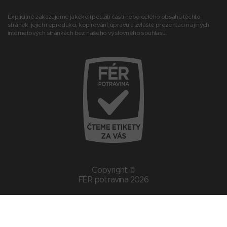
Explicitně zakazujeme jakékoli použití části nebo celého obsahu těchto
stránek, jejich reprodukci, kopírování, úpravu a zvláště prezentaci na jiných
internetových stránkách bez našeho výslovného souhlasu.
Copyright ©
FÉR potravina 2026