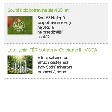
Soutěž biopotravina slaví 25 let
Soutěž Nejlepší
biopotravina roku je
největší a
nejprestižnější
soutěží…
Letní seriál FÉR potraviny: Co pijeme II - VODA
V létě saháme po
lahvích častěji než
jindy. Stolní, minerální,
pramenitá, nebo…