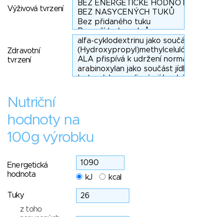
Výživová tvrzení
Zdravotní
tvrzení
Nutriční
hodnoty na
100g výrobku
Energetická
hodnota
kJ
kcal
Tuky
z toho