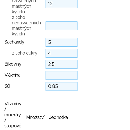
nasycených
mastných
kyselin
z toho
nenasycených
mastných
kyselin
Sacharidy
z toho cukry
Bílkoviny
Vláknina
Sůl
Vitamíny
/
minerály
Množství
Jednotka
/
stopové