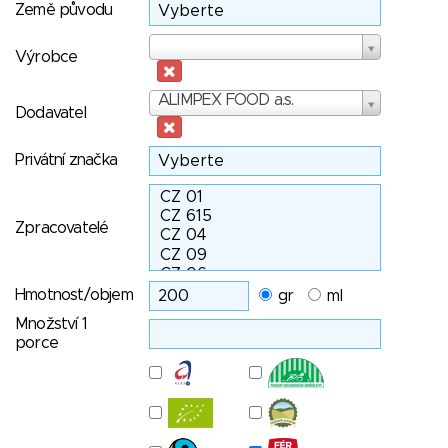
Země původu
Výrobce
Výrobce
Dodavatel
ALIMPEX FOOD a.s.
Dodavatel
Privátní značka
Zpracovatelé
Hmotnost/objem
gr
ml
Množství 1
porce