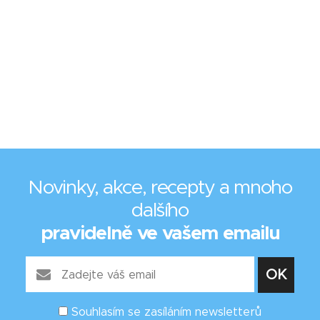
Novinky, akce, recepty a mnoho
dalšího
pravidelně ve vašem emailu
Souhlasím se zasíláním newsletterů