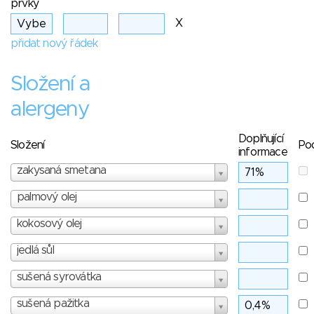
prvky
X
přidat nový řádek
Složení a
alergeny
Doplňující
Složení
Po
informace
zakysaná smetana
palmový olej
kokosový olej
jedlá sůl
sušená syrovátka
sušená pažitka