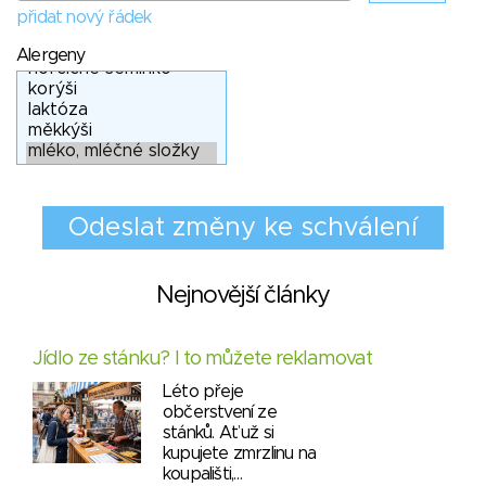
přidat nový řádek
Alergeny
Nejnovější články
Jídlo ze stánku? I to můžete reklamovat
Léto přeje
občerstvení ze
stánků. Ať už si
kupujete zmrzlinu na
koupališti,…