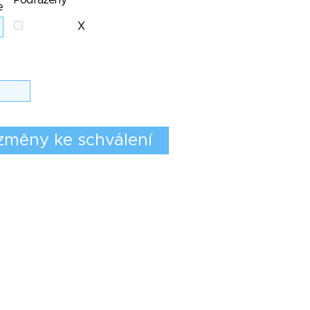
Podřazený
e
X