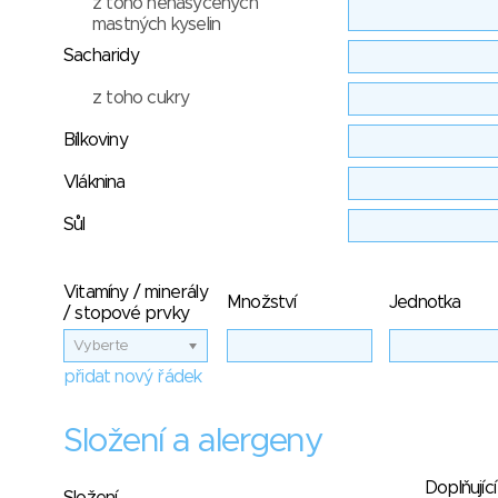
z toho nenasycených
mastných kyselin
Sacharidy
z toho cukry
Bílkoviny
Vláknina
Sůl
Vitamíny / minerály
Množství
Jednotka
/ stopové prvky
Vyberte
přidat nový řádek
Složení a alergeny
Doplňující