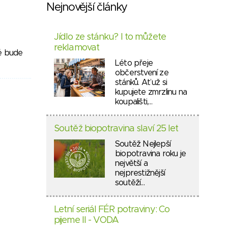
Nejnovější články
Jídlo ze stánku? I to můžete
reklamovat
ré bude
Léto přeje
občerstvení ze
stánků. Ať už si
kupujete zmrzlinu na
koupališti,…
Soutěž biopotravina slaví 25 let
Soutěž Nejlepší
biopotravina roku je
největší a
nejprestižnější
soutěží…
Letní seriál FÉR potraviny: Co
pijeme II - VODA