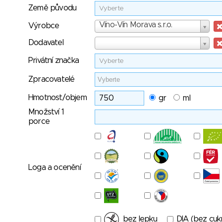
Země původu
Vyberte
Výrobce
Víno-Vín Morava s.r.o.
Výrobce
Dodavatel
Dodavatel
Privátní značka
Vyberte
Zpracovatelé
Hmotnost/objem
gr
ml
Množství 1
porce
Loga a ocenění
bez lepku
DIA (bez cuk