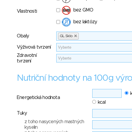
bez GMO
Vlastnosti
bez laktózy
Obaly
GL Sklo
Výživová tvrzení
Zdravotní
tvrzení
Nutriční hodnoty na 100g výr
Energetická hodnota
kcal
Tuky
z toho nasycených mastných
kyselin