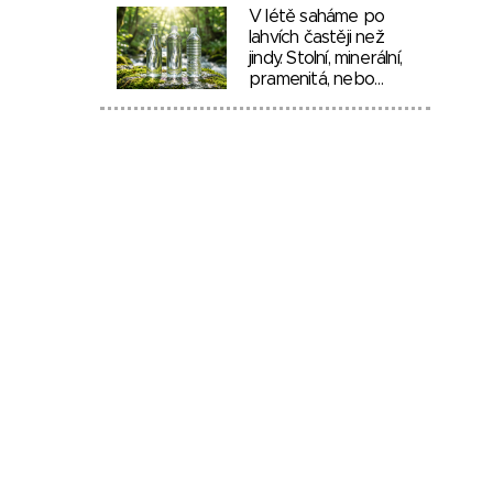
V létě saháme po
lahvích častěji než
jindy. Stolní, minerální,
pramenitá, nebo…