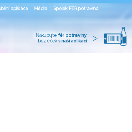
bilní aplikace
Média
Spolek FÉR potravina
Nakupujte
fér potraviny
>
bez éček
s naší aplikací