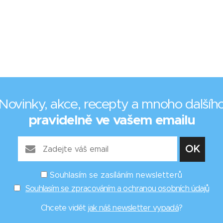
Novinky, akce, recepty a mnoho dalšíh
pravidelně ve vašem emailu
Souhlasím se zasíláním newsletterů
Souhlasím se zpracováním a ochranou osobních údajů
Chcete vidět
jak náš newsletter vypadá
?