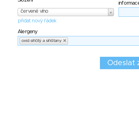
Složení
informac
červené víno
přidat nový řádek
Alergeny
oxid siřičitý a siřičitany