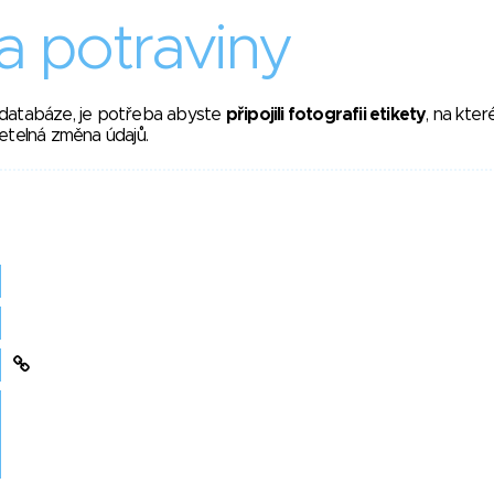
 potraviny
 databáze, je potřeba abyste
připojili fotografii etikety
, na kte
etelná změna údajů.