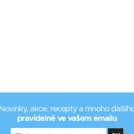
Novinky, akce, recepty a mnoho dalšíh
pravidelně ve vašem emailu