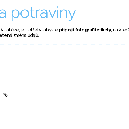
 potraviny
 databáze, je potřeba abyste
připojili fotografii etikety
, na kte
etelná změna údajů.