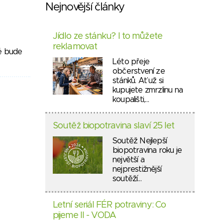
Nejnovější články
Jídlo ze stánku? I to můžete
reklamovat
ré bude
Léto přeje
občerstvení ze
stánků. Ať už si
kupujete zmrzlinu na
koupališti,…
Soutěž biopotravina slaví 25 let
Soutěž Nejlepší
biopotravina roku je
největší a
nejprestižnější
soutěží…
Letní seriál FÉR potraviny: Co
pijeme II - VODA