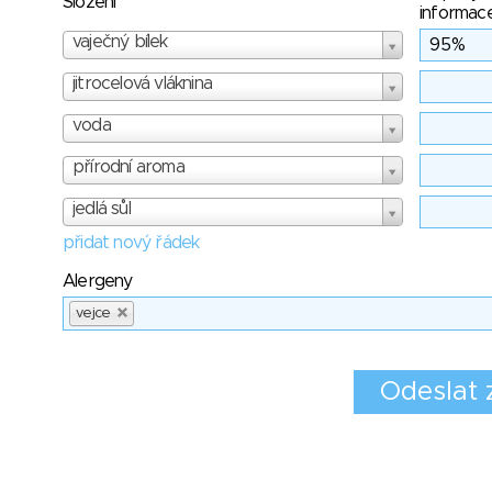
Složení
informac
vaječný bílek
jitrocelová vláknina
voda
přírodní aroma
jedlá sůl
přidat nový řádek
Alergeny
vejce