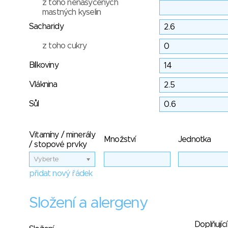
z toho nenasycených
mastných kyselin
Sacharidy
z toho cukry
Bílkoviny
Vláknina
Sůl
Vitamíny / minerály
Množství
Jednotka
/ stopové prvky
Vyberte
přidat nový řádek
Složení a alergeny
Doplňující