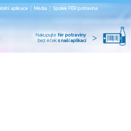
bilní aplikace
Média
Spolek FÉR potravina
Nakupujte
fér potraviny
>
bez éček
s naší aplikací