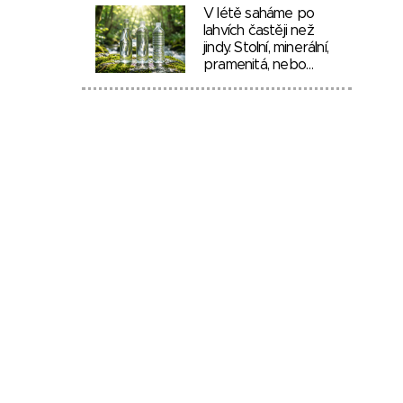
V létě saháme po
lahvích častěji než
jindy. Stolní, minerální,
pramenitá, nebo…