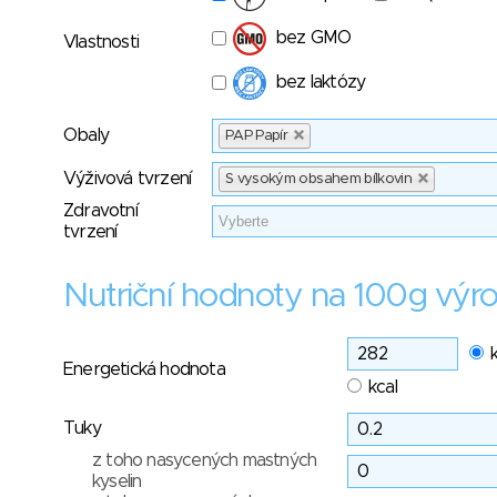
bez GMO
Vlastnosti
bez laktózy
Obaly
PAP Papír
Výživová tvrzení
S vysokým obsahem bílkovin
Zdravotní
tvrzení
Nutriční hodnoty na 100g výr
Energetická hodnota
kcal
Tuky
z toho nasycených mastných
kyselin