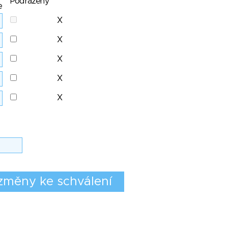
Podřazený
e
X
X
X
X
X