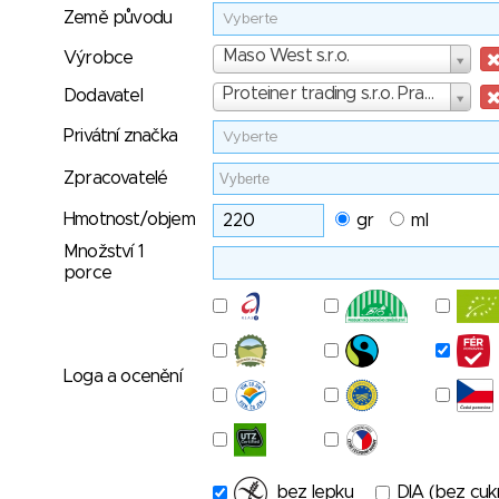
Země původu
Vyberte
Výrobce
Maso West s.r.o.
Výrobce
Dodavatel
Proteiner trading s.r.o. Praha
Dodavatel
Privátní značka
Vyberte
Zpracovatelé
Hmotnost/objem
gr
ml
Množství 1
porce
Loga a ocenění
bez lepku
DIA (bez cuk