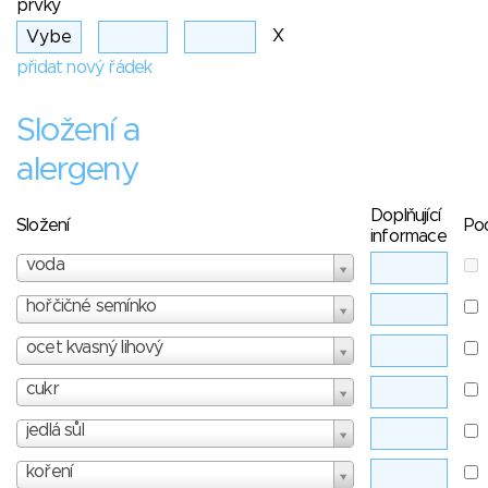
prvky
X
přidat nový řádek
Složení a
alergeny
Doplňující
Složení
Po
informace
voda
hořčičné semínko
ocet kvasný lihový
cukr
jedlá sůl
koření