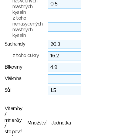
nasycených
mastných
kyselin
z toho
nenasycených
mastných
kyselin
Sacharidy
z toho cukry
Bílkoviny
Vláknina
Sůl
Vitamíny
/
minerály
Množství
Jednotka
/
stopové