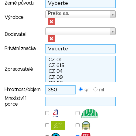
Země původu
Výrobce
Prelika a.s.
Výrobce
Dodavatel
Dodavatel
Privátní značka
Zpracovatelé
Hmotnost/objem
gr
ml
Množství 1
porce