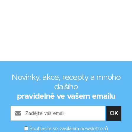
Novinky, akce, recepty a mnoho
dalšího
pravidelně ve vašem emailu
Souhlasím se zasíláním newsletterů