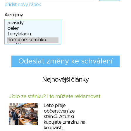
přidat nový řádek
Alergeny
Nejnovější články
Jídlo ze stánku? I to můžete reklamovat
Léto přeje
občerstvení ze
stánků. Ať už si
kupujete zmrzlinu na
koupališti,…