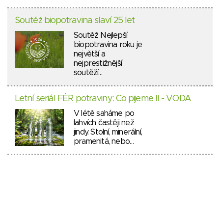
Soutěž biopotravina slaví 25 let
Soutěž Nejlepší
biopotravina roku je
největší a
nejprestižnější
soutěží…
Letní seriál FÉR potraviny: Co pijeme II - VODA
V létě saháme po
lahvích častěji než
jindy. Stolní, minerální,
pramenitá, nebo…