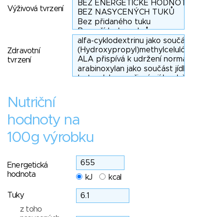
Výživová tvrzení
Zdravotní
tvrzení
Nutriční
hodnoty na
100g výrobku
Energetická
hodnota
kJ
kcal
Tuky
z toho