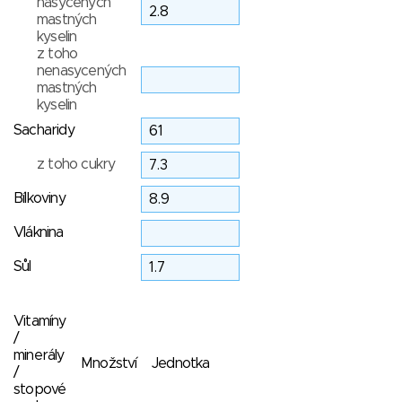
nasycených
mastných
kyselin
z toho
nenasycených
mastných
kyselin
Sacharidy
z toho cukry
Bílkoviny
Vláknina
Sůl
Vitamíny
/
minerály
Množství
Jednotka
/
stopové