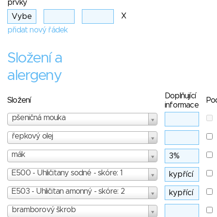
prvky
X
přidat nový řádek
Složení a
alergeny
Doplňující
Složení
Po
informace
pšeničná mouka
řepkový olej
mák
E500 - Uhličitany sodné - skóre: 1
E503 - Uhličitan amonný - skóre: 2
bramborový škrob