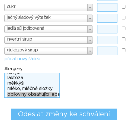
cukr
ječný sladový výtažek
jedlá sůl jodidovaná
invertní sirup
glukózový sirup
přidat nový řádek
Alergeny