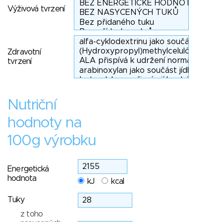
Výživová tvrzení
Zdravotní
tvrzení
Nutriční
hodnoty na
100g výrobku
Energetická
hodnota
kJ
kcal
Tuky
z toho