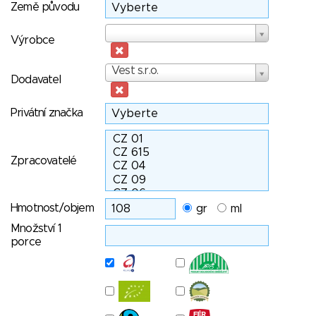
Země původu
Výrobce
Výrobce
Dodavatel
Vest s.r.o.
Dodavatel
Privátní značka
Zpracovatelé
Hmotnost/objem
gr
ml
Množství 1
porce