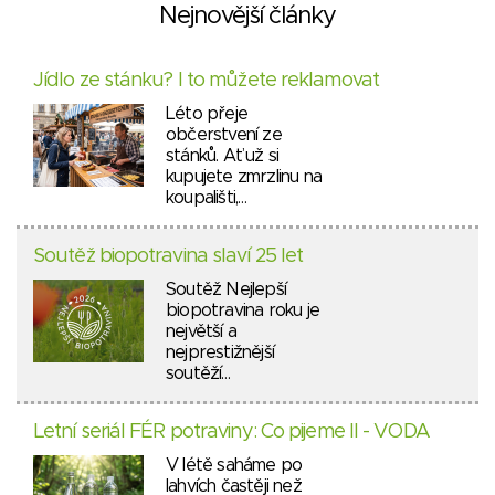
Nejnovější články
Jídlo ze stánku? I to můžete reklamovat
Léto přeje
občerstvení ze
stánků. Ať už si
kupujete zmrzlinu na
koupališti,…
Soutěž biopotravina slaví 25 let
Soutěž Nejlepší
biopotravina roku je
největší a
nejprestižnější
soutěží…
Letní seriál FÉR potraviny: Co pijeme II - VODA
V létě saháme po
lahvích častěji než