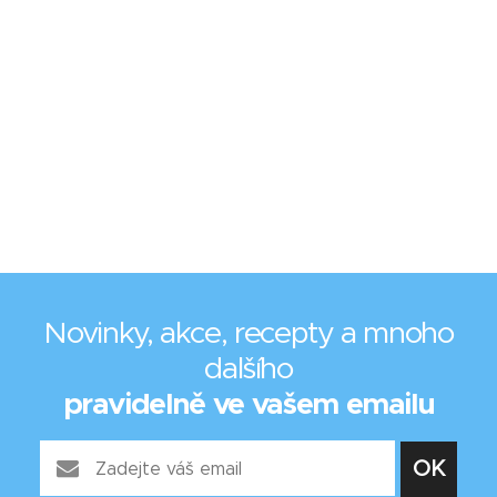
Novinky, akce, recepty a mnoho
dalšího
pravidelně ve vašem emailu