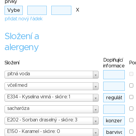
prvky
X
přidat nový řádek
Složení a
alergeny
Doplňující
Složení
Po
informace
pitná voda
včelí med
E334 - Kyselina vinná - skóre: 1
sacharóza
E202 - Sorban draselný - skóre: 3
E150 - Karamel - skóre: 0