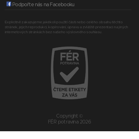
Podpořte nás na Facebooku
Explicitně zakazujeme jakékoli použití části nebo celého obsahu těchto
stránek, jejich reprodukci, kopírování, úpravu a zvláště prezentaci na jiných
internetových stránkách bez našeho výslovného souhlasu.
Copyright ©
FÉR potravina 2026