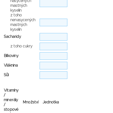
nasycených
mastných
kyselin
z toho
nenasycených
mastných
kyselin
Sacharidy
z toho cukry
Bílkoviny
Vláknina
Sůl
Vitamíny
/
minerály
Množství
Jednotka
/
stopové