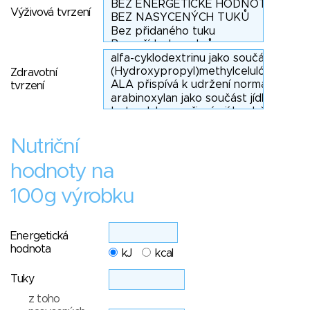
Výživová tvrzení
Zdravotní
tvrzení
Nutriční
hodnoty na
100g výrobku
Energetická
hodnota
kJ
kcal
Tuky
z toho