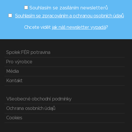
Souhlasím se zasíláním newsletterů
Souhlasím se zpracováním a ochranou osobních údajů
Chcete vidět
jak náš newsletter vypadá
?
Spolek FÉR potravina
Pro výrobce
Média
Kontakt
Všeobecné obchodní podmínky
Ochrana osobních údajů
Cookies