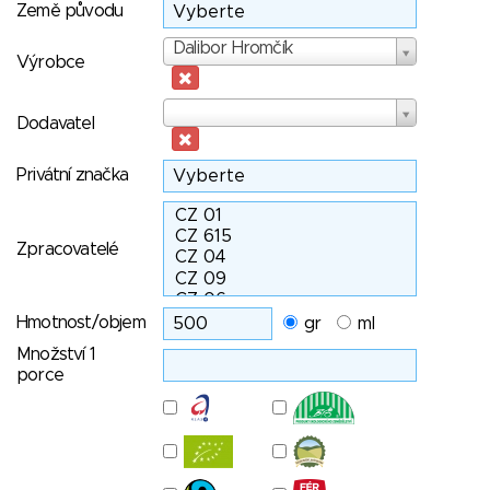
Země původu
Výrobce
Dalibor Hromčík
Výrobce
Dodavatel
Dodavatel
Privátní značka
Zpracovatelé
Hmotnost/objem
gr
ml
Množství 1
porce