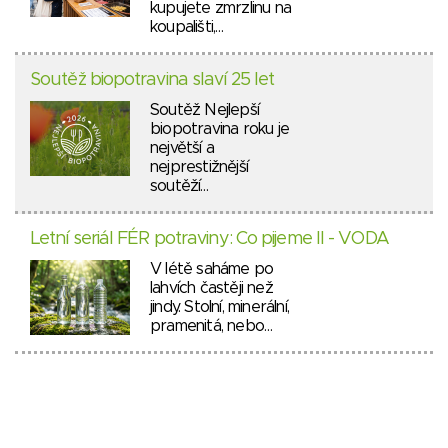
kupujete zmrzlinu na
koupališti,…
Soutěž biopotravina slaví 25 let
Soutěž Nejlepší
biopotravina roku je
největší a
nejprestižnější
soutěží…
Letní seriál FÉR potraviny: Co pijeme II - VODA
V létě saháme po
lahvích častěji než
jindy. Stolní, minerální,
pramenitá, nebo…