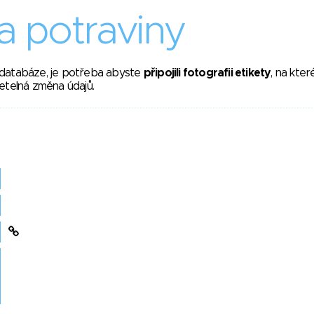
 potraviny
 databáze, je potřeba abyste
připojili fotografii etikety
, na kte
etelná změna údajů.