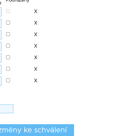
Podřazený
e
X
X
X
X
X
X
X