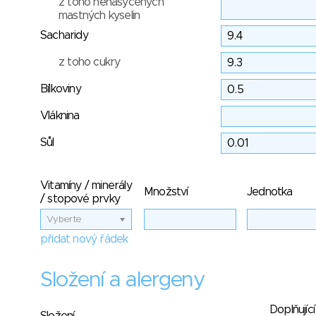
z toho nenasycených
mastných kyselin
Sacharidy
z toho cukry
Bílkoviny
Vláknina
Sůl
Vitamíny / minerály
Množství
Jednotka
/ stopové prvky
Vyberte
přidat nový řádek
Složení a alergeny
Doplňující