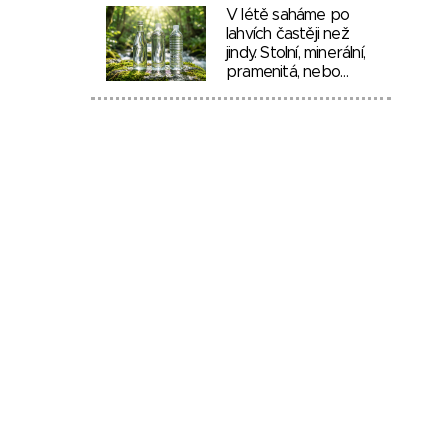
V létě saháme po
lahvích častěji než
jindy. Stolní, minerální,
pramenitá, nebo…