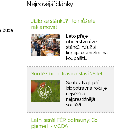
Nejnovější články
Jídlo ze stánku? I to můžete
reklamovat
ré bude
Léto přeje
občerstvení ze
stánků. Ať už si
kupujete zmrzlinu na
koupališti,…
Soutěž biopotravina slaví 25 let
Soutěž Nejlepší
biopotravina roku je
největší a
nejprestižnější
soutěží…
Letní seriál FÉR potraviny: Co
pijeme II - VODA