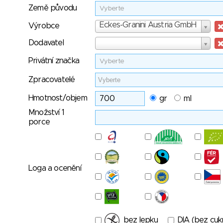
Země původu
Vyberte
Výrobce
Eckes-Granini Austria GmbH
Výrobce
Dodavatel
Dodavatel
Privátní značka
Vyberte
Zpracovatelé
Hmotnost/objem
gr
ml
Množství 1
porce
Loga a ocenění
bez lepku
DIA (bez cuk