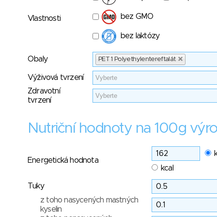
bez GMO
Vlastnosti
bez laktózy
Obaly
PET 1 Polyethylentereftalát
Výživová tvrzení
Zdravotní
tvrzení
Nutriční hodnoty na 100g výr
Energetická hodnota
kcal
Tuky
z toho nasycených mastných
kyselin