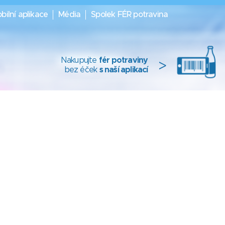
bilní aplikace
Média
Spolek FÉR potravina
Nakupujte
fér potraviny
>
bez éček
s naší aplikací