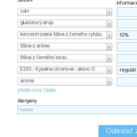
Složení
informac
cukr
glukózový sirup
koncentrovaná šťáva z černého rybízu
šťáva z arónie
šťáva z černého bezu
E330 - Kyselina citronová - skóre: 0
aroma
přidat nový řádek
Alergeny