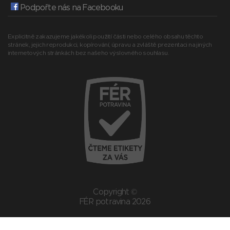
Podpořte nás na Facebooku
Explicitně zakazujeme jakékoli použití části nebo celého obsahu těchto
stránek, jejich reprodukci, kopírování, úpravu a zvláště prezentaci na jiných
internetových stránkách bez našeho výslovného souhlasu.
Copyright ©
FÉR potravina 2026