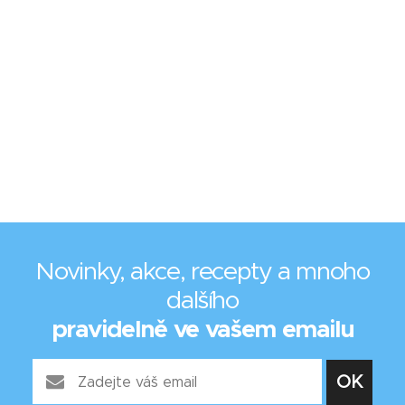
Novinky, akce, recepty a mnoho
dalšího
pravidelně ve vašem emailu