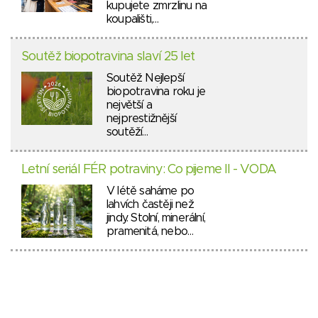
kupujete zmrzlinu na
koupališti,…
Soutěž biopotravina slaví 25 let
Soutěž Nejlepší
biopotravina roku je
největší a
nejprestižnější
soutěží…
Letní seriál FÉR potraviny: Co pijeme II - VODA
V létě saháme po
lahvích častěji než
jindy. Stolní, minerální,
pramenitá, nebo…