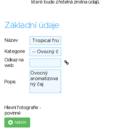
které bude zřetelná změna údajů.
Základní údaje
Název
Kategorie
Odkaz na
web
Popis
Hlavní fotografie -
povinné
Nahrát