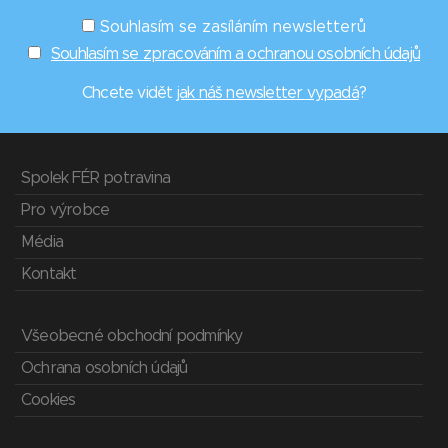
Souhlasím se zasíláním newsletterů
Souhlasím se zpracováním a ochranou osobních údajů
Chcete vidět
jak náš newsletter vypadá
?
Spolek FÉR potravina
Pro výrobce
Média
Kontakt
Všeobecné obchodní podmínky
Ochrana osobních údajů
Cookies