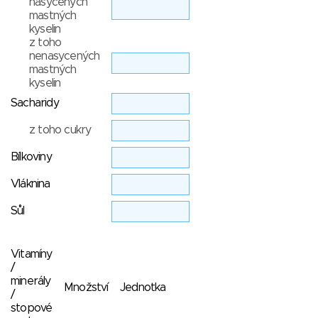
nasycených
mastných
kyselin
z toho
nenasycených
mastných
kyselin
Sacharidy
z toho cukry
Bílkoviny
Vláknina
Sůl
Vitamíny
/
minerály
Množství
Jednotka
/
stopové