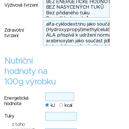
Výživová tvrzení
Zdravotní
tvrzení
Nutriční
hodnoty na
100g výrobku
Energetická
hodnota
kJ
kcal
Tuky
z toho