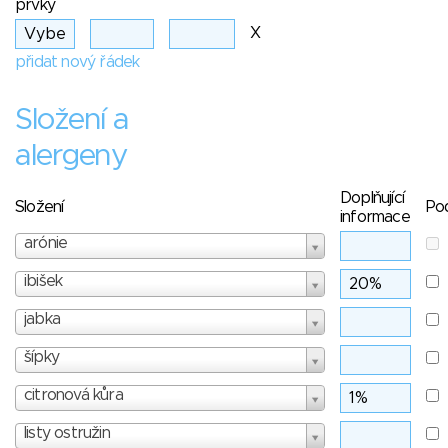
prvky
X
přidat nový řádek
Složení a
alergeny
Doplňující
Složení
Po
informace
arónie
ibišek
jabka
šípky
citronová kůra
listy ostružin