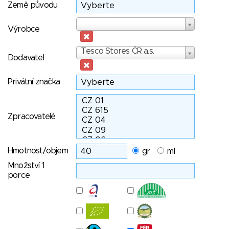
Země původu
Výrobce
Výrobce
Dodavatel
Tesco Stores ČR a.s.
Dodavatel
Privátní značka
Zpracovatelé
Hmotnost/objem
gr
ml
Množství 1
porce