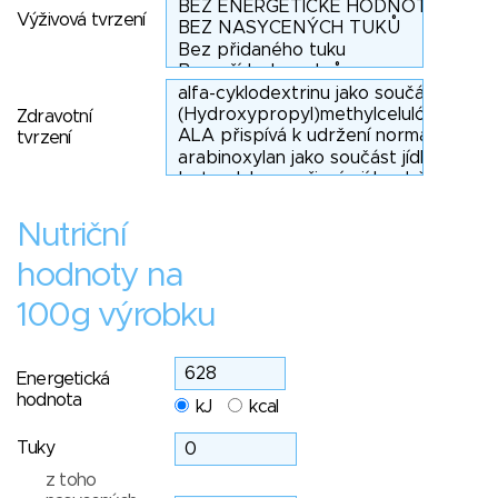
Výživová tvrzení
Zdravotní
tvrzení
Nutriční
hodnoty na
100g výrobku
Energetická
hodnota
kJ
kcal
Tuky
z toho