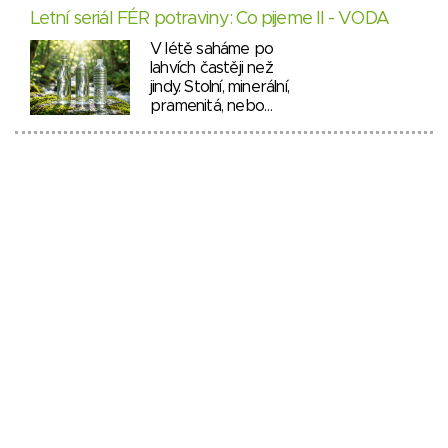
Letní seriál FÉR potraviny: Co pijeme II - VODA
V létě saháme po
lahvích častěji než
jindy. Stolní, minerální,
pramenitá, nebo…