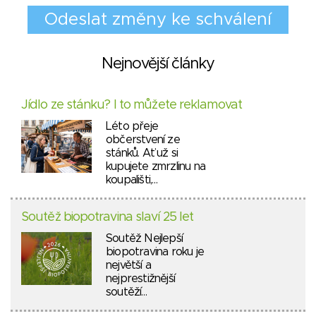
Nejnovější články
Jídlo ze stánku? I to můžete reklamovat
Léto přeje
občerstvení ze
stánků. Ať už si
kupujete zmrzlinu na
koupališti,…
Soutěž biopotravina slaví 25 let
Soutěž Nejlepší
biopotravina roku je
největší a
nejprestižnější
soutěží…