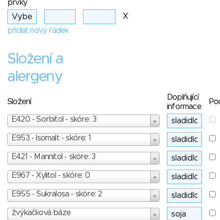
prvky
X
přidat nový řádek
Složení a
alergeny
Doplňující
Složení
Po
informace
E420 - Sorbitol - skóre: 3
E953 - Isomalt - skóre: 1
E421 - Mannitol - skóre: 3
E967 - Xylitol - skóre: 0
E955 - Sukralosa - skóre: 2
žvýkačková báze