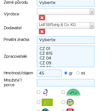
Země původu
Výrobce
Výrobce
Dodavatel
Lidl Stiftung & Co. KG
Dodavatel
Privátní značka
Zpracovatelé
Hmotnost/objem
gr
ml
Množství 1
porce