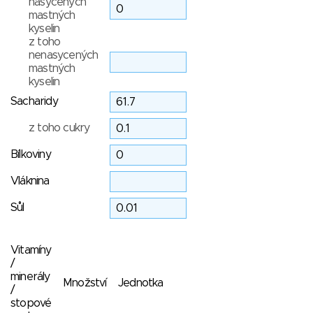
nasycených
mastných
kyselin
z toho
nenasycených
mastných
kyselin
Sacharidy
z toho cukry
Bílkoviny
Vláknina
Sůl
Vitamíny
/
minerály
Množství
Jednotka
/
stopové