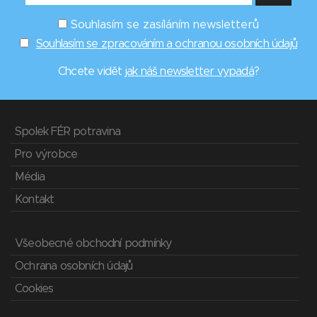
Souhlasím se zasíláním newsletterů
Souhlasím se zpracováním a ochranou osobních údajů
Chcete vidět
jak náš newsletter vypadá
?
Spolek FÉR potravina
Pro výrobce
Média
Kontakt
Všeobecné obchodní podmínky
Ochrana osobních údajů
Cookies