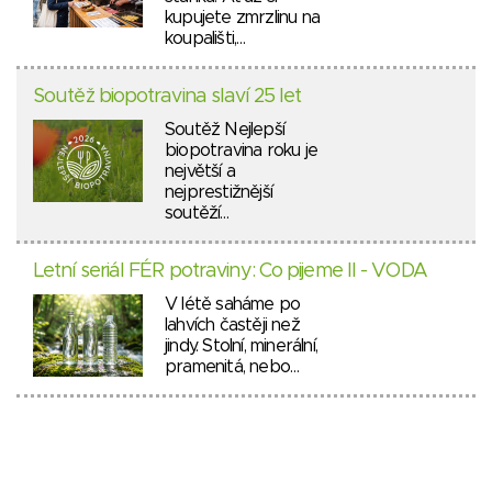
kupujete zmrzlinu na
koupališti,…
Soutěž biopotravina slaví 25 let
Soutěž Nejlepší
biopotravina roku je
největší a
nejprestižnější
soutěží…
Letní seriál FÉR potraviny: Co pijeme II - VODA
V létě saháme po
lahvích častěji než
jindy. Stolní, minerální,
pramenitá, nebo…