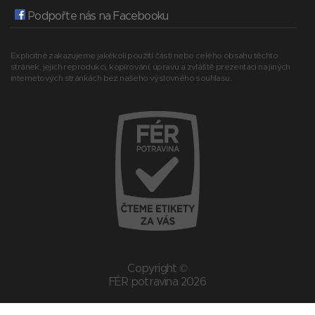
Podpořte nás na Facebooku
Explicitně zakazujeme jakékoli použití části nebo celého obsahu těchto
stránek, jejich reprodukci, kopírování, úpravu a zvláště prezentaci na jiných
internetových stránkách bez našeho výslovného souhlasu.
Copyright ©
FÉR potravina 2026