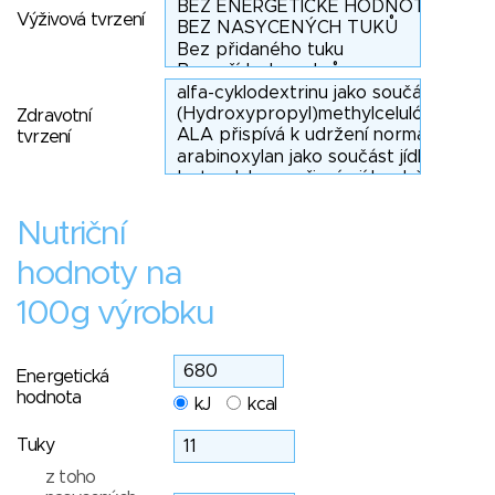
Výživová tvrzení
Zdravotní
tvrzení
Nutriční
hodnoty na
100g výrobku
Energetická
hodnota
kJ
kcal
Tuky
z toho