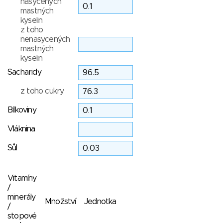
nasycených
mastných
kyselin
z toho
nenasycených
mastných
kyselin
Sacharidy
z toho cukry
Bílkoviny
Vláknina
Sůl
Vitamíny
/
minerály
Množství
Jednotka
/
stopové