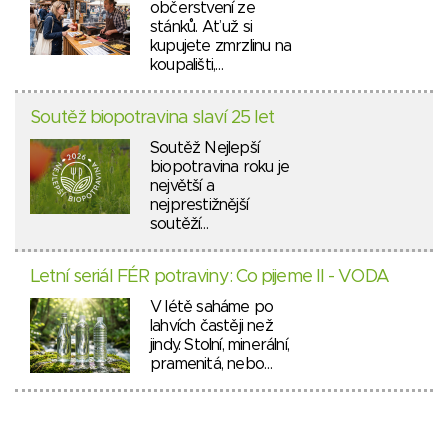
občerstvení ze
stánků. Ať už si
kupujete zmrzlinu na
koupališti,…
Soutěž biopotravina slaví 25 let
Soutěž Nejlepší
biopotravina roku je
největší a
nejprestižnější
soutěží…
Letní seriál FÉR potraviny: Co pijeme II - VODA
V létě saháme po
lahvích častěji než
jindy. Stolní, minerální,
pramenitá, nebo…