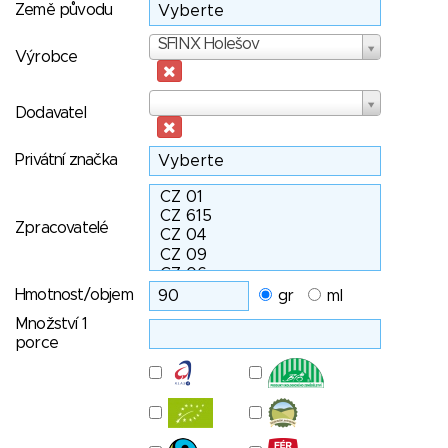
Země původu
Výrobce
SFINX Holešov
Výrobce
Dodavatel
Dodavatel
Privátní značka
Zpracovatelé
Hmotnost/objem
gr
ml
Množství 1
porce