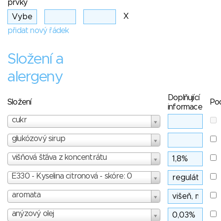
prvky
X
přidat nový řádek
Složení a
alergeny
Doplňující
Složení
Po
informace
cukr
glukózový sirup
višňová šťáva z koncentrátu
E330 - Kyselina citronová - skóre: 0
aromata
anýzový olej