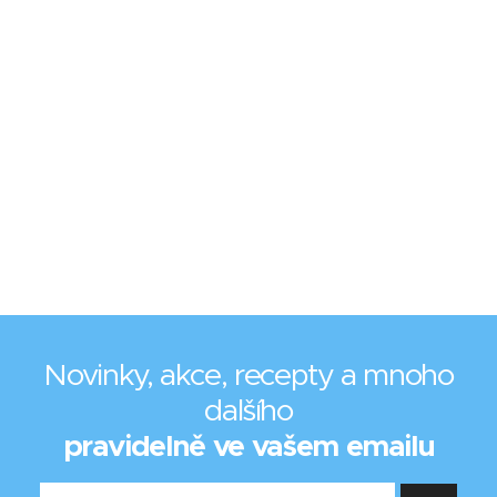
Novinky, akce, recepty a mnoho
dalšího
pravidelně ve vašem emailu