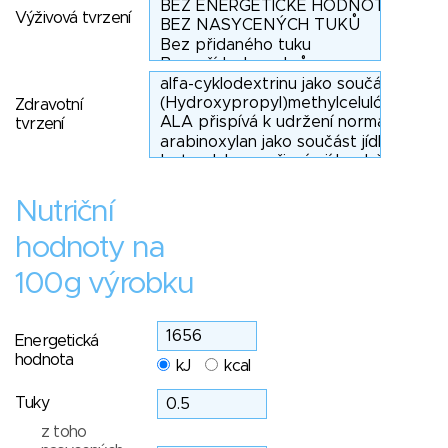
Výživová tvrzení
Zdravotní
tvrzení
Nutriční
hodnoty na
100g výrobku
Energetická
hodnota
kJ
kcal
Tuky
z toho