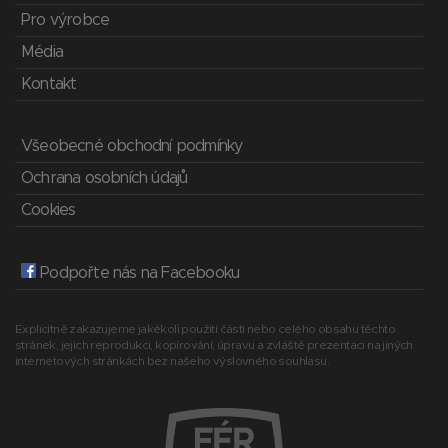
Pro výrobce
Média
Kontakt
Všeobecné obchodní podmínky
Ochrana osobních údajů
Cookies
Podpořte nás na Facebooku
Explicitně zakazujeme jakékoli použití části nebo celého obsahu těchto
stránek, jejich reprodukci, kopírování, úpravu a zvláště prezentaci na jiných
internetových stránkách bez našeho výslovného souhlasu.