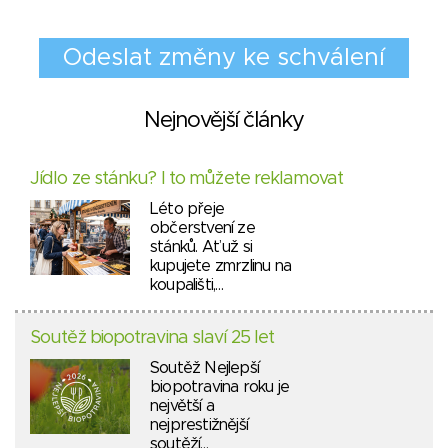
Nejnovější články
Jídlo ze stánku? I to můžete reklamovat
Léto přeje
občerstvení ze
stánků. Ať už si
kupujete zmrzlinu na
koupališti,…
Soutěž biopotravina slaví 25 let
Soutěž Nejlepší
biopotravina roku je
největší a
nejprestižnější
soutěží…