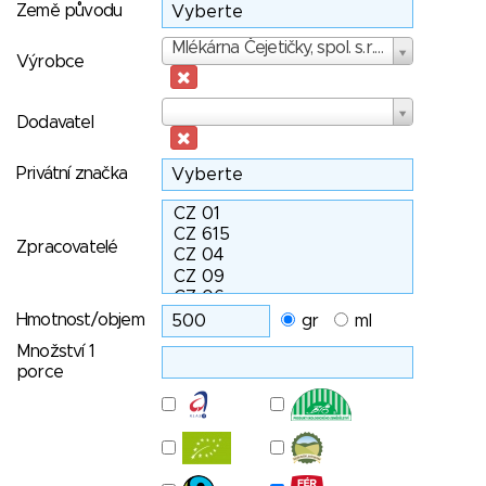
Země původu
Výrobce
Mlékárna Čejetičky, spol. s.r.o.
Výrobce
Dodavatel
Dodavatel
Privátní značka
Zpracovatelé
Hmotnost/objem
gr
ml
Množství 1
porce