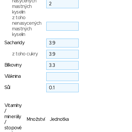
nasycených
mastných
kyselin
z toho
nenasycených
mastných
kyselin
Sacharidy
z toho cukry
Bílkoviny
Vláknina
Sůl
Vitamíny
/
minerály
Množství
Jednotka
/
stopové