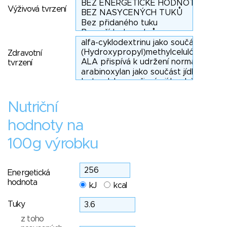
Výživová tvrzení
Zdravotní
tvrzení
Nutriční
hodnoty na
100g výrobku
Energetická
hodnota
kJ
kcal
Tuky
z toho