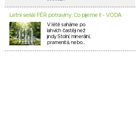
Letní seriál FÉR potraviny: Co pijeme II - VODA
V létě saháme po
lahvích častěji než
jindy. Stolní, minerální,
pramenitá, nebo…