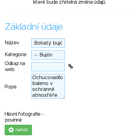
které bude zřetelná změna údajů.
Základní údaje
Název
Kategorie
Odkaz na
web
Popis
Hlavní fotografie -
povinné
Nahrát