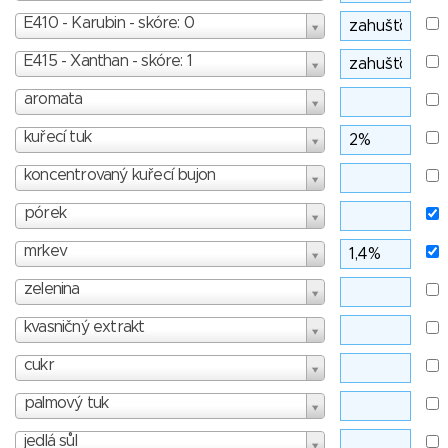
E410 - Karubin - skóre: 0
E415 - Xanthan - skóre: 1
aromata
kuřecí tuk
koncentrovaný kuřecí bujon
pórek
mrkev
zelenina
kvasničný extrakt
cukr
palmový tuk
jedlá sůl