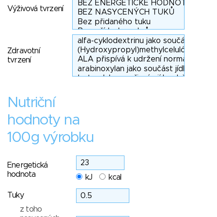
Výživová tvrzení
Zdravotní
tvrzení
Nutriční
hodnoty na
100g výrobku
Energetická
hodnota
kJ
kcal
Tuky
z toho