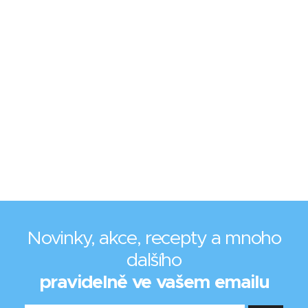
Novinky, akce, recepty a mnoho
dalšího
pravidelně ve vašem emailu