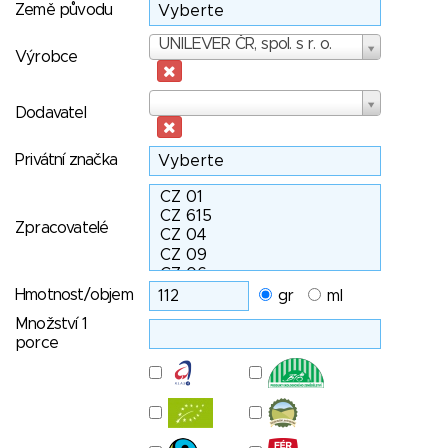
Země původu
Výrobce
UNILEVER ČR, spol. s r. o.
Výrobce
Dodavatel
Dodavatel
Privátní značka
Zpracovatelé
Hmotnost/objem
gr
ml
Množství 1
porce