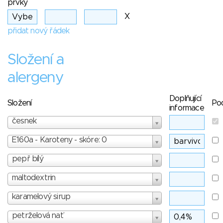
prvky
X
přidat nový řádek
Složení a
alergeny
Doplňující
Složení
Po
informace
česnek
E160a - Karoteny - skóre: 0
pepř bílý
maltodextrin
karamelový sirup
petrželová nať