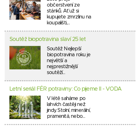
občerstvení ze
stánků. Ať už si
kupujete zmrzlinu na
koupališti,…
Soutěž biopotravina slaví 25 let
Soutěž Nejlepší
biopotravina roku je
největší a
nejprestižnější
soutěží…
Letní seriál FÉR potraviny: Co pijeme II - VODA
V létě saháme po
lahvích častěji než
jindy. Stolní, minerální,
pramenitá, nebo…