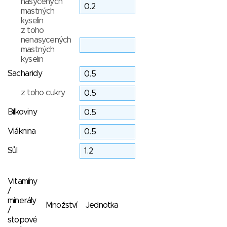
nasycených
mastných
kyselin
z toho
nenasycených
mastných
kyselin
Sacharidy
z toho cukry
Bílkoviny
Vláknina
Sůl
Vitamíny
/
minerály
Množství
Jednotka
/
stopové