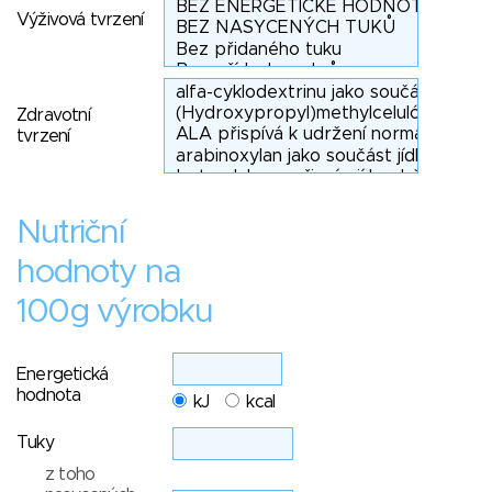
Výživová tvrzení
Zdravotní
tvrzení
Nutriční
hodnoty na
100g výrobku
Energetická
hodnota
kJ
kcal
Tuky
z toho