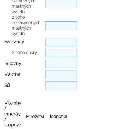
nasycených
mastných
kyselin
z toho
nenasycených
mastných
kyselin
Sacharidy
z toho cukry
Bílkoviny
Vláknina
Sůl
Vitamíny
/
minerály
Množství
Jednotka
/
stopové