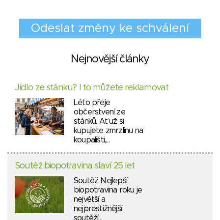
Nejnovější články
Jídlo ze stánku? I to můžete reklamovat
Léto přeje
občerstvení ze
stánků. Ať už si
kupujete zmrzlinu na
koupališti,…
Soutěž biopotravina slaví 25 let
Soutěž Nejlepší
biopotravina roku je
největší a
nejprestižnější
soutěží…