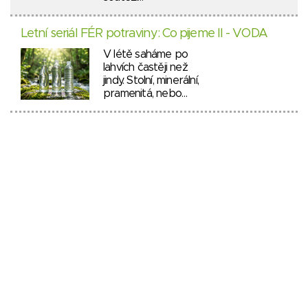
Letní seriál FÉR potraviny: Co pijeme II - VODA
V létě saháme po
lahvích častěji než
jindy. Stolní, minerální,
pramenitá, nebo…