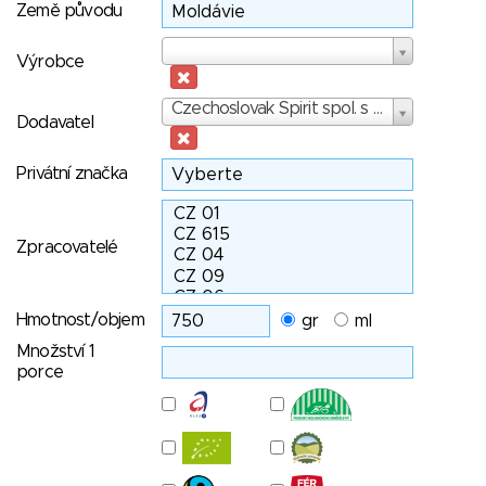
Země původu
Výrobce
Výrobce
Dodavatel
Czechoslovak Spirit spol. s r.o., Praha 1
Dodavatel
Privátní značka
Zpracovatelé
Hmotnost/objem
gr
ml
Množství 1
porce