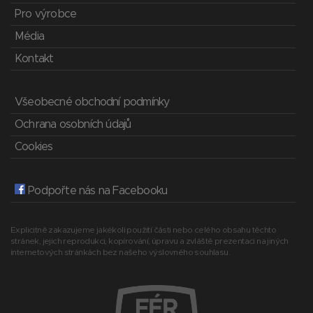
Pro výrobce
Média
Kontakt
Všeobecné obchodní podmínky
Ochrana osobních údajů
Cookies
Podpořte nás na Facebooku
Explicitně zakazujeme jakékoli použití části nebo celého obsahu těchto
stránek, jejich reprodukci, kopírování, úpravu a zvláště prezentaci na jiných
internetových stránkách bez našeho výslovného souhlasu.