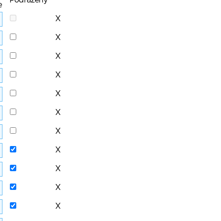
Podřazený
e
X
X
X
X
X
X
X
X
X
X
X