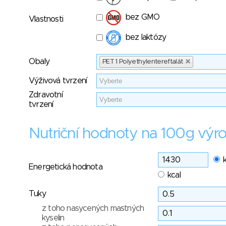
bez GMO
Vlastnosti
bez laktózy
Obaly
PET 1 Polyethylentereftalát
Výživová tvrzení
Zdravotní
tvrzení
Nutriční hodnoty na 100g výr
Energetická hodnota
kcal
Tuky
z toho nasycených mastných
kyselin