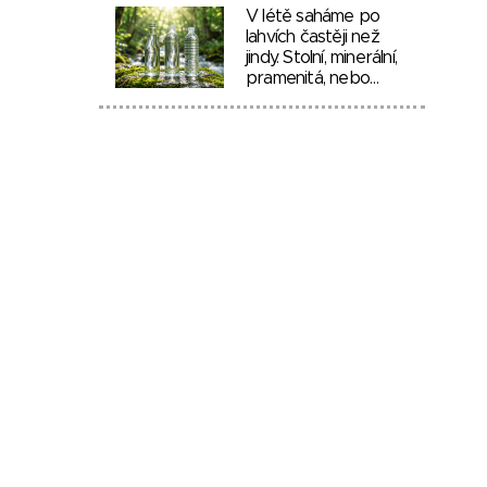
V létě saháme po
lahvích častěji než
jindy. Stolní, minerální,
pramenitá, nebo…