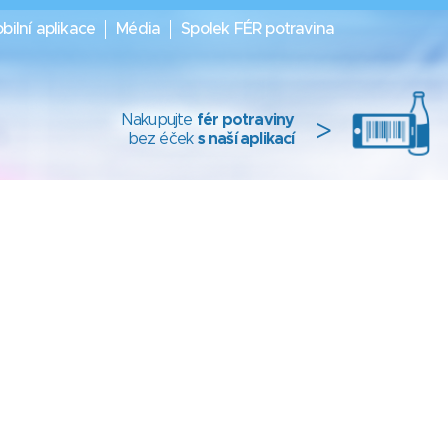
bilní aplikace
Média
Spolek FÉR potravina
Nakupujte
fér potraviny
>
bez éček
s naší aplikací