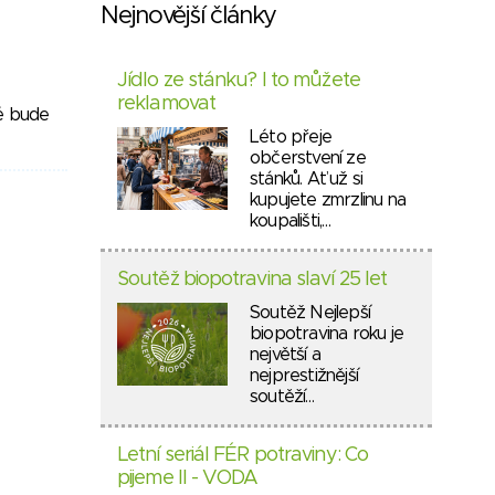
Nejnovější články
Jídlo ze stánku? I to můžete
reklamovat
ré bude
Léto přeje
občerstvení ze
stánků. Ať už si
kupujete zmrzlinu na
koupališti,…
Soutěž biopotravina slaví 25 let
Soutěž Nejlepší
biopotravina roku je
největší a
nejprestižnější
soutěží…
Letní seriál FÉR potraviny: Co
pijeme II - VODA