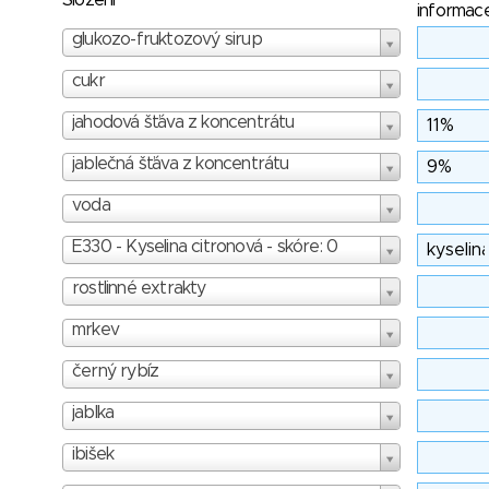
Složení
informac
glukozo-fruktozový sirup
cukr
jahodová šťáva z koncentrátu
jablečná šťáva z koncentrátu
voda
E330 - Kyselina citronová - skóre: 0
rostlinné extrakty
mrkev
černý rybíz
jablka
ibišek