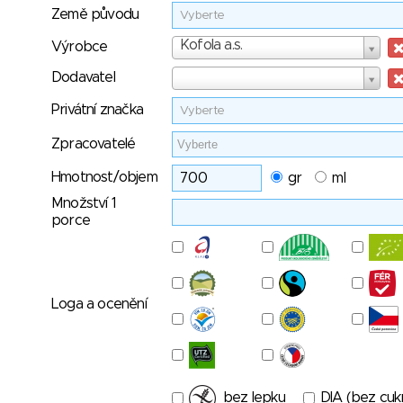
Země původu
Vyberte
Výrobce
Kofola a.s.
Výrobce
Dodavatel
Dodavatel
Privátní značka
Vyberte
Zpracovatelé
Hmotnost/objem
gr
ml
Množství 1
porce
Loga a ocenění
bez lepku
DIA (bez cuk