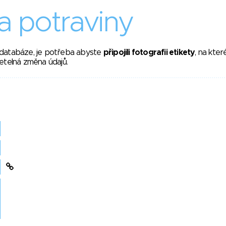
 potraviny
 databáze, je potřeba abyste
připojili fotografii etikety
, na kte
etelná změna údajů.