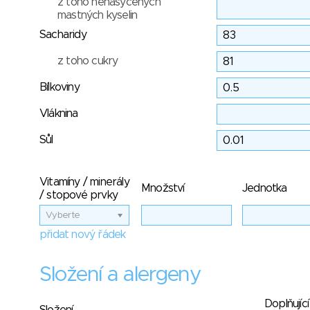
z toho nenasycených
mastných kyselin
Sacharidy
z toho cukry
Bílkoviny
Vláknina
Sůl
Vitamíny / minerály
Množství
Jednotka
/ stopové prvky
Vyberte
přidat nový řádek
Složení a alergeny
Doplňující