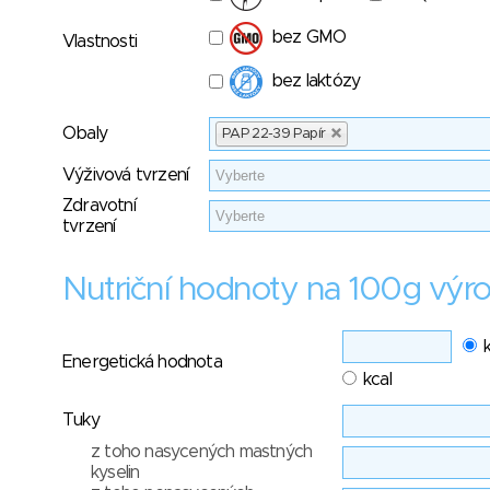
bez GMO
Vlastnosti
bez laktózy
Obaly
PAP 22-39 Papír
Výživová tvrzení
Zdravotní
tvrzení
Nutriční hodnoty na 100g výr
Energetická hodnota
kcal
Tuky
z toho nasycených mastných
kyselin