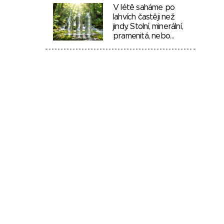
V létě saháme po
lahvích častěji než
jindy. Stolní, minerální,
pramenitá, nebo…