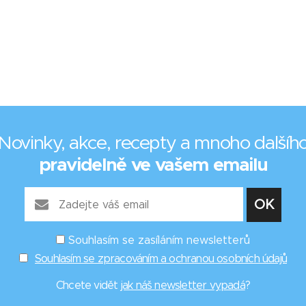
Novinky, akce, recepty a mnoho dalšíh
pravidelně ve vašem emailu
Souhlasím se zasíláním newsletterů
Souhlasím se zpracováním a ochranou osobních údajů
Chcete vidět
jak náš newsletter vypadá
?