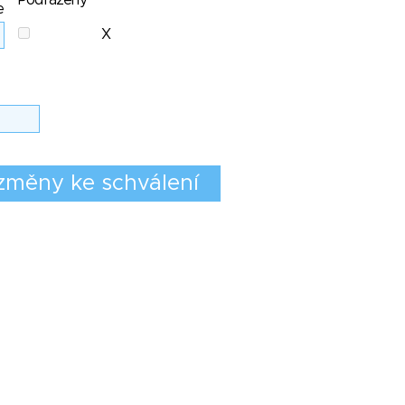
Podřazený
e
X