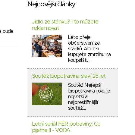
Nejnovější články
Jídlo ze stánku? I to můžete
reklamovat
ré bude
Léto přeje
občerstvení ze
stánků. Ať už si
kupujete zmrzlinu na
koupališti,…
Soutěž biopotravina slaví 25 let
Soutěž Nejlepší
biopotravina roku je
největší a
nejprestižnější
soutěží…
Letní seriál FÉR potraviny: Co
pijeme II - VODA