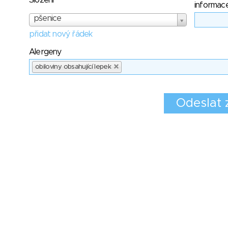
Složení
informac
pšenice
přidat nový řádek
Alergeny
obiloviny obsahující lepek