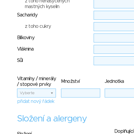
z toho nenasycených
mastných kyselin
Sacharidy
z toho cukry
Bílkoviny
Vláknina
Sůl
Vitamíny / minerály
Množství
Jednotka
/ stopové prvky
Vyberte
přidat nový řádek
Složení a alergeny
Doplňující