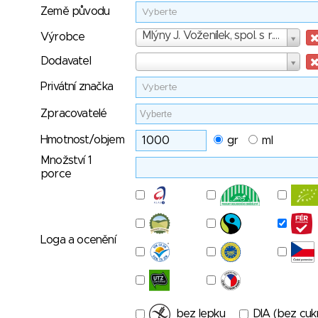
Země původu
Vyberte
Výrobce
Mlýny J. Voženílek, spol. s r.o.
Výrobce
Dodavatel
Dodavatel
Privátní značka
Vyberte
Zpracovatelé
Hmotnost/objem
gr
ml
Množství 1
porce
Loga a ocenění
bez lepku
DIA (bez cuk