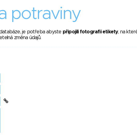
 potraviny
 databáze, je potřeba abyste
připojili fotografii etikety
, na kte
etelná změna údajů.