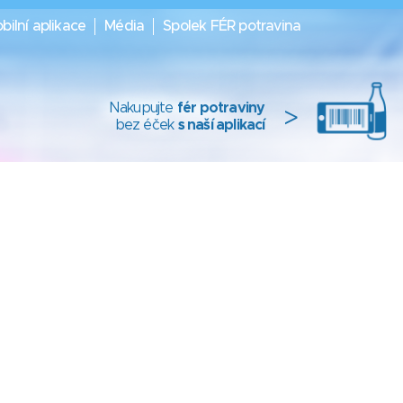
bilní aplikace
Média
Spolek FÉR potravina
Nakupujte
fér potraviny
>
bez éček
s naší aplikací