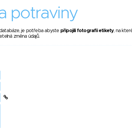
 potraviny
 databáze, je potřeba abyste
připojili fotografii etikety
, na kte
etelná změna údajů.