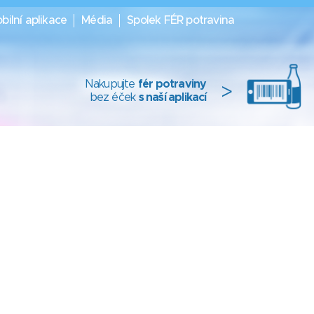
bilní aplikace
Média
Spolek FÉR potravina
Nakupujte
fér potraviny
>
bez éček
s naší aplikací