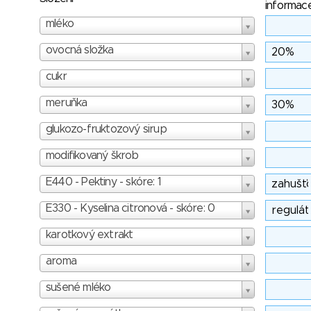
informac
mléko
ovocná složka
cukr
meruňka
glukozo-fruktozový sirup
modifikovaný škrob
E440 - Pektiny - skóre: 1
E330 - Kyselina citronová - skóre: 0
karotkový extrakt
aroma
sušené mléko