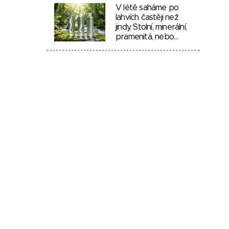
V létě saháme po
lahvích častěji než
jindy. Stolní, minerální,
pramenitá, nebo…