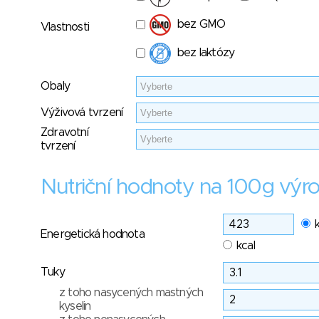
bez GMO
Vlastnosti
bez laktózy
Obaly
Výživová tvrzení
Zdravotní
tvrzení
Nutriční hodnoty na 100g výr
Energetická hodnota
kcal
Tuky
z toho nasycených mastných
kyselin