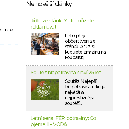
Nejnovější články
Jídlo ze stánku? I to můžete
reklamovat
ré bude
Léto přeje
občerstvení ze
stánků. Ať už si
kupujete zmrzlinu na
koupališti,…
Soutěž biopotravina slaví 25 let
Soutěž Nejlepší
biopotravina roku je
největší a
nejprestižnější
soutěží…
Letní seriál FÉR potraviny: Co
pijeme II - VODA