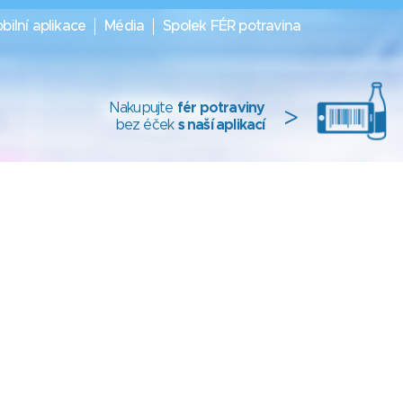
bilní aplikace
Média
Spolek FÉR potravina
Nakupujte
fér potraviny
>
bez éček
s naší aplikací