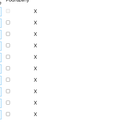
Podřazený
e
X
X
X
X
X
X
X
X
X
X