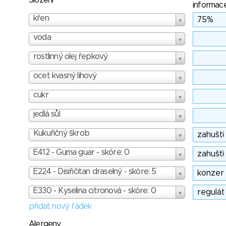
Složení
informac
křen
voda
rostlinný olej řepkový
ocet kvasný lihový
cukr
jedlá sůl
Kukuřičný škrob
E412 - Guma guar - skóre: 0
E224 - Disiřičitan draselný - skóre: 5
E330 - Kyselina citronová - skóre: 0
přidat nový řádek
Alergeny