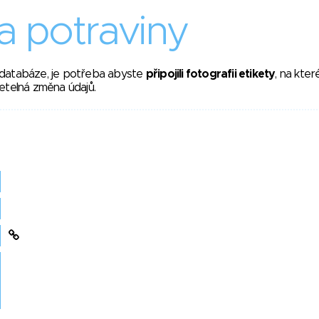
 potraviny
 databáze, je potřeba abyste
připojili fotografii etikety
, na kte
etelná změna údajů.