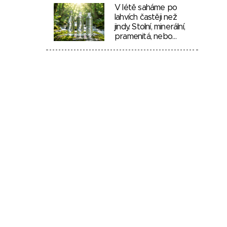
V létě saháme po
lahvích častěji než
jindy. Stolní, minerální,
pramenitá, nebo…