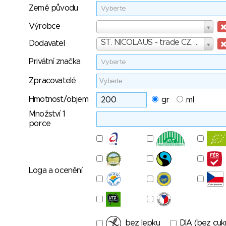
Země původu
Vyberte
Výrobce
Výrobce
Dodavatel
ST. NICOLAUS - trade CZ, a. s.
Dodavatel
Privátní značka
Vyberte
Zpracovatelé
Hmotnost/objem
gr
ml
Množství 1
porce
Loga a ocenění
bez lepku
DIA (bez cuk