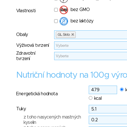
bez GMO
Vlastnosti
bez laktózy
Obaly
GL Sklo
Výživová tvrzení
Zdravotní
tvrzení
Nutriční hodnoty na 100g výr
Energetická hodnota
kcal
Tuky
z toho nasycených mastných
kyselin