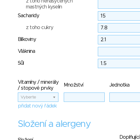
z toho nenasycených
mastných kyselin
Sacharidy
z toho cukry
Bílkoviny
Vláknina
Sůl
Vitamíny / minerály
Množství
Jednotka
/ stopové prvky
Vyberte
přidat nový řádek
Složení a alergeny
Doplňující