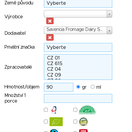
Země původu
Výrobce
Výrobce
Dodavatel
Savencia Fromage Dairy SK, a.s.
Dodavatel
Privátní značka
Zpracovatelé
Hmotnost/objem
gr
ml
Množství 1
porce