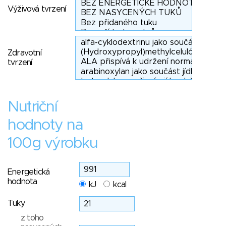
Výživová tvrzení
Zdravotní
tvrzení
Nutriční
hodnoty na
100g výrobku
Energetická
hodnota
kJ
kcal
Tuky
z toho