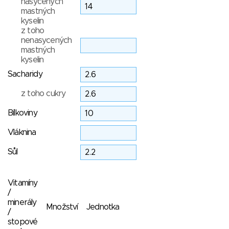
nasycených
mastných
kyselin
z toho
nenasycených
mastných
kyselin
Sacharidy
z toho cukry
Bílkoviny
Vláknina
Sůl
Vitamíny
/
minerály
Množství
Jednotka
/
stopové