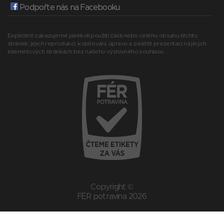
Podpořte nás na Facebooku
Explicitně zakazujeme jakékoli použití části nebo celého obsahu těchto
stránek, jejich reprodukci, kopírování, úpravu a zvláště prezentaci na jiných
internetových stránkách bez našeho výslovného souhlasu.
Copyright ©
FÉR potravina 2026