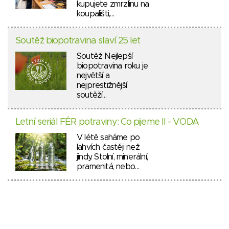
kupujete zmrzlinu na
koupališti,…
Soutěž biopotravina slaví 25 let
Soutěž Nejlepší
biopotravina roku je
největší a
nejprestižnější
soutěží…
Letní seriál FÉR potraviny: Co pijeme II - VODA
V létě saháme po
lahvích častěji než
jindy. Stolní, minerální,
pramenitá, nebo…