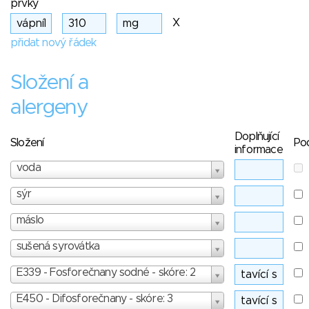
prvky
X
přidat nový řádek
Složení a
alergeny
Doplňující
Složení
Po
informace
voda
sýr
máslo
sušená syrovátka
E339 - Fosforečnany sodné - skóre: 2
E450 - Difosforečnany - skóre: 3