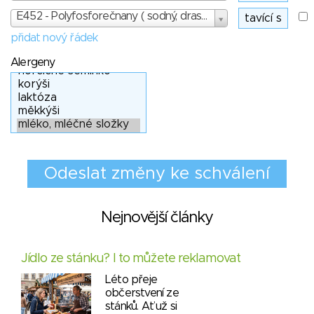
E452 - Polyfosforečnany ( sodný, draselný a vápenatý ) - skóre: 3
přidat nový řádek
Alergeny
Nejnovější články
Jídlo ze stánku? I to můžete reklamovat
Léto přeje
občerstvení ze
stánků. Ať už si