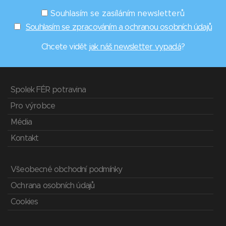
Souhlasím se zasíláním newsletterů
Souhlasím se zpracováním a ochranou osobních údajů
Chcete vidět
jak náš newsletter vypadá
?
Spolek FÉR potravina
Pro výrobce
Média
Kontakt
Všeobecné obchodní podmínky
Ochrana osobních údajů
Cookies