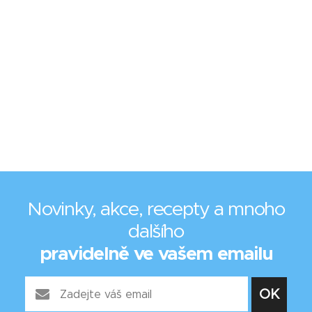
Novinky, akce, recepty a mnoho
dalšího
pravidelně ve vašem emailu