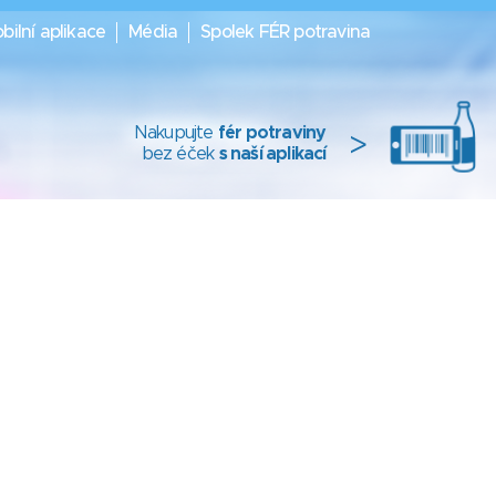
bilní aplikace
Média
Spolek FÉR potravina
Nakupujte
fér potraviny
>
bez éček
s naší aplikací