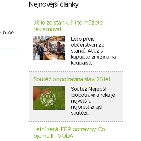
Nejnovější články
Jídlo ze stánku? I to můžete
reklamovat
ré bude
Léto přeje
občerstvení ze
stánků. Ať už si
kupujete zmrzlinu na
koupališti,…
Soutěž biopotravina slaví 25 let
Soutěž Nejlepší
biopotravina roku je
největší a
nejprestižnější
soutěží…
Letní seriál FÉR potraviny: Co
pijeme II - VODA