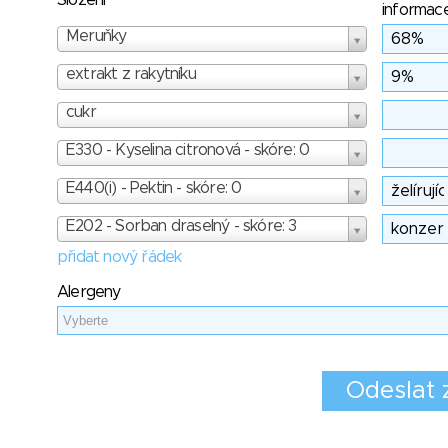
Složení
informac
Meruňky
extrakt z rakytníku
cukr
E330 - Kyselina citronová - skóre: 0
E440(i) - Pektin - skóre: 0
E202 - Sorban draselný - skóre: 3
přidat nový řádek
Alergeny