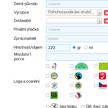
Země původu
Vyberte
Výrobce
Poľnohospodárske družstvo Tvrdošovice
Výrobce
Dodavatel
Dodavatel
Privátní značka
Vyberte
Zpracovatelé
Hmotnost/objem
gr
ml
Množství 1
porce
Loga a ocenění
bez lepku
DIA (bez cuk