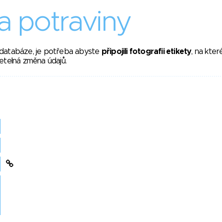
 potraviny
 databáze, je potřeba abyste
připojili fotografii etikety
, na kte
etelná změna údajů.