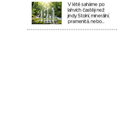
V létě saháme po
lahvích častěji než
jindy. Stolní, minerální,
pramenitá, nebo…