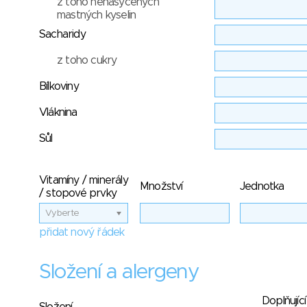
z toho nenasycených
mastných kyselin
Sacharidy
z toho cukry
Bílkoviny
Vláknina
Sůl
Vitamíny / minerály
Množství
Jednotka
/ stopové prvky
Vyberte
přidat nový řádek
Složení a alergeny
Doplňující