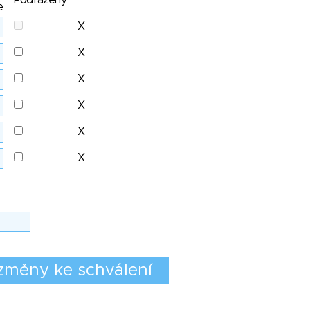
Podřazený
e
X
X
X
X
X
X