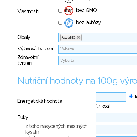
bez GMO
Vlastnosti
bez laktózy
Obaly
GL Sklo
Výživová tvrzení
Zdravotní
tvrzení
Nutriční hodnoty na 100g výr
Energetická hodnota
kcal
Tuky
z toho nasycených mastných
kyselin