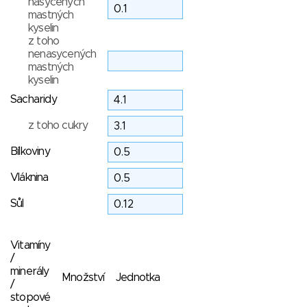
nasycených
mastných
kyselin
z toho
nenasycených
mastných
kyselin
Sacharidy
z toho cukry
Bílkoviny
Vláknina
Sůl
Vitamíny
/
minerály
Množství
Jednotka
/
stopové