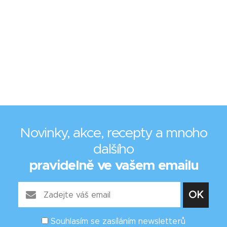
Novinky, akce, recepty a mnoho
dalšího
pravidelně ve vašem emailu
Souhlasím se zasíláním newsletterů