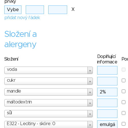
prvky
X
přidat nový řádek
Složení a
alergeny
Doplňující
Složení
Po
informace
voda
cukr
mandle
maltodextrin
sůl
E322 - Lecitiny - skóre: 0