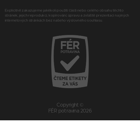
Explicitně zakazujeme jakékoli použití části nebo celého obsahu těchto
stránek, jejich reprodukci, kopírování, úpravu a zvláště prezentaci na jiných
internetových stránkách bez našeho výslovného souhlasu.
Copyright ©
FÉR potravina 2026