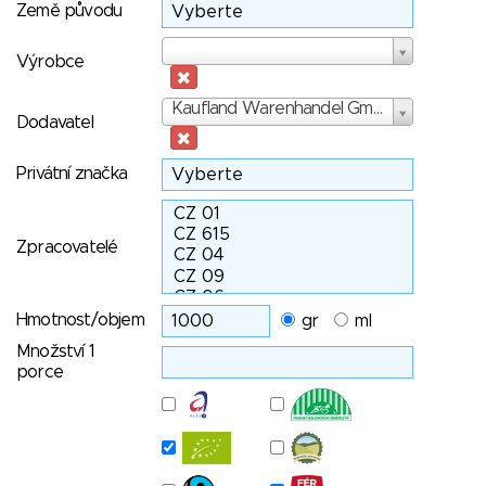
Země původu
Výrobce
Výrobce
Dodavatel
Kaufland Warenhandel GmbH & Co. KG
Dodavatel
Privátní značka
Zpracovatelé
Hmotnost/objem
gr
ml
Množství 1
porce