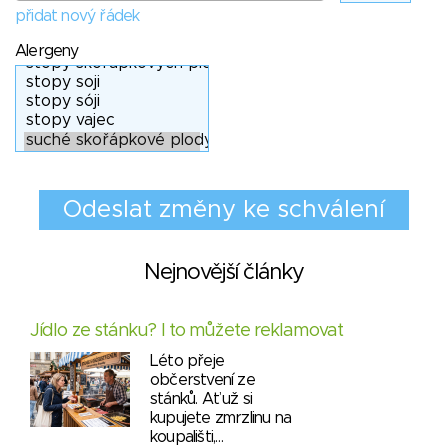
přidat nový řádek
Alergeny
Nejnovější články
Jídlo ze stánku? I to můžete reklamovat
Léto přeje
občerstvení ze
stánků. Ať už si
kupujete zmrzlinu na
koupališti,…