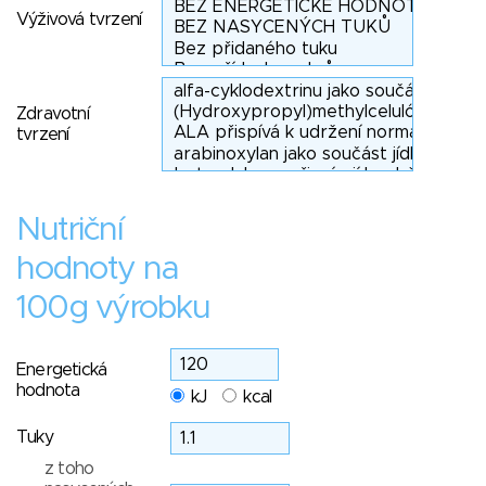
Výživová tvrzení
Zdravotní
tvrzení
Nutriční
hodnoty na
100g výrobku
Energetická
hodnota
kJ
kcal
Tuky
z toho