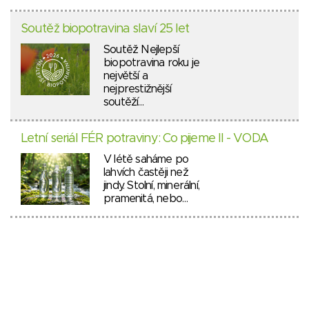
Soutěž biopotravina slaví 25 let
Soutěž Nejlepší
biopotravina roku je
největší a
nejprestižnější
soutěží…
Letní seriál FÉR potraviny: Co pijeme II - VODA
V létě saháme po
lahvích častěji než
jindy. Stolní, minerální,
pramenitá, nebo…