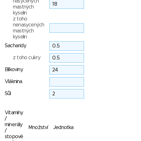
nasycených
mastných
kyselin
z toho
nenasycených
mastných
kyselin
Sacharidy
z toho cukry
Bílkoviny
Vláknina
Sůl
Vitamíny
/
minerály
Množství
Jednotka
/
stopové