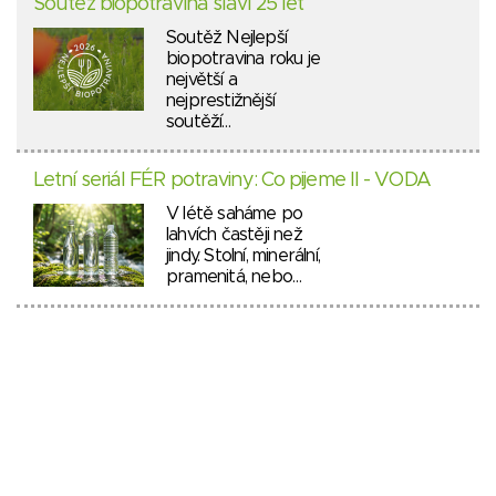
Soutěž biopotravina slaví 25 let
Soutěž Nejlepší
biopotravina roku je
největší a
nejprestižnější
soutěží…
Letní seriál FÉR potraviny: Co pijeme II - VODA
V létě saháme po
lahvích častěji než
jindy. Stolní, minerální,
pramenitá, nebo…