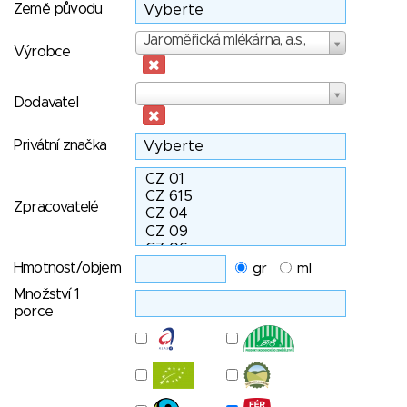
Země původu
Výrobce
Jaroměřická mlékárna, a.s.,
Výrobce
Dodavatel
Dodavatel
Privátní značka
Zpracovatelé
Hmotnost/objem
gr
ml
Množství 1
porce