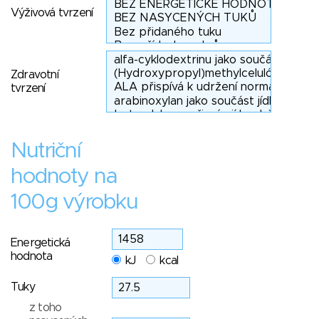
Výživová tvrzení
Zdravotní
tvrzení
Nutriční
hodnoty na
100g výrobku
Energetická
hodnota
kJ
kcal
Tuky
z toho