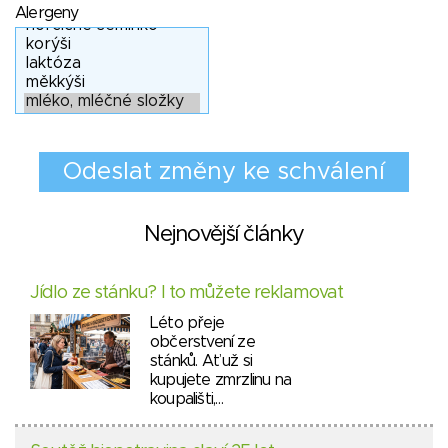
Alergeny
Nejnovější články
Jídlo ze stánku? I to můžete reklamovat
Léto přeje
občerstvení ze
stánků. Ať už si
kupujete zmrzlinu na
koupališti,…